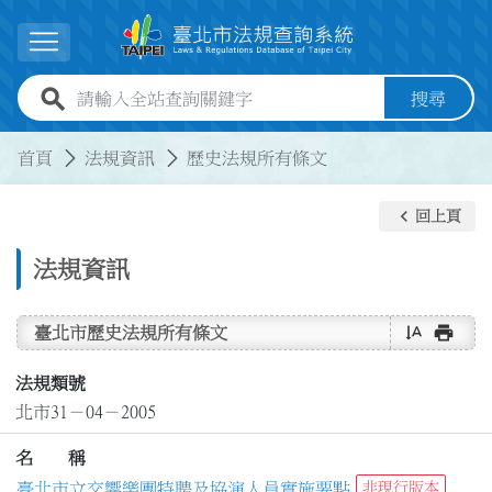
跳到主要內容
展開選單
全站查詢關鍵字欄位
搜尋
:::
:::
首頁
法規資訊
歷史法規所有條文
keyboard_arrow_left
回上頁
法規資訊
text_rotate_vertical
print
臺北市歷史法規所有條文
法規類號
北市31－04－2005
名 稱
臺北市立交響樂團特聘及協演人員實施要點
非現行版本