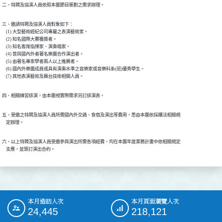
二、特聘及協演人員依照本團節目策劃之需求辦理。
三、邀請特聘及協演人員對象如下：

    (1) 大型藝術經紀公司專屬之表演藝術家。

    (2) 知名國際大賽獲獎者。

    (3) 知名客席指揮家、演奏唱家。

    (4) 曾與國內外者著名樂團合作演出者。

    (5) 由著名專家學者兩人以上推薦者。

    (6) 國內外樂團成員或具有演奏水準之音樂家或音樂科系(班)優秀學生。

    (7) 其他表演藝術及舞台技術相關人員。
四、相關練習排演，由本團視實際需求另訂排演表。
五、受邀之特聘及協演人員所需國內外交通、食宿及演出等費用，悉由本團依採購法相關規

    定辦理。
六、以上特聘及協演人員受邀參與演出所需各項經費，均在本團年度業務計畫中依相關規定

    支應，並簽訂演出合約。
本月造訪人次
本月頁面瀏覽人次
:::
24,445
218,121