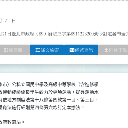
月 21 日
月21日臺北市政府（89）府法三字第8911223200號令訂定發布
apps
tune
pin
file_download
編章節
條文檢索
條號查詢
附件下載
本市）公私立國民中學及高級中等學校（含進修學

收運動成績優良學生致力於專項運動，提昇運動水

特依地方制度法第十八條第四款第一目、第三目、

體育法施行細則第四條第六款訂定本辦法。
政府教育局。