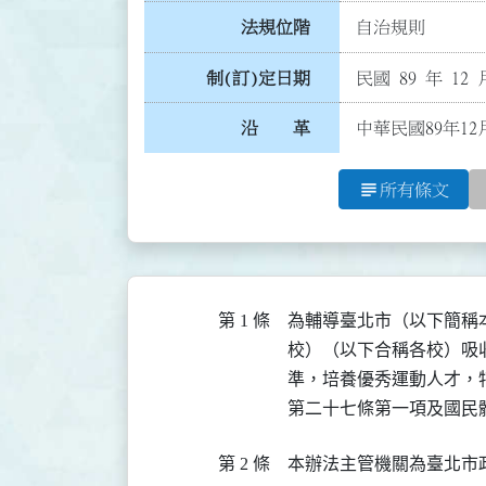
法規位階
自治規則
制(訂)定日期
民國 89 年 12 
沿 革
中華民國89年12
subject
所有條文
第 1 條
為輔導臺北市（以下簡稱
校）（以下合稱各校）吸
準，培養優秀運動人才，
第二十七條第一項及國民
第 2 條
本辦法主管機關為臺北市