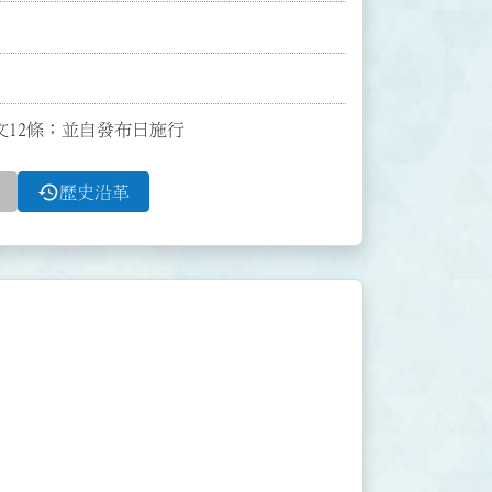
全文12條；並自發布日施行
history
歷史沿革