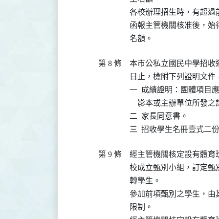
各校辦理招生時，有超過
函報主管機關核准後，始
名額。
第 8 條
本市公私立國民中學招收
日止，檢附下列證明文件
一  成績證明：團體項目
    影本或主辦單位所發之
二  家長同意書。

三  招收學生名冊壹式二
第 9 條
經主管機關核定設有體育
校成立甄別小組，訂定甄
轉學生。

參加前項甄別之學生，由
限制。
