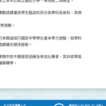
班之本市公私立國民小學，準用前二項規定。
運動成績優良學生甄試科目分為學科及術科，其規

學測驗。



行命題或採行國民中學學生基本學力測驗，就學科

成績優劣順序錄取。
學期中如不願接受訓練及參加比賽者，其非依學區

輔導轉學。
本月頁面瀏覽人次
總造訪人次
(自93.07.26起)