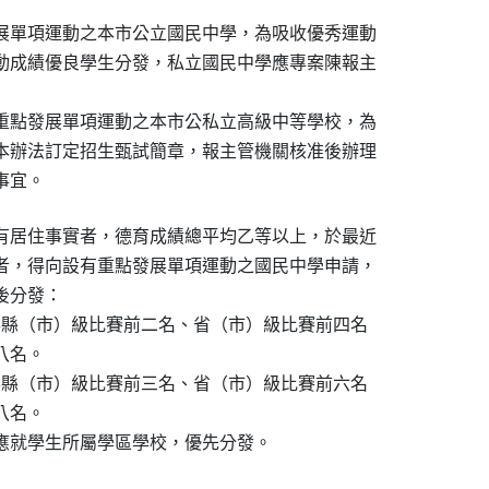
展單項運動之本市公立國民中學，為吸收優秀運動

動成績優良學生分發，私立國民中學應專案陳報主

重點發展單項運動之本市公私立高級中等學校，為

本辦法訂定招生甄試簡章，報主管機關核准後辦理

事宜。
有居住事實者，德育成績總平均乙等以上，於最近

者，得向設有重點發展單項運動之國民中學申請，

分發：

得縣（市）級比賽前二名、省（市）級比賽前四名

八名。

得縣（市）級比賽前三名、省（市）級比賽前六名

八名。

應就學生所屬學區學校，優先分發。