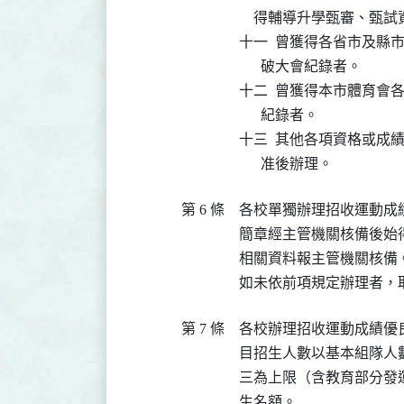
    得輔導升學甄審、甄試
十一  曾獲得各省市及縣
      破大會紀錄者。

十二  曾獲得本市體育會
      紀錄者。

十三  其他各項資格或成
      准後辦理。
第 6 條
各校單獨辦理招收運動成
簡章經主管機關核備後始
相關資料報主管機關核備。
如未依前項規定辦理者，
第 7 條
各校辦理招收運動成績優
目招生人數以基本組隊人
三為上限（含教育部分發
生名額。
