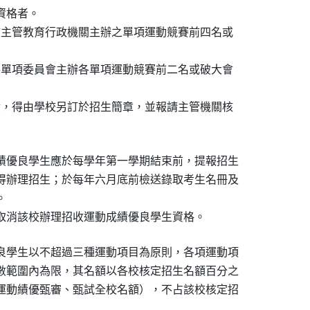
資格者。

市主管教育行政機關主辦之單項運動競賽前四名或

各單項委員會主辦各單項運動競賽前二名或破大會

績，得由學校另訂於招生簡章，並報請主管機關核

績優良學生應於每學年第一學期結束前，提報招生

得辦理招生；於每年六月底前檢送錄取考生名冊及



取消該校辦理招收運動成績優良學生資格。
良學生以不超過三種運動項目為原則，各項運動項

數範圍內為限，其名額以各校核定招生名額百分之

運動績優甄審、甄試全校名額），不占該校核定招
