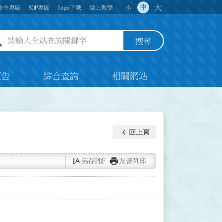
大
中
命令專區
SOP專區
logo下載
線上教學
小
全站查詢關鍵字欄位
搜尋
預告
綜合查詢
相關網站
keyboard_arrow_left
回上頁
text_rotate_vertical
print
另存PDF
友善列印