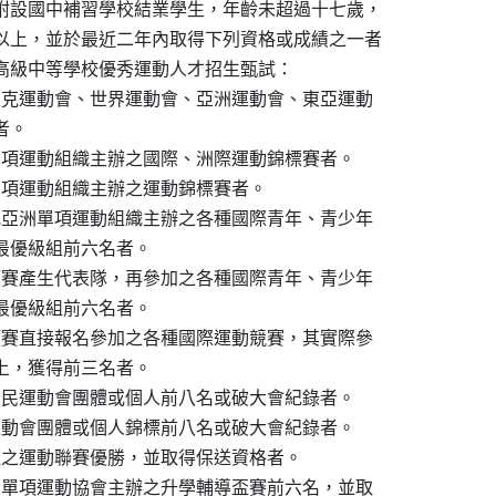
附設國中補習學校結業學生，年齡未超過十七歲，

以上，並於最近二年內取得下列資格或成績之一者

高級中等學校優秀運動人才招生甄試：

匹克運動會、世界運動會、亞洲運動會、東亞運動

者。

單項運動組織主辦之國際、洲際運動錦標賽者。

單項運動組織主辦之運動錦標賽者。

或亞洲單項運動組織主辦之各種國際青年、青少年

得最優級組前六名者。

預賽產生代表隊，再參加之各種國際青年、青少年

得最優級組前六名者。

預賽直接報名參加之各種國際運動競賽，其實際參

以上，獲得前三名者。

全民運動會團體或個人前八名或破大會紀錄者。

運動會團體或個人錦標前八名或破大會紀錄者。

理之運動聯賽優勝，並取得保送資格者。

國單項運動協會主辦之升學輔導盃賽前六名，並取
