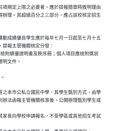
前項規定上限之必要者，應於提報簡章時敘明理由

得辦理。其超過百分之三部分，應占該校核定招生

運動成績優良學生應於每年七月一日起至七月十五

，提報主管機關核定分發：

應檢附績優證明書及秩序冊；個人項目應檢附獎狀

證明文件。

份。
班之本市公私立國民中學，其學生甄別方式，由學

別辦法函報主管機關核准後，公開辦理甄別學生或

其家長向學校申請報名，不受學區或其他招生考試
