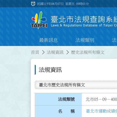
跳到主要內容
alarm
:::
民國115年08月07日 星期五
09時01分
最新訊息
法規類別
法
:::
:::
首頁
法規資訊
歷史法規所有條文
法規資訊
臺北市歷史法規所有條文
法規類號
北市05－09－400
臺北市運動成績
名 稱