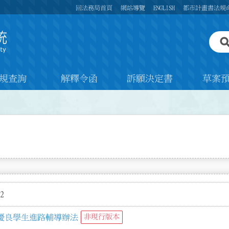
回法務局首頁
網站導覽
ENGLISH
都市計畫書法規
規查詢
解釋令函
訴願決定書
草案
2
優良學生進路輔導辦法
非現行版本