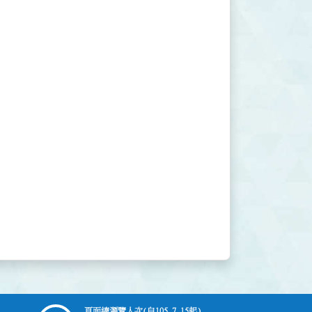
頁面總瀏覽人次
(自105.7.15起)