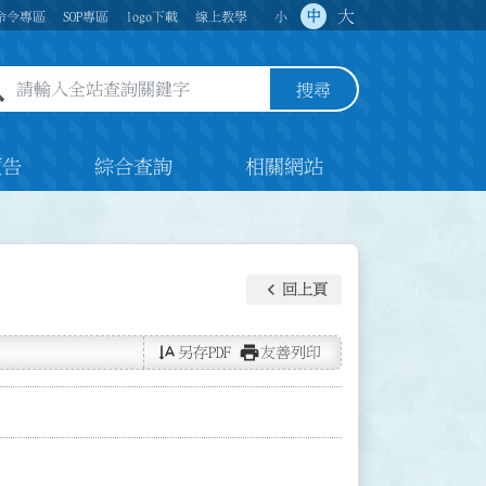
大
中
命令專區
SOP專區
logo下載
線上教學
小
全站查詢關鍵字欄位
搜尋
預告
綜合查詢
相關網站
keyboard_arrow_left
回上頁
text_rotate_vertical
print
另存PDF
友善列印