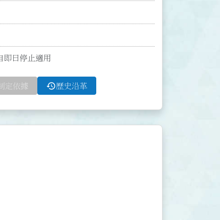
號函自即日停止適用
history
制定依據
歷史沿革