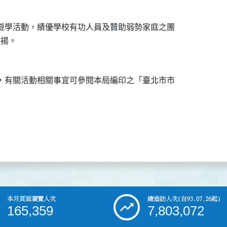
遊學活動，績優學校有功人員及贊助弱勢家庭之團

，有關活動相關事宜可參閱本局編印之「臺北市市

本月頁面瀏覽人次
總造訪人次
(自93.07.26起)
165,359
7,803,072