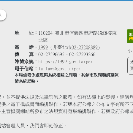
策
地 址
110204 臺北市信義區市府路1號8樓東
北區
電 話
1999
(非臺北市
02-27208889
)
小
傳 真
02-27596695、02-27593266
陳情系統
https://1999.gov.taipei
電子信箱
la_laws@gov.taipei
本局信箱係處理與系統相關之問題，其餘市政問題請至陳
情系統反映。
索，並不提供法規及法律諮詢之服務，如有法律上的疑義，建議
提供之電子檔或書面編排製作，若與本府公報之公布文字有所不
各主管機關網站所發布之法規資料蒐集編排製作，若與政府公報
網站管理人員，我們會即刻修正。