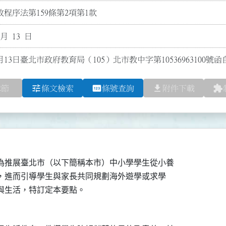
程序法第159條第2項第1款
 月 13 日
月13日臺北市政府教育局（105）北市教中字第10536963100
tune
pin
file_download
extension
章節
條文檢索
條號查詢
附件下載
為推展臺北市（以下簡稱本市）中小學學生從小養

用，進而引導學生與家長共同規劃海外遊學或求學
