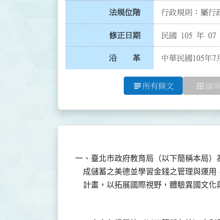
法規位階
行政規則：屬行政
修正日期
民國 105 年 07
沿 革
中華民國105年7
subject
apps
所有條文
編
一、臺北市政府教育局（以下簡稱本局）
    成儲蓄之美德並學習金錢之管理與運