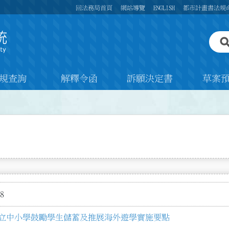
回法務局首頁
網站導覽
ENGLISH
都市計畫書法規
規查詢
解釋令函
訴願決定書
草案
8
立中小學鼓勵學生儲蓄及推展海外遊學實施要點