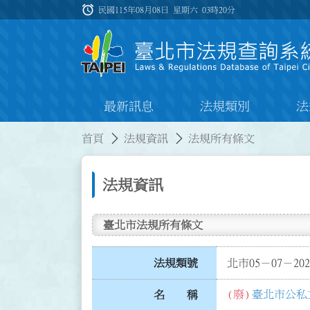
跳到主要內容
alarm
:::
民國115年08月08日 星期六
03時20分
最新訊息
法規類別
法
:::
:::
首頁
法規資訊
法規所有條文
法規資訊
臺北市法規所有條文
法規類號
北市05－07－202
(廢)
臺北市公私
名 稱