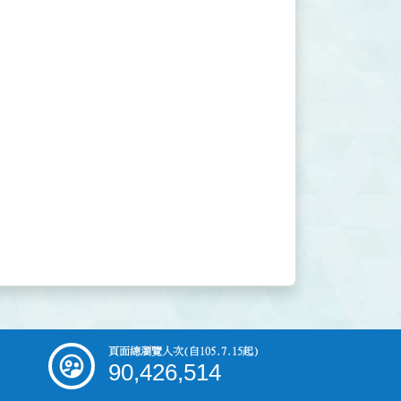
頁面總瀏覽人次
(自105.7.15起)
90,426,514