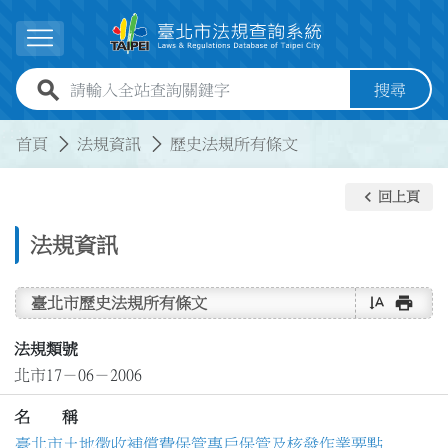
跳到主要內容
展開選單
全站查詢關鍵字欄位
搜尋
:::
:::
首頁
法規資訊
歷史法規所有條文
keyboard_arrow_left
回上頁
法規資訊
text_rotate_vertical
print
臺北市歷史法規所有條文
法規類號
北市17－06－2006
名 稱
臺北市土地徵收補償費保管專戶保管及核發作業要點