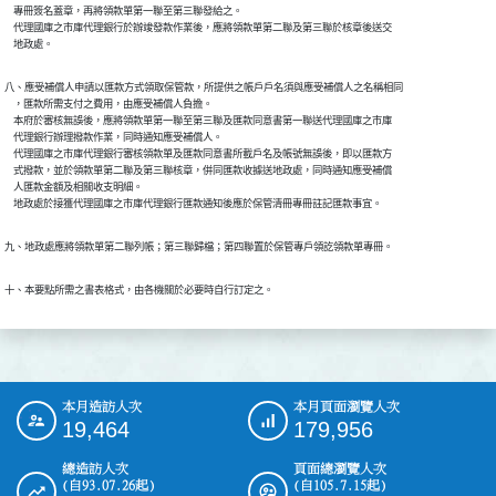
    專冊簽名蓋章，再將領款單第一聯至第三聯發給之。

    代理國庫之市庫代理銀行於辦竣發款作業後，應將領款單第二聯及第三聯於核章後送交

    地政處。
八、應受補償人申請以匯款方式領取保管款，所提供之帳戶戶名須與應受補償人之名稱相同

    ，匯款所需支付之費用，由應受補償人負擔。

    本府於審核無誤後，應將領款單第一聯至第三聯及匯款同意書第一聯送代理國庫之市庫

    代理銀行辦理撥款作業，同時通知應受補償人。

    代理國庫之市庫代理銀行審核領款單及匯款同意書所載戶名及帳號無誤後，即以匯款方

    式撥款，並於領款單第二聯及第三聯核章，併同匯款收據送地政處，同時通知應受補償

    人匯款金額及相關收支明細。

    地政處於接獲代理國庫之市庫代理銀行匯款通知後應於保管清冊專冊註記匯款事宜。
九、地政處應將領款單第二聯列帳；第三聯歸檔；第四聯置於保管專戶領訖領款單專冊。
十、本要點所需之書表格式，由各機關於必要時自行訂定之。
本月造訪人次
本月頁面瀏覽人次
:::
19,464
179,956
總造訪人次
頁面總瀏覽人次
(自93.07.26起)
(自105.7.15起)