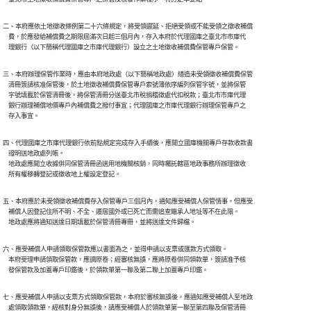
二、本府應依土地徵收條例第二十六條規定，將受領遲延、拒絕受領或不能受領之徵收補償

    費，於應發給補償費之期限屆滿次日起三個月內，存入本府於代理國庫之臺北市市庫代

    理銀行（以下簡稱代理國庫之市庫代理銀行）設立之土地徵收補償費保管專戶保管。
三、本府辦理保管作業時，應由本府地政處（以下簡稱地政處）繕造未受領徵收補償費保管

    清冊簽請核准保管後，於土地徵收補償費保管專戶索號簿依序編列保管字號，並將保管

    字號填載於保管清冊後，將保管清冊分送臺北市稅捐稽徵處代扣稅款；臺北市市庫代理

    銀行辦理補償地價專戶內補償費之撥付事宜；代理國庫之市庫代理銀行辦理保管專戶之

    存入事宜。
四、代理國庫之市庫代理銀行依前點規定完成存入手續後，應開立國庫機關專戶存款收款書

    證明送地政處列帳。

    地政處應開立收據併同保管清冊函送用地機關核銷，同時囑託轄區地政事務所辦理徵收

    所有權移轉登記或徵收地上權設定登記。
五、本府應於未受領徵收補償費存入保管專戶三個月內，通知應受補償人保管情事。但應受

    補償人因登記住所不明、不全、遷居國外或已死亡而需追查繼承人地址等不在此限。

    地政處應將通知送達日期填載於保管清冊專冊，並將送達文件歸檔。
六、應受補償人申請領取保管款應以書面為之，並得申請以支票或匯款方式領取。

    本府受理申請領取保管款，應調原卷；經審核無誤，應將原卷併同領款單，簽請准予核

    發保管款及加蓋專戶印鑑後，於領款單第一聯及第二聯上加蓋專戶印鑑。
七、應受補償人申請以支票方式領取保管款，本府於審核無誤後，應通知應受補償人至地政

    處領取領款單，經核對身分無誤後，請應受補償人於領款單第一聯至第四聯及保管清冊
