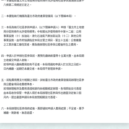
一、本要點依臺北市土地使用分區附條件允許使用社區參與實施辦法第十

    八條第二項規定訂定之。
二、本要點執行機關為臺北市政府產業發展局（以下簡稱本局）。
三、本局為執行社區參與申請人（以下簡稱申請人）申辦「臺北市土地使

    用分區附條件允許使用標準」中有關允許使用條件中第十二組：公用

    事業設施（十）加油站、液化石油氣汽車加氣站及（十二）其他公用

    事業設施，由市府協調指定本局主管之項目、第五十五組：公害嚴重

    之工業非屬工廠性質者，應負擔辦理社區參與公聽會所生之費用。
四、申請人於申辦社區參與前，應預先繳納新臺幣十五萬元整，由本局開

    立收據交申請人收執。

    前項申請人繳納費用如有不足者，本局得通知申請人於文到之日起十

    日內補繳，逾期仍未繳交者，本局得不受理其申請。
五、前點費用應支付相關之項目，詳如臺北市政府產業發展局辦理社區參

    與公聽會項目收費標準表。

    前項辦理程序及費用憑證核銷均依相關規定辦理，各項原始支付憑證

    由本局收存保管，申請人得於本局辦理社區參與作出適當決定後三個

    月內，提出書面申請向本局查閱相關支付憑證。
六、本局辦理社區參與終結後，應即通知申請人費用結算；不足者，應予

    補繳，剩餘者，無息退還。