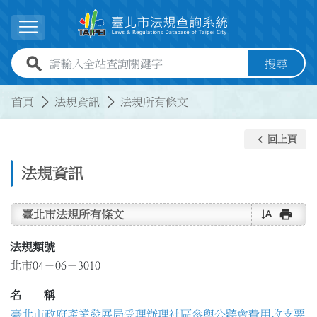
跳到主要內容
展開選單
全站查詢關鍵字欄位
搜尋
:::
:::
首頁
法規資訊
法規所有條文
keyboard_arrow_left
回上頁
法規資訊
text_rotate_vertical
print
臺北市法規所有條文
法規類號
北市04－06－3010
名 稱
臺北市政府產業發展局受理辦理社區參與公聽會費用收支要