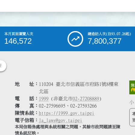
本月頁面瀏覽人次
總造訪人次
(自93.07.26起)
146,572
7,800,377
策
地 址
110204 臺北市信義區市府路1號8樓東
北區
電 話
1999
(非臺北市
02-27208889
)
小
傳 真
02-27596695、02-27593266
陳情系統
https://1999.gov.taipei
電子信箱
la_laws@gov.taipei
本局信箱係處理與系統相關之問題，其餘市政問題請至陳
情系統反映。