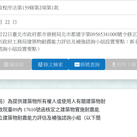
程序法第159條第2項第1款
月 22 日
月22日臺北市政府都市發展局北市都建字第09565341000號令修正
市政府工務局建築物耐震能力評估及補強諮詢小組設置要點；新
諮詢小組設置要點）
apps
tune
pin
file_download
編章節
條文檢索
條號查詢
附件下載
局）為提供建築物所有權人或使用人有關建築物耐

院臺89內 17610號函核定之建築物實施耐震能

，設立建築物耐震能力評估及補強諮詢小組（以下簡
