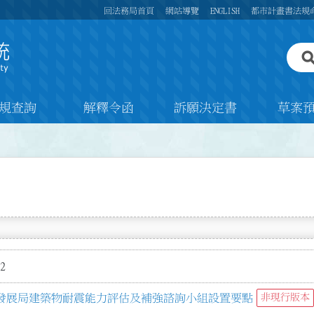
回法務局首頁
網站導覽
ENGLISH
都市計畫書法規
規查詢
解釋令函
訴願決定書
草案
2
發展局建築物耐震能力評估及補強諮詢小組設置要點
非現行版本