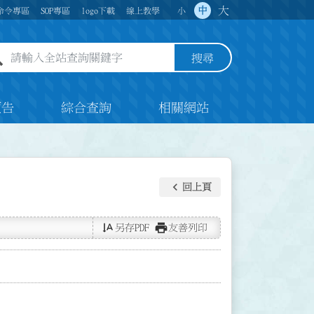
大
中
命令專區
SOP專區
logo下載
線上教學
小
全站查詢關鍵字欄位
搜尋
預告
綜合查詢
相關網站
keyboard_arrow_left
回上頁
text_rotate_vertical
print
另存PDF
友善列印