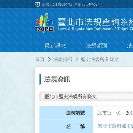
跳到主要內容
alarm
:::
民國115年08月07日 星期五
04時52分
最新訊息
法規類別
法
:::
:::
首頁
法規資訊
歷史法規所有條文
法規資訊
臺北市歷史法規所有條文
法規類號
北市13－01－201
臺北市政府都市
名 稱