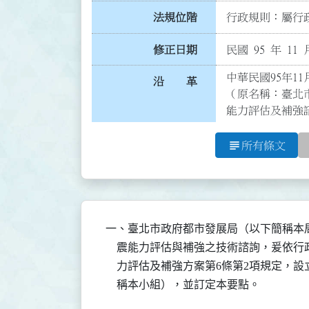
法規位階
行政規則：屬行政
修正日期
民國 95 年 11 
中華民國95年11
沿 革
（原名稱：臺北
能力評估及補強
subject
所有條文
一、臺北市政府都市發展局（以下簡稱本
    震能力評估與補強之技術諮詢，爰依行政
    力評估及補強方案第6條第2項規定
    稱本小組），並訂定本要點。