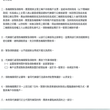
二、各機關緊急領款時，應簽開其主管之專戶存款帳戶支票，並經本府財政局（以下簡稱財

    政局）科長級以上主管人員以書面或電話通知代庫銀行公庫部處理。如因情況急迫未能

    簽開公庫支票時，應由領款機關首長及財政局局長或前二機關首長授權之人會同簽具取

    款憑條。該取款憑條，應簽蓋各機關專戶存款帳戶所留首長印鑑，及財政局局長預留緊

    急領款之印鑑，以供核對。如無法取得上開印鑑，得由領款機關首長及財政局局長或前

三、代庫銀行處理各機關緊急領款時，以該行公庫部為主辦單位，並應與該行其他相關單位

五、代庫銀行處理各機關緊急領款時，應依下列事項辦理：

    （一）設置營業時間外緊急領款備查簿，並逐筆登錄。

六、領款機關得於必要時，會同代庫銀行洽請本府駐警隊護鈔，以求安全。
七、領款機關應於次一上班日起 7日內，簽開付款憑單通知財政局以電腦連線存帳方式，歸

    墊其專戶存款帳戶。
八、本府與代庫銀行訂立代理市庫契約時，應將本要點納為契約之一部分。