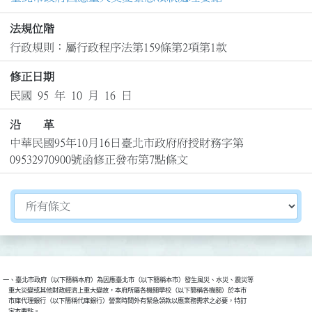
法規位階
行政規則：屬行政程序法第159條第2項第1款
修正日期
民國 95 年 10 月 16 日
沿 革
中華民國95年10月16日臺北市政府府授財務字第
09532970900號函修正發布第7點條文
切換選擇法規資訊內容
一、臺北市政府（以下簡稱本府）為因應臺北市（以下簡稱本市）發生風災、水災、震災等

    重大災變或其他財政經濟上重大變故，本府所屬各機關學校（以下簡稱各機關）於本市

    市庫代理銀行（以下簡稱代庫銀行）營業時間外有緊急領款以應業務需求之必要，特訂

    定本要點。