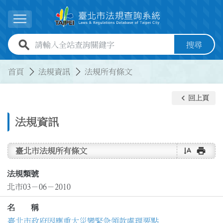
跳到主要內容
展開選單
全站查詢關鍵字欄位
搜尋
:::
:::
首頁
法規資訊
法規所有條文
keyboard_arrow_left
回上頁
法規資訊
text_rotate_vertical
print
臺北市法規所有條文
法規類號
北市03－06－2010
名 稱
臺北市政府因應重大災變緊急領款處理要點