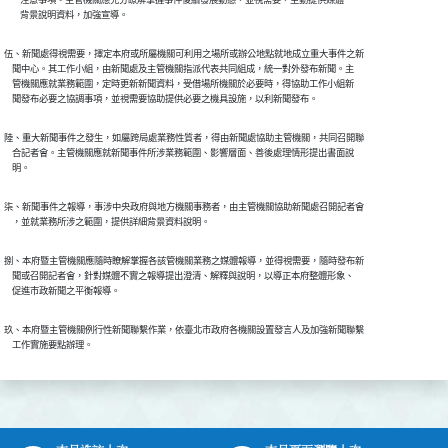
        注意事項。主管機關應充分瞭解掌握事件後續發展動態，並視需要，主動提供媒體

        背景說明資料，加強宣導。
伍、新聞處得視需要，擇定本府或所屬機關可利用之場所或辦公地點就地成立重大事件之新

    聞中心。其工作小組，由新聞處及主管機關指派代表共同組成，統一對外發布新聞。主

    管機關應就業務範圍，定時更新新聞資料，受借場所機關於必要時，得協助工作小組新

    聞發布必要之協調事項，並視需要協助提供必要之機具設施，以利新聞發布。
陸、重大新聞事件之發生，如屬跨局處業務性質者，得由新聞處協助主管機關，共同召開聯

    合記者會。主管機關應就新聞事件所涉業務範圍、影響層面、善後處理情形提出書面說

    明。
柒、新聞事件之報導，事涉中央政府與地方機關事務者，由主管機關協助新聞處召開記者會

    ，並就業務所涉之範圍，提供詳細背景資料說明。
捌、本府暨主管機關應隨時瞭解掌握各該管機關業務之媒體報導，並得視需要，隨時發布新

    聞或召開記者會，針對媒體不實之報導提出澄清、解釋與說明，以導正本府整體形象、

    促進市政新聞之平衡報導。
玖、本府暨主管機關例行性新聞聯繫作業，依臺北市政府各機關設置發言人及加強新聞聯繫

    工作實施要點辦理。