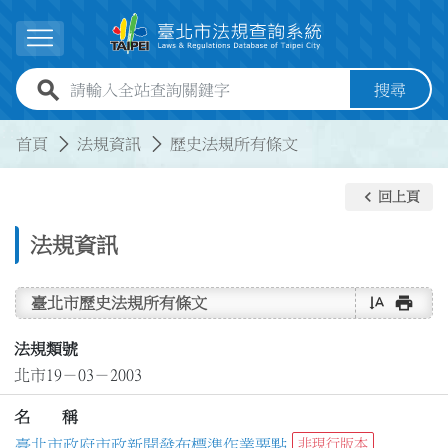
跳到主要內容
展開選單
全站查詢關鍵字欄位
搜尋
:::
:::
首頁
法規資訊
歷史法規所有條文
keyboard_arrow_left
回上頁
法規資訊
text_rotate_vertical
print
臺北市歷史法規所有條文
法規類號
北市19－03－2003
名 稱
臺北市政府市政新聞發布標準作業要點
非現行版本