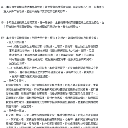
貳、本府暨主管機關應依本作業要點，就主管業務性質及範圍，將新聞發布分為一般事件及

    重大事件二項等級，並依本要點作業流程辦理新聞發布。
參、本府暨主管機關之經常業務，屬一般事件，主管機關得視業務各階段之進度及特性，由

    主管機關自行撰寫新聞稿，發布新聞或召開記者會，發布媒體周知。
肆、本府暨主管機關遇有下列重大事件時，應依下列規定，辦理新聞發布及媒體宣導：

    一、重大天然災害：

        （一）如遇可預測性之天然災害，如颱風、土石流、豪雨等，應由防災主管機關於

              事前掌握防災時效，主動發布新聞，對外說明預測災害之強度、範圍、民眾

              應注意事項，並得立即要求本府新聞處（以下簡稱新聞處）協助，於必要時

              利用電台插播、電視台跑馬燈、或租用廣播宣傳車、動員鄰里長周知民眾，

              加強防災宣導。

        （二）如遇無法預測之重大天然災害，本府得視需要，於災後由新聞處迅速成立新

              聞中心，由市長或其指派之代表對外召開記者會，說明本市受災、救災情形

              、受災戶安置政策及災後復建進度。

    二、重大民生事件：

        如遇緊急停水、停電、流行病擴散等重大民生事件，影響人數及範圍廣大者，主管

        機關應主動通知新聞處，得視需要由新聞處協助各該主管機關召開記者會，並於會

        後發布新聞，對外說明事件影響層面、善後處理情形並呼籲民眾配合注意事項。主

        管機關於必要時，得利用電台插播、電視台跑馬燈、或租用廣播宣傳車、動員鄰里

        長宣導民眾周知。主管機關應充分瞭解掌握事件後續發展動態，並主動提供媒體背

        景說明資料，加強宣導。

    三、重大意外事故：

        如交通、捷運、火災、學生校園及教學安全、集體食物中毒等，影響人次及範圍廣

        大、情節重大者，業務主管機關應主動通知新聞處，必要時，由新聞處協助主管機

        關首長召開記者會，發布新聞，對外說明影響層面、善後處理情形並呼籲民眾配合
