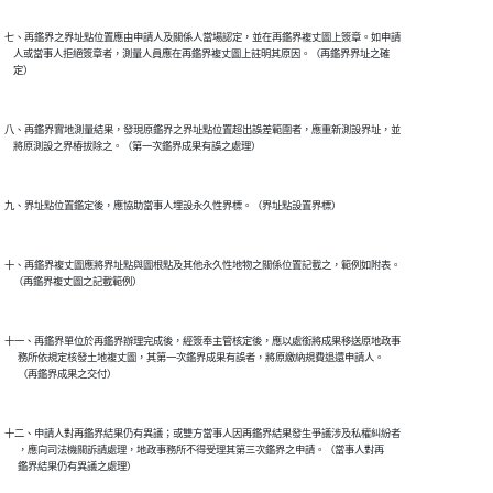
七、再鑑界之界址點位置應由申請人及關係人當場認定，並在再鑑界複丈圖上簽章。如申請

    人或當事人拒絕簽章者，測量人員應在再鑑界複丈圖上註明其原因。（再鑑界界址之確

八、再鑑界實地測量結果，發現原鑑界之界址點位置超出誤差範圍者，應重新測設界址，並

十、再鑑界複丈圖應將界址點與圖根點及其他永久性地物之關係位置記載之，範例如附表。

十一、再鑑界單位於再鑑界辦理完成後，經簽奉主管核定後，應以處銜將成果移送原地政事

      務所依規定核發土地複丈圖，其第一次鑑界成果有誤者，將原繳納規費退還申請人。

十二、申請人對再鑑界結果仍有異議；或雙方當事人因再鑑界結果發生爭議涉及私權糾紛者

      ，應向司法機關訴請處理，地政事務所不得受理其第三次鑑界之申請。（當事人對再
