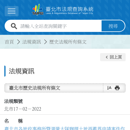
跳到主要內容
展開選單
全站查詢關鍵字欄位
搜尋
:::
:::
首頁
法規資訊
歷史法規所有條文
keyboard_arrow_left
回上頁
法規資訊
text_rotate_vertical
print
臺北市歷史法規所有條文
法規類號
北市17－02－2022
名 稱
臺北市各地政事務所暨測量大隊辦理土地再鑑界申請案件作