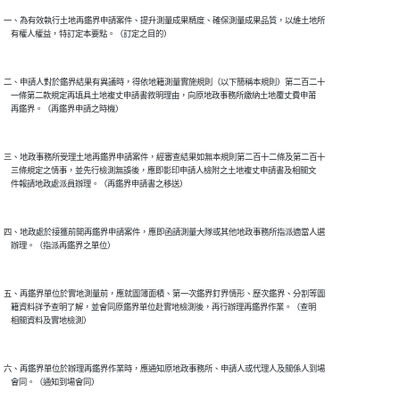
一、為有效執行土地再鑑界申請案件、提升測量成果精度、確保測量成果品質，以維土地所

二、申請人對於鑑界結果有異議時，得依地籍測量實施規則（以下簡稱本規則）第二百二十

    一條第二款規定再填具土地複丈申請書敘明理由，向原地政事務所繳納土地覆丈費申莆

三、地政事務所受理土地再鑑界申請案件，經審查結果如無本規則第二百十二條及第二百十

    三條規定之情事，並先行檢測無誤後，應即影印申請人檢附之土地複丈申請書及相關文

四、地政處於接獲前開再鑑界申請案件，應即函請測量大隊或其他地政事務所指派適當人選

五、再鑑界單位於實地測量前，應就圖簿面積、第一次鑑界釘界情形、歷次鑑界、分割等圖

    籍資料詳予查明了解，並會同原鑑界單位赴實地檢測後，再行辦理再鑑界作業。（查明

六、再鑑界單位於辦理再鑑界作業時，應通知原地政事務所、申請人或代理人及關係人到場
