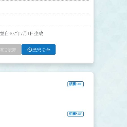
並自107年7月1日生效
history
制定依據
歷史沿革
相關SOP
相關SOP