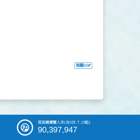
相關SOP
頁面總瀏覽人次
(自105.7.15起)
90,397,947