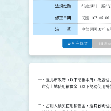
法規位階
行政規則：屬行政
修正日期
民國 107 年 06
沿 革
中華民國107年6
subject
apps
所有條文
編
一、臺北市政府（以下簡稱本府）為處理
二、占用人積欠使用補償金，經其敘明理