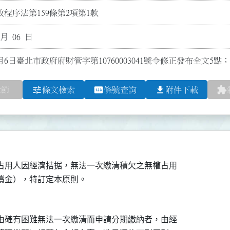
程序法第159條第2項第1款
 月 06 日
月6日臺北市政府府財管字第10760003041號令修正發布全文5點；
tune
pin
file_download
extension
章節
條文檢索
條號查詢
附件下載
占用人因經濟拮据，無法一次繳清積欠之無權占用

由確有困難無法一次繳清而申請分期繳納者，由經
