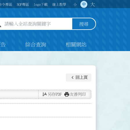
大
中
命令專區
SOP專區
logo下載
線上教學
小
全站查詢關鍵字欄位
搜尋
預告
綜合查詢
相關網站
keyboard_arrow_left
回上頁
text_rotate_vertical
print
另存PDF
友善列印