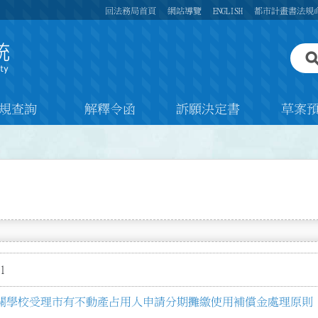
回法務局首頁
網站導覽
ENGLISH
都市計畫書法規
規查詢
解釋令函
訴願決定書
草案
1
關學校受理市有不動產占用人申請分期攤繳使用補償金處理原則