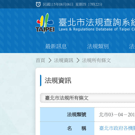
跳到主要內容
alarm
:::
民國115年08月06日 星期四
17時22分
最新訊息
法規類別
法
:::
:::
首頁
法規資訊
法規所有條文
法規資訊
臺北市法規所有條文
法規類號
北市03－04－201
臺北市政府各機
名 稱