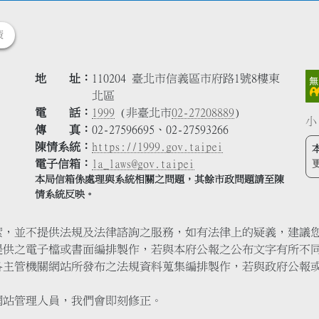
策
地 址
110204 臺北市信義區市府路1號8樓東
北區
電 話
1999
(非臺北市
02-27208889
)
小
傳 真
02-27596695、02-27593266
陳情系統
https://1999.gov.taipei
電子信箱
la_laws@gov.taipei
本局信箱係處理與系統相關之問題，其餘市政問題請至陳
情系統反映。
索，並不提供法規及法律諮詢之服務，如有法律上的疑義，建議
提供之電子檔或書面編排製作，若與本府公報之公布文字有所不
各主管機關網站所發布之法規資料蒐集編排製作，若與政府公報
網站管理人員，我們會即刻修正。