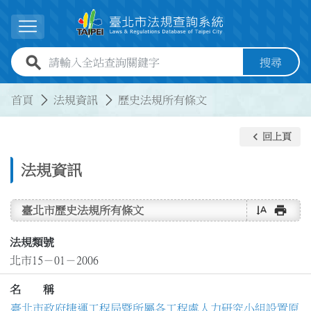
跳到主要內容
展開選單
全站查詢關鍵字欄位
搜尋
:::
:::
首頁
法規資訊
歷史法規所有條文
keyboard_arrow_left
回上頁
法規資訊
text_rotate_vertical
print
臺北市歷史法規所有條文
法規類號
北市15－01－2006
名 稱
臺北市政府捷運工程局暨所屬各工程處人力研究小組設置原