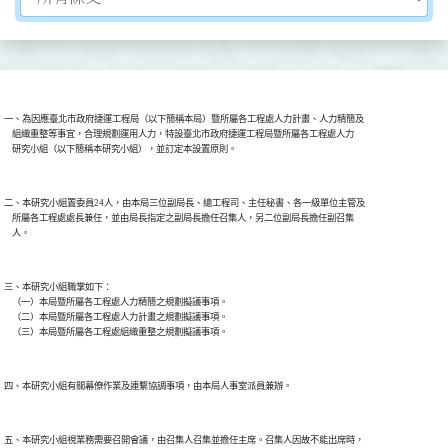
一、為因應臺北市政府捷運工程局（以下簡稱本局）暨所屬各工程處人力計畫、人力精簡及

    組織重整等事宜，合理規劃運用人力，特設臺北市政府捷運工程局暨所屬各工程處人力

二、本研究小組置委員24人，由本局三位副局長、總工程司、主任秘書、各一級單位主管及

    所屬各工程處處長兼任，並由局長指定之副局長擔任召集人，另二位副局長擔任副召集

三、本研究小組職掌如下：

    （一）本局暨所屬各工程處人力精簡之規劃擬議事項。

    （二）本局暨所屬各工程處人力計畫之規劃擬議事項。

五、本研究小組視業務需要召開會議，由召集人召集並擔任主席。召集人因故不能出席時，
