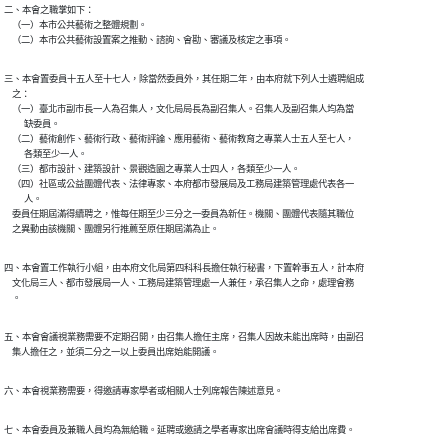
二、本會之職掌如下：

    （一）本市公共藝術之整體規劃。

三、本會置委員十五人至十七人，除當然委員外，其任期二年，由本府就下列人士遴聘組成

    之：

    （一）臺北市副市長一人為召集人，文化局局長為副召集人。召集人及副召集人均為當

          缺委員。

    （二）藝術創作、藝術行政、藝術評論、應用藝術、藝術教育之專業人士五人至七人，

          各類至少一人。

    （三）都市設計、建築設計、景觀造園之專業人士四人，各類至少一人。

    （四）社區或公益團體代表、法律專家、本府都市發展局及工務局建築管理處代表各一

          人。

    委員任期屆滿得續聘之，惟每任期至少三分之一委員為新任。機關、團體代表隨其職位

四、本會置工作執行小組，由本府文化局第四科科長擔任執行秘書，下置幹事五人，計本府

    文化局三人、都市發展局一人、工務局建築管理處一人兼任，承召集人之命，處理會務

五、本會會議視業務需要不定期召開，由召集人擔任主席，召集人因故未能出席時，由副召
