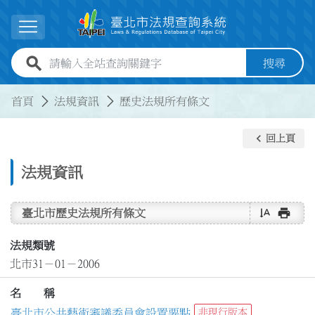
跳到主要內容
展開選單
全站查詢關鍵字欄位
搜尋
:::
:::
首頁
法規資訊
歷史法規所有條文
keyboard_arrow_left
回上頁
法規資訊
text_rotate_vertical
print
臺北市歷史法規所有條文
法規類號
北市31－01－2006
名 稱
臺北市公共藝術審議委員會設置要點
非現行版本