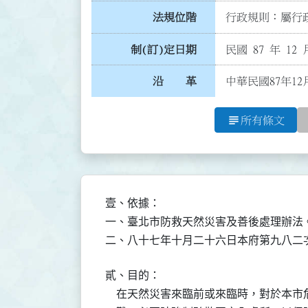
法規位階
行政規則：屬行政
制(訂)定日期
民國 87 年 12 
沿 革
中華民國87年12
subject
所有條文
壹、依據：

一、臺北市防救天然災害及善後處理辦法。
二、八十七年十月二十六日本府第九八二
貳、目的：

    在天然災害來臨前或來臨時，對於本