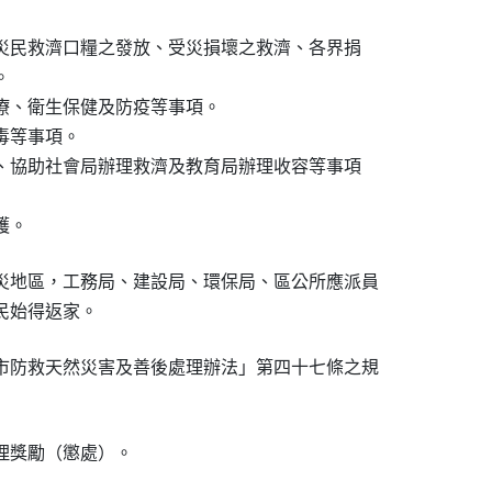
、災民救濟口糧之發放、受災損壞之救濟、各界捐



醫療、衛生保健及防疫等事項。

毒等事項。

計、協助社會局辦理救濟及教育局辦理收容等事項

護。
災地區，工務局、建設局、環保局、區公所應派員

居民始得返家。
市防救天然災害及善後處理辦法」第四十七條之規

理獎勵（懲處）。