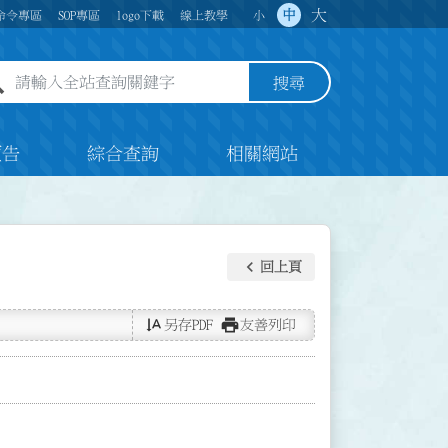
大
中
命令專區
SOP專區
logo下載
線上教學
小
全站查詢關鍵字欄位
搜尋
預告
綜合查詢
相關網站
keyboard_arrow_left
回上頁
text_rotate_vertical
print
另存PDF
友善列印