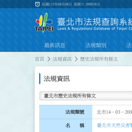
跳到主要內容
alarm
:::
民國115年08月08日 星期六
09時58分
最新訊息
法規類別
法
:::
:::
首頁
法規資訊
歷史法規所有條文
法規資訊
臺北市歷史法規所有條文
法規類號
北市14－03－200
臺北市天然災害
名 稱