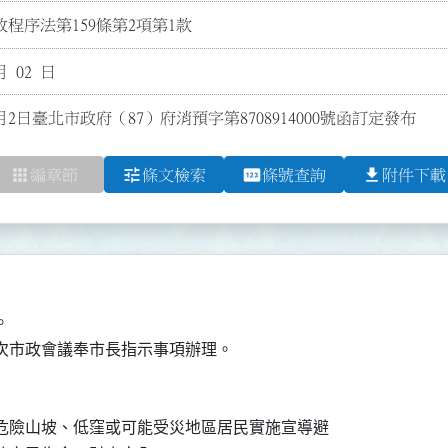
程序法第159條第2項第1款
月 02 日
月2日臺北市政府（87）府消預字第8708914000號函訂定發布
apps
tune
pin
file_download
編章節
條文檢索
條號查詢
附件下載


次市政會議奉市長指示事項辦理。
市危險山坡、低窪或可能受災地區居民實施宣導避
