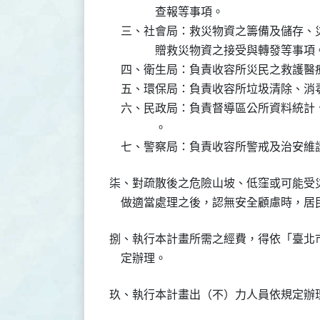
                查報等事項。

    三、社會局：救災物資之籌備及儲存
                贈救災物資之接受與轉發等事項。
    四、衛生局：負責收容所災民之救護
    五、環保局：負責收容所垃圾清除、消
    六、民政局：負責督導區公所資料統
                。

    七、警察局：負責收容所警戒及治安維
柒、對疏散後之危險山坡、低窪或可能受
    做適當處理之後，認無安全顧慮時，
捌、執行本計畫所需之經費，得依「臺北
    定辦理。
玖、執行本計畫出（不）力人員依規定辦