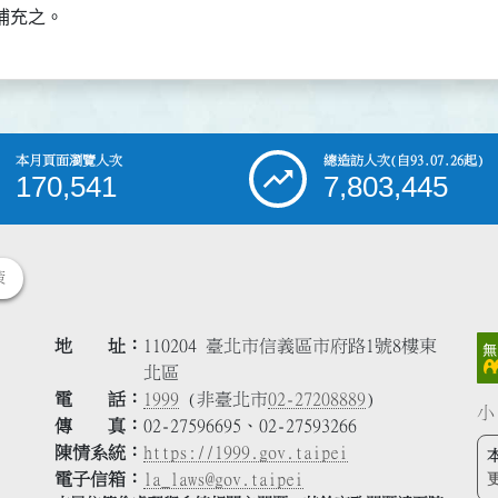
補充之。
本月頁面瀏覽人次
總造訪人次
(自93.07.26起)
170,541
7,803,445
策
地 址
110204 臺北市信義區市府路1號8樓東
北區
電 話
1999
(非臺北市
02-27208889
)
小
傳 真
02-27596695、02-27593266
陳情系統
https://1999.gov.taipei
電子信箱
la_laws@gov.taipei