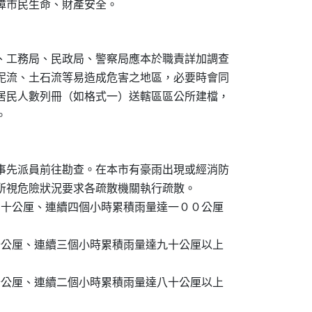
保障市民生命、財產安全。
局、工務局、民政局、警察局應本於職責詳加調查

、泥流、土石流等易造成危害之地區，必要時會同

及居民人數列冊（如格式一）送轄區區公所建檔，

。
應事先派員前往勘查。在本市有豪雨出現或經消防

區公所視危險狀況要求各疏散機關執行疏散。

達三十公厘、連續四個小時累積雨量達一００公厘

四十公厘、連續三個小時累積雨量達九十公厘以上

五十公厘、連續二個小時累積雨量達八十公厘以上
