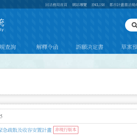
回法務局首頁
網站導覽
ENGLISH
都市計畫書法規
規查詢
解釋令函
訴願決定書
草案
5
緊急疏散及收容安置計畫
非現行版本