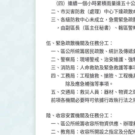
      （四）連續一個小時累積雨量達五十
    二、市災害防救（處理）中心下達疏散
    三、各級防救中心未成立，急需緊急
        ，由副區長（區主任秘書）、轄
伍、緊急疏散機關及任務分工：

    一、區公所統籌居民疏散、統計及傳遞
    二、警察局：現場警戒、治安維護、
    三、消防局：人命救助及緊急救護等事項
    四、工務局：工程搶救、搶險、工程
                除及應急補強等事項。

    五、交通局：救災人員：器材、物資
    前項各機關必要時可依據行政執行法
陸、收容安置機關及任務分工：

    一、區公所統籌收容所物資供應、辦理
    二、教育局：收容所開設之指定及分