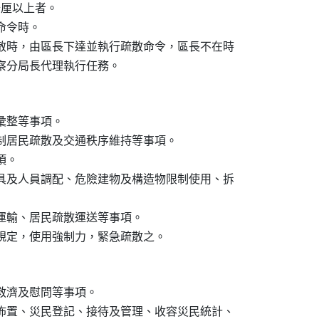
公厘以上者。

命令時。

疏散時，由區長下達並執行疏散命令，區長不在時

區警察分局長代理執行任務。
彙整等事項。

強制居民疏散及交通秩序維持等事項。

。

機具及人員調配、危險建物及構造物限制使用、拆

之運輸、居民疏散運送等事項。

之規定，使用強制力，緊急疏散之。
救濟及慰問等事項。

配佈置、災民登記、接待及管理、收容災民統計、
