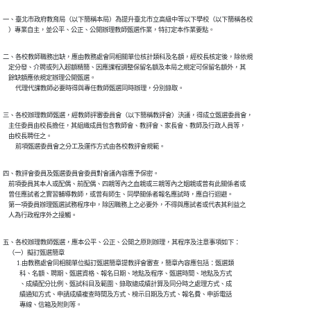
一、臺北市政府教育局（以下簡稱本局）為提升臺北市立高級中等以下學校（以下簡稱各校

    ）專業自主，並公平、公正、公開辦理教師甄選作業，特訂定本作業要點。
二、各校教師職務出缺，應由教務處會同相關單位核計類科及名額，經校長核定後，除依規

    定分發、介聘或列入超額精簡、因應課程調整保留名額及本局之規定可保留名額外，其

    餘缺額應依規定辦理公開甄選。

　　代理代課教師必要時得與專任教師甄選同時辦理，分別錄取。
三、各校辦理教師甄選，經教師評審委員會（以下簡稱教評會）決議，得成立甄選委員會，

    主任委員由校長擔任，其組織成員包含教師會、教評會、家長會、教師及行政人員等，

    由校長聘任之。

　　前項甄選委員會之分工及運作方式由各校教評會規範。
四、教評會委員及甄選委員會委員對會議內容應予保密。

    前項委員其本人或配偶、前配偶、四親等內之血親或三親等內之姻親或曾有此關係者或

    曾任應試者之實習輔導教師，或曾有師生、同學關係者報名應試時，應自行迴避。

    第一項委員辦理甄選試務程序中，除因職務上之必要外，不得與應試者或代表其利益之

    人為行政程序外之接觸。
五、各校辦理教師甄選，應本公平、公正、公開之原則辦理，其程序及注意事項如下：

    （一）擬訂甄選簡章

          1.由教務處會同相關單位擬訂甄選簡章提教評會審查，簡章內容應包括：甄選類

            科、名額、聘期、甄選資格、報名日期、地點及程序、甄選時間、地點及方式

            、成績配分比例、甄試科目及範圍、錄取總成績計算及同分時之處理方式、成

            績通知方式、申請成績複查時間及方式、榜示日期及方式、報名費、申訴電話

            專線、信箱及附則等。
