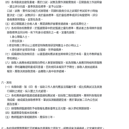
    （四）各項委員宜避免重複，應於口試、試教及實作測驗實施前，召開委員工作說明會

          ，建立評分向度、基準與高低標準，並予以記錄。

          口試、試教、實作採分組方式辦理者，同類科委員分派之試場於考試前半小時抽

          籤決定。口試、試教評分，高於最高標準、低於最低標準或評分有變更時，評分

          委員應敘明理由，並簽名負責。

    （五）經公開甄選之合格人員，應提請教評會審查通過後，由校長聘任之。

    （六）各校得依校務需求，於甄選簡章中酌定甄選之優先標準。應試者之各項條件皆達

          錄取標準且同分時，有下列身分或情形之一者，宜優先錄取：

    　　  1.身心障礙人士。

    　　  2.原住民族。

          3.修習特教三學分以上或修習特殊教育研習時數五十四小時以上。

    　　  4.曾任選手並得到市級、全國級、世界級獎牌。

    （七）成績通知及放榜訊息：以書面通知應試者並將榜單公告於本局、臺北市教師會及

          學校網站。

    （八）錄取人員應依規定期限向學校人事室辦理報到，如為現職人員應同時檢附原服務

          機關、學校離職證明書或同意書，否則視同未報到不予聘任；錄取人員如逾期未

          報到，應取消其錄取資格，由備取人員中依序遞補。
六、其他

    （一）有關命題、製（印）卷、協助工作人員均應設法隔離作業，或比照典試法及其施

          行細則之規定，採入闈之方式處理。

    （二）各校應將最終甄選成績書面通知應試者，如採取二階段甄選時，應明列各階段單

          項成績、總成績及錄取標準等。筆試採測驗題題型者，應於筆試後二日內公告試

          題及答案。

    （三）辦理教師甄選得酌予收取報名費新臺幣五百元整，納入學校預算辦理。

    （四）甄選簡章免報本局核備。

    （五）教師甄選作業相關資料，應保存三年。
七、各校得視實際需要於不牴觸本作業要點之原則下，經教評會決議通過，訂定補充規定。