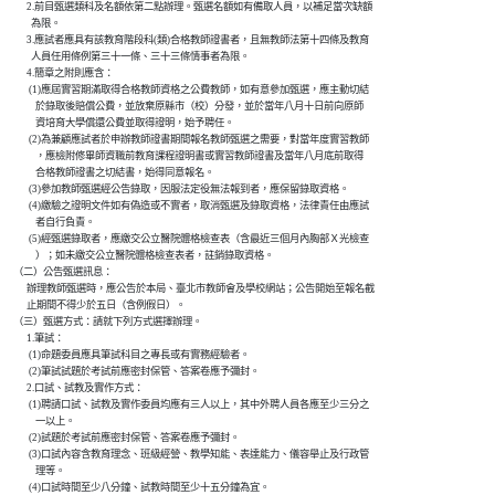
          2.前目甄選類科及名額依第二點辦理。甄選名額如有備取人員，以補足當次缺額

            為限。

          3.應試者應具有該教育階段科(類)合格教師證書者，且無教師法第十四條及教育

            人員任用條例第三十一條、三十三條情事者為限。

          4.簡章之附則應含：

           (1)應屆實習期滿取得合格教師資格之公費教師，如有意參加甄選，應主動切結

              於錄取後賠償公費，並放棄原縣市（校）分發，並於當年八月十日前向原師

              資培育大學償還公費並取得證明，始予聘任。

           (2)為兼顧應試者於申辦教師證書期間報名教師甄選之需要，對當年度實習教師

              ，應檢附修畢師資職前教育課程證明書或實習教師證書及當年八月底前取得

              合格教師證書之切結書，始得同意報名。

           (3)參加教師甄選經公告錄取，因服法定役無法報到者，應保留錄取資格。

           (4)繳驗之證明文件如有偽造或不實者，取消甄選及錄取資格，法律責任由應試

              者自行負責。

           (5)經甄選錄取者，應繳交公立醫院體格檢查表（含最近三個月內胸部Ｘ光檢查

              ）；如未繳交公立醫院體格檢查表者，註銷錄取資格。

    （二）公告甄選訊息：

          辦理教師甄選時，應公告於本局、臺北市教師會及學校網站；公告開始至報名截

          止期間不得少於五日（含例假日）。

    （三）甄選方式：請就下列方式選擇辦理。

          1.筆試：

           (1)命題委員應具筆試科目之專長或有實務經驗者。

           (2)筆試試題於考試前應密封保管、答案卷應予彌封。

          2.口試、試教及實作方式：

           (1)聘請口試、試教及實作委員均應有三人以上，其中外聘人員各應至少三分之

              一以上。

           (2)試題於考試前應密封保管、答案卷應予彌封。

           (3)口試內容含教育理念、班級經營、教學知能、表達能力、儀容舉止及行政管

              理等。

           (4)口試時間至少八分鐘、試教時間至少十五分鐘為宜。
