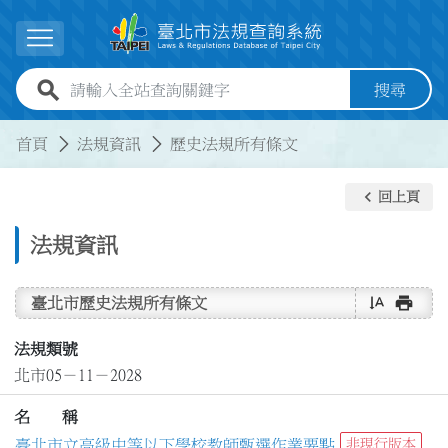
跳到主要內容
展開選單
全站查詢關鍵字欄位
搜尋
:::
:::
首頁
法規資訊
歷史法規所有條文
keyboard_arrow_left
回上頁
法規資訊
text_rotate_vertical
print
臺北市歷史法規所有條文
法規類號
北市05－11－2028
名 稱
臺北市立高級中等以下學校教師甄選作業要點
非現行版本