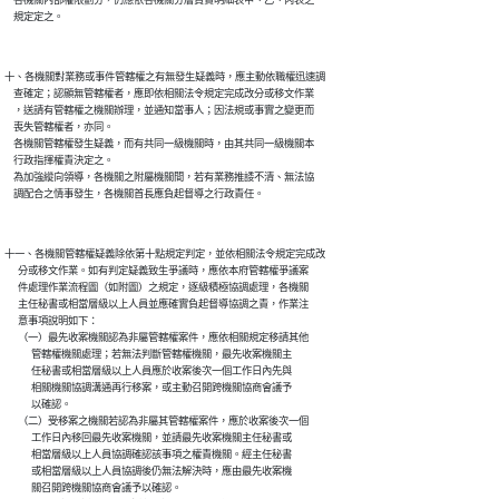
    各機關內部權限劃分，仍應依各機關分層負責明細表甲、乙、丙表之

十、各機關對業務或事件管轄權之有無發生疑義時，應主動依職權迅速調

    查確定；認顯無管轄權者，應即依相關法令規定完成改分或移文作業

    ，送請有管轄權之機關辦理，並通知當事人；因法規或事實之變更而

    喪失管轄權者，亦同。

    各機關管轄權發生疑義，而有共同一級機關時，由其共同一級機關本

    行政指揮權責決定之。

    為加強縱向領導，各機關之附屬機關間，若有業務推諉不清、無法協

十一、各機關管轄權疑義除依第十點規定判定，並依相關法令規定完成改

      分或移文作業。如有判定疑義致生爭議時，應依本府管轄權爭議案

      件處理作業流程圖（如附圖）之規定，逐級積極協調處理，各機關

      主任秘書或相當層級以上人員並應確實負起督導協調之責，作業注

      意事項說明如下：

      （一）最先收案機關認為非屬管轄權案件，應依相關規定移請其他

            管轄權機關處理；若無法判斷管轄權機關，最先收案機關主

            任秘書或相當層級以上人員應於收案後次一個工作日內先與

            相關機關協調溝通再行移案，或主動召開跨機關協商會議予

            以確認。

      （二）受移案之機關若認為非屬其管轄權案件，應於收案後次一個

            工作日內移回最先收案機關，並請最先收案機關主任秘書或

            相當層級以上人員協調確認該事項之權責機關。經主任秘書

            或相當層級以上人員協調後仍無法解決時，應由最先收案機

            關召開跨機關協商會議予以確認。
