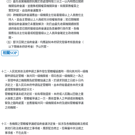
      （三）最先收案機關原則應於原處理時限三分之一以內時間召開跨

            機關協商會議，並邀集相關權責機關與會。有關業務權責之

            實質判定，由協商會議釐清。

      （四）跨機關協商會議應由一級機關主任秘書層級以上人員擔任主

            持人，並由主管級以上人員經充分授權後與會；若召開機關

            層級協商會議後仍未獲致解決，則仍由最先收案機關續辦簽

            請府級長官召開府層級協商會議並負責幕僚行政作業，各機

            關應指派主任秘書或相當層級以上人員與會確定主政收辦機

            關。

      （五）歷次召開之協商會議，均應副知本府研究發展考核委員會（

相關SOP
十二、人民就其依法規申請之事件發生管轄權疑義時，得向其共同一級機

      關申請指定管轄，無共同一級機關者，得向各該一級機關之一為之

      。受理申請之機關應負起管轄協議之責，於請求到達之日起十日內

      決定之。當人民向本府申請指定管轄時，由本府秘書處依本府文書

      處理實施要點規定分文。

      管轄權爭議未經決定前，如有導致國家、本府或人民難以回復之重

      大損害之虞時，管轄權爭議之一方，應依當事人之申請或依職權為

      緊急之臨時處置，並應層報共同一級機關或本府及通知管轄權爭議

十三、各機關之管轄權爭議經協商會議決定後，如涉及各機關組織法規或

      其他行政法規未規定之事項者，應即配合修正。但專屬中央法規之

      事項者，不在此限。
