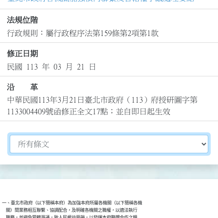
法規位階
行政規則：屬行政程序法第159條第2項第1款
修正日期
民國 113 年 03 月 21 日
沿 革
中華民國113年3月21日臺北市政府（113）府授研圖字第
1133004409號函修正全文17點；並自即日起生效
切換選擇法規資訊內容
一、臺北市政府（以下簡稱本府）為加強本府所屬各機關（以下簡稱各機

    關）間業務相互聯繫、協調配合，及明確各機關之職權，以適法執行

    職務，並避免管轄爭議，致人民權益受損，以發揮本府整體合作之精
