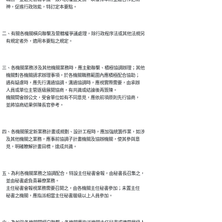
二、有關各機關橫向聯繫及管轄權爭議處理，除行政程序法或其他法規另

三、各機關業務涉及其他機關業務時，應主動聯繫、積極協調辦理；其他

    機關對各機關請求辦理事項，於各機關職務範圍內應積極配合協助；

    遇有疑慮時，應先行溝通協調。溝通協調時，應視實際需要，由承辦

    人員或單位主管逐級展開協商，有共識或結論後再簽陳。

    機關間會辦公文，受會單位如有不同意見，應依前項原則先行協商，

四、各機關策定新業務計畫或規劃、設計工程時，應加強統籌作業，如涉

    及其他機關之業務，應事前協調子計畫機關及協辦機關，使其參與意

五、為利各機關業務之協調配合，特設主任秘書會報，由秘書長召集之，

    並由秘書處負責幕僚業務。

    主任秘書會報視業務需要召開之，由各機關主任秘書參加；未置主任
