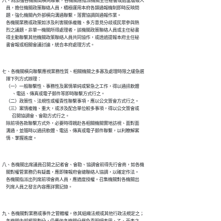
六、為加強各機關間橫向聯繫，各機關應指派機關主任秘書或適當層級人

    員，擔任機關政策聯絡人員，積極運用本府各類通報機制即時反映問

    題，強化機關內外部橫向溝通聯繫，落實協調與通報作業。

    各機關業務或政策如涉及利害關係複雜、多方意見分歧或民眾參與熱

    烈之議題，非單一機關所得處理者，該機關政策聯絡人員或主任秘書

    得主動聯繫其他機關政策聯絡人員共同協作，或透過提報本府主任秘

七、各機關橫向聯繫應視業務性質、相關機關之多寡及處理時限之緩急選

    擇下列方式辦理：

    （一）一般聯繫性、事務性及案情單純或緊急之工作，得以通訊軟體

          、電話、傳真或電子郵件等即時聯繫方式行之。

    （二）政策性、法規性或權責性聯繫事項，應以公文簽會方式行之。

    （三）案情複雜、重大，或涉及配合單位較多事項，得以公文簽會或

          召開協調會、會勘方式行之。

    除前項各款聯繫方式外，必要時得親赴各相關機關實地訪視、面對面

    溝通，並隨時以通訊軟體、電話、傳真或電子郵件聯繫，以利瞭解案

八、各機關出席議員召開之記者會、會勘、協調會前得先行會商，如各機

    關對權管業務仍有疑義，應即陳報府會總聯絡人協調，以確定作法。

    各機關指派出列席前項會商人員，應適度授權。召集機關對各機關出

九、各機關對業務或事件之管轄權，依其組織法規或其他行政法規定之；
