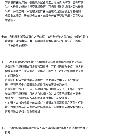
      前項協商會議決議，各機關應配合修正分層負責明細表，並報府核

      備。各機關之組織法規管轄權變更，而相關行政法規所定管轄機關

      尚未一併修正時，原管轄機關得會同組織法規變更後之管轄機關，

      或逕由其共同一級機關或本府，辦理公告變更管轄事項，並刊登本

十四、各機關對業務或事件之管轄權，如與其他地方政府或中央政府間有

      管轄權爭議情事時，由一級機關簽報本府依行政程序法第十四條第

十五、為落實層級管考制度，各機關涉管轄權爭議案件除自行列管外，一

      級機關對所屬機關負有督導管制責任。若有橫向聯繫不佳、重大管

      轄權爭議案件，應運用員工參與入口網之「反映公務相關意見系統

      」即時通報。

      各機關針對常見管轄權爭議案件，應主動提供本府研考會權責分工

      表，俾利話務中心或陳情系統釐清案情正確分派案件。

      各機關應於每月十日前（遇星期例假日則順延至次一工作日）彙整

      該機關暨所屬機關上月份遇有協調（商）或權責爭議案件一覽表（

      如附表），簽報機關首長核閱後逕送本府研考會備查。

      本府研考會自跨機關協商會議起，針對無法釐清權責之案件進行列

      管，並視個案有延宕處理或推諉情事者，提報主任秘書會報督促、

十六、各機關橫向聯繫執行績效，本府得辦理評比作業，以為業務改進之

      參考。
