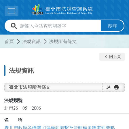
跳到主要內容
展開選單
全站查詢關鍵字欄位
搜尋
:::
:::
首頁
法規資訊
法規所有條文
keyboard_arrow_left
回上頁
法規資訊
text_rotate_vertical
print
臺北市法規所有條文
法規類號
北市26－05－2006
名 稱
臺北市政府各機關加強橫向聯繫及管轄權爭議處理要點