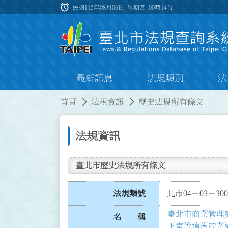
跳到主要內容
alarm
:::
民國115年08月06日 星期四
00時14分
最新訊息
法規類別
法
:::
:::
首頁
法規資訊
歷史法規所有條文
法規資訊
臺北市歷史法規所有條文
法規類號
北市04－03－300
臺北市商業管理
名 稱
下室等違規商業