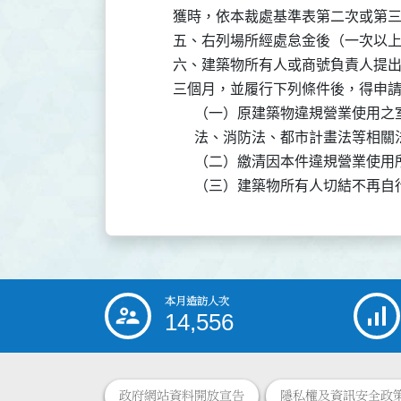
          獲時，依本裁處基準表第二次
　　  五、右列場所經處怠金後（一次以
　 　 六、建築物所有人或商號負責人提
          三個月，並履行下列條件後，得
　　　    （一）原建築物違規營業使用
                法、消防法、都市計畫法等
　　　    （二）繳清因本件違規營業使
　　　    （三）建築物所有人切結不再
本月造訪人次
:::
14,556
政府網站資料開放宣告
隱私權及資訊安全政