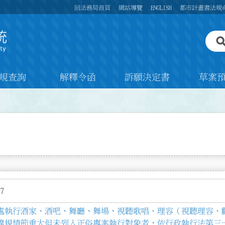
回法務局首頁
網站導覽
ENGLISH
都市計畫書法規
規查詢
解釋令函
訴願決定書
草案
7
處執行酒家、酒吧、舞廳、舞場、視聽歌唱、理容（視聽理容、
違規情節重大但未列入正俗專案執行對象者，依行政執行法第三