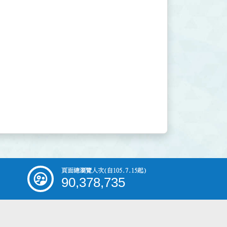
頁面總瀏覽人次
(自105.7.15起)
90,378,735