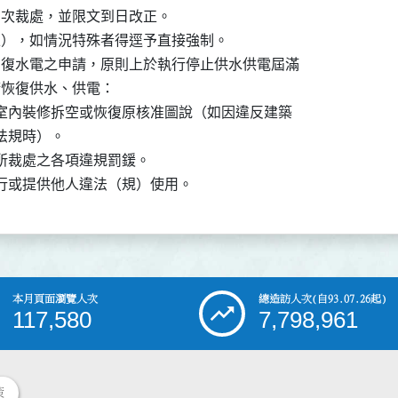
或第三次裁處，並限文到日改正。

上），如情況特殊者得逕予直接強制。　　

出復水電之申請，原則上於執行停止供水供電屆滿

申請恢復供水、供電：

之室內裝修拆空或恢復原核准圖說（如因違反建築

相關法規時）。

用所裁處之各項違規罰鍰。

自行或提供他人違法（規）使用。　
本月頁面瀏覽人次
總造訪人次
(自93.07.26起)
117,580
7,798,961
策