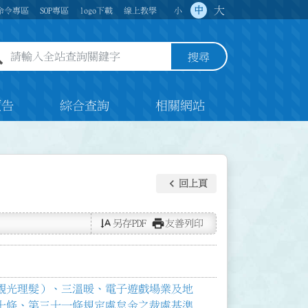
大
中
命令專區
SOP專區
logo下載
線上教學
小
全站查詢關鍵字欄位
搜尋
預告
綜合查詢
相關網站
keyboard_arrow_left
回上頁
text_rotate_vertical
print
另存PDF
友善列印
觀光理髮）、三溫暖、電子遊戲場業及地
十條、第三十一條規定處怠金之裁處基準