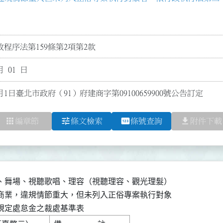
程序法第159條第2項第2款
月 01 日
月1日臺北市政府（91）府建商字第09100659900號公告訂定
apps
tune
pin
file_download
編章節
條文檢索
條號查詢
附件下載
、舞場、視聽歌唱、理容（視聽理容、觀光理髮）

商業，違規情節重大，但未列入正俗專案執行對象

規定處怠金之裁處基準表