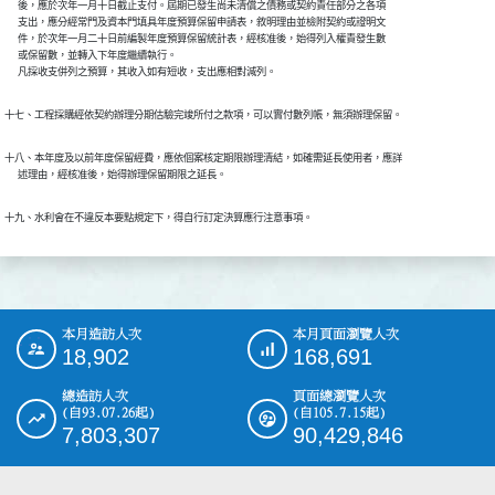
      後，應於次年一月十日截止支付。屆期已發生尚未清償之債務或契約責任部分之各項

      支出，應分經常門及資本門填具年度預算保留申請表，敘明理由並檢附契約或證明文

      件，於次年一月二十日前編製年度預算保留統計表，經核准後，始得列入權責發生數

      或保留數，並轉入下年度繼續執行。

      凡採收支併列之預算，其收入如有短收，支出應相對減列。
十七、工程採購經依契約辦理分期估驗完竣所付之款項，可以實付數列帳，無須辦理保留。
十八、本年度及以前年度保留經費，應依個案核定期限辦理清結，如確需延長使用者，應詳

      述理由，經核准後，始得辦理保留期限之延長。
十九、水利會在不違反本要點規定下，得自行訂定決算應行注意事項。
本月造訪人次
本月頁面瀏覽人次
:::
18,902
168,691
總造訪人次
頁面總瀏覽人次
(自93.07.26起)
(自105.7.15起)
7,803,307
90,429,846