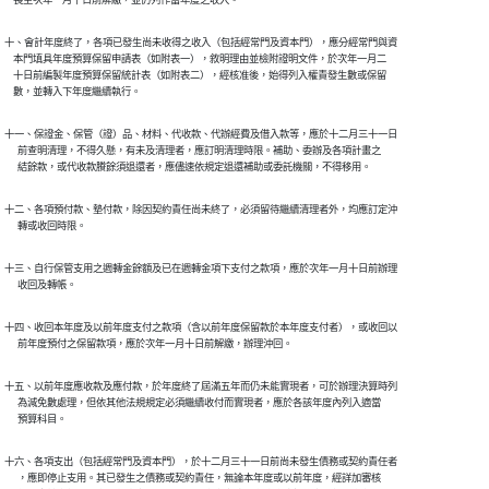
    長至次年一月十日前解繳，並仍列作當年度之收入。
十、會計年度終了，各項已發生尚未收得之收入（包括經常門及資本門），應分經常門與資

    本門填具年度預算保留申請表（如附表一），敘明理由並檢附證明文件，於次年一月二

    十日前編製年度預算保留統計表（如附表二），經核准後，始得列入權責發生數或保留

    數，並轉入下年度繼續執行。
十一、保證金、保管（證）品、材料、代收款、代辦經費及借入款等，應於十二月三十一日

      前查明清理，不得久懸，有未及清理者，應訂明清理時限。補助、委辦及各項計畫之

      結餘款，或代收款賸餘須退還者，應儘速依規定退還補助或委託機關，不得移用。
十二、各項預付款、墊付款，除因契約責任尚未終了，必須留待繼續清理者外，均應訂定沖

      轉或收回時限。
十三、自行保管支用之週轉金餘額及已在週轉金項下支付之款項，應於次年一月十日前辦理

      收回及轉帳。
十四、收回本年度及以前年度支付之款項（含以前年度保留款於本年度支付者），或收回以

      前年度預付之保留款項，應於次年一月十日前解繳，辦理沖回。
十五、以前年度應收款及應付款，於年度終了屆滿五年而仍未能實現者，可於辦理決算時列

      為減免數處理，但依其他法規規定必須繼續收付而實現者，應於各該年度內列入適當

      預算科目。
十六、各項支出（包括經常門及資本門），於十二月三十一日前尚未發生債務或契約責任者

      ，應即停止支用。其已發生之債務或契約責任，無論本年度或以前年度，經詳加審核
