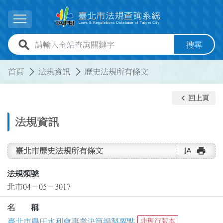
跳到主要內容
展開選單
全站查詢關鍵字欄位
搜尋
:::
:::
首頁
法規資訊
歷史法規所有條文
keyboard_arrow_left
回上頁
法規資訊
text_rotate_vertical
print
臺北市歷史法規所有條文
法規類號
北市04－05－3017
名 稱
臺北市農田水利會事業決算編製要點
非現行版本