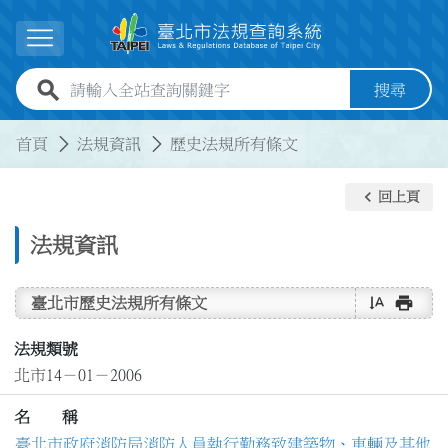
跳到主要內容
展開選單
全站查詢關鍵字欄位
搜尋
:::
:::
首頁
法規資訊
歷史法規所有條文
keyboard_arrow_left
回上頁
法規資訊
text_rotate_vertical
print
臺北市歷史法規所有條文
法規類號
北市14－01－2006
名 稱
臺北市政府消防局消防人員執行勤務致建築物、車輛及其他