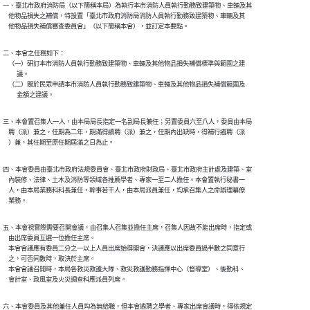
一、臺北市政府消防局（以下簡稱本局）為執行本市消防人員執行勤務致建築物、車輛及其

    他物品損失之補償，特設置「臺北市政府消防局消防人員執行勤務致建築物、車輛及其

二、本會之任務如下：

    （一）研訂本市消防人員執行勤務致建築物、車輛及其他物品損失補償標準與範圍之建

          議。

    （二）關於民眾申請本市消防人員執行勤務致建築物、車輛及其他物品損失補償範圍及

三、本會置召集人一人，由本局局長指定一名副局長兼任；另置委員六至八人，委員由本局

    聘（派）兼之，任期為二年，期滿得續聘（派）兼之，任期內出缺時，得補行遴聘（派

四、本會委員由臺北市政府法規委員會、臺北市政府財政局、臺北市政府主計處及建築、室

    內裝修、法律、土木及消防等領域各推薦學者、專家一至二人擔任。本會置執行秘書一

    人，由本局業務科科長兼任，幹事若干人，由本局派員兼任，均承召集人之命辦理幕僚

五、本會視實際需要召開會議，由召集人召集並擔任主席，召集人因故不能出席時，指定或

    由出席委員互選一位擔任主席。

    本會會議應有委員二分之一以上人員出席始得開會，決議應以出席委員過半數之同意行

    之，可否同數時，取決於主席。

    本會會議召開時，本局各救災救護大隊、救災救護勤務指揮中心（督導室）、後勤科、

六、本會委員及其他兼任人員均為無給職，但本會遴聘之學者、專家出席會議時，得依規定
