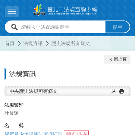
跳到主要內容
展開選單
全站查詢關鍵字欄位
搜尋
:::
:::
首頁
法規資訊
歷史法規所有條文
keyboard_arrow_left
回上頁
法規資訊
text_rotate_vertical
print
中央歷史法規所有條文
法規類別
社會類
名 稱
兒童及少年福利法施行細則
非現行版本