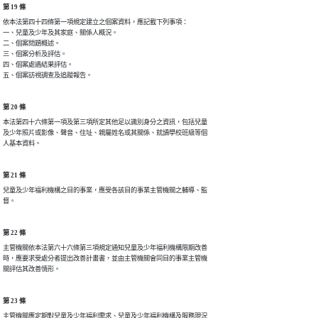
第 19 條
依本法第四十四條第一項規定建立之個案資料，應記載下列事項：

一、兒童及少年及其家庭、關係人概況。

二、個案問題概述。

三、個案分析及評估。

四、個案處遇結果評估。

五、個案訪視調查及追蹤報告。
第 20 條
本法第四十六條第一項及第三項所定其他足以識別身分之資訊，包括兒童

及少年照片或影像、聲音、住址、親屬姓名或其關係、就讀學校班級等個

人基本資料。
第 21 條
兒童及少年福利機構之目的事業，應受各該目的事業主管機關之輔導、監

督。
第 22 條
主管機關依本法第六十六條第三項規定通知兒童及少年福利機構限期改善

時，應要求受處分者提出改善計畫書，並由主管機關會同目的事業主管機

關評估其改善情形。
第 23 條
主管機關應定期對兒童及少年福利需求、兒童及少年福利機構及服務現況
