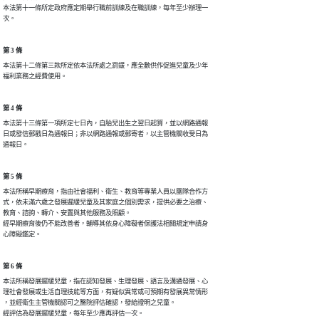
本法第十一條所定政府應定期舉行職前訓練及在職訓練，每年至少辦理一

次。
第 3 條
本法第十二條第三款所定依本法所處之罰鍰，應全數供作促進兒童及少年

福利業務之經費使用。
第 4 條
本法第十三條第一項所定七日內，自胎兒出生之翌日起算，並以網路通報

日或發信郵戳日為通報日；非以網路通報或郵寄者，以主管機關收受日為

通報日。
第 5 條
本法所稱早期療育，指由社會福利、衛生、教育等專業人員以團隊合作方

式，依未滿六歲之發展遲緩兒童及其家庭之個別需求，提供必要之治療、

教育、諮詢、轉介、安置與其他服務及照顧。

經早期療育後仍不能改善者，輔導其依身心障礙者保護法相關規定申請身

心障礙鑑定。
第 6 條
本法所稱發展遲緩兒童，指在認知發展、生理發展、語言及溝通發展、心

理社會發展或生活自理技能等方面，有疑似異常或可預期有發展異常情形

，並經衛生主管機關認可之醫院評估確認，發給證明之兒童。

經評估為發展遲緩兒童，每年至少應再評估一次。