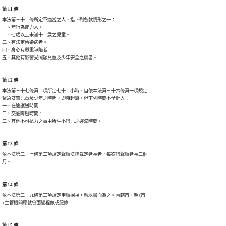
第 11 條
本法第三十二條所定不適當之人，指下列各款情形之一：

一、無行為能力人。

二、七歲以上未滿十二歲之兒童。

三、有法定傳染病者。

四、身心有嚴重缺陷者。

五、其他有影響受照顧兒童及少年安全之虞者。
第 12 條
本法第三十七條第二項所定七十二小時，自依本法第三十六條第一項規定

緊急安置兒童及少年之時起，即時起算。但下列時間不予計入：

一、在途護送時間。

二、交通障礙時間。

三、其他不可抗力之事由所生不得已之遲滯時間。
第 13 條
依本法第三十七條第二項規定聲請法院裁定延長者，每次得聲請延長三個

月。
第 14 條
依本法第三十九條第三項規定申請探視，應以書面為之。直轄市、縣 (市

) 主管機關應就會面過程做成紀錄。
第 15 條