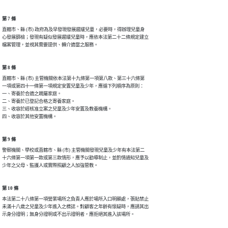
第 7 條
直轄市、縣 (市) 政府為及早發現發展遲緩兒童，必要時，得辦理兒童身

心發展篩檢；發現有疑似發展遲緩兒童時，應依本法第二十二條規定建立

檔案管理，並視其需要提供、轉介適當之服務。
第 8 條
直轄市、縣 (市) 主管機關依本法第十九條第一項第八款、第三十六條第

一項或第四十一條第一項規定安置兒童及少年，應循下列順序為原則：

一、寄養於合適之親屬家庭。

二、寄養於已登記合格之寄養家庭。

三、收容於經核准立案之兒童及少年安置及教養機構。

四、收容於其他安置機構。
第 9 條
警察機關、學校或直轄市、縣 (市) 主管機關發現兒童及少年有本法第二

十六條第一項第一款或第三款情形，應予以勸導制止，並酌情通知兒童及

少年之父母、監護人或實際照顧之人加強管教。
第 10 條
本法第二十八條第一項營業場所之負責人應於場所入口明顯處，張貼禁止

未滿十八歲之兒童及少年進入之標誌。對顧客之年齡有懷疑時，應請其出

示身分證明；無身分證明或不出示證明者，應拒絕其進入該場所。