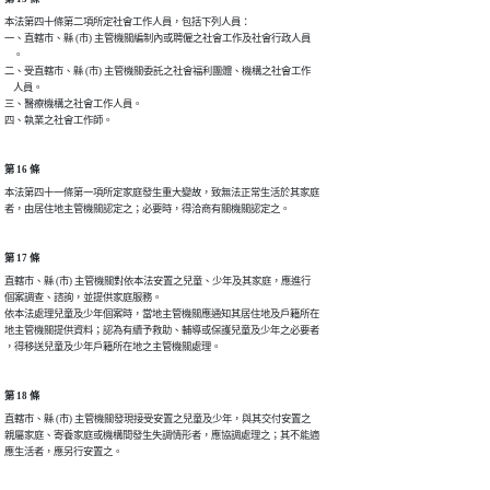
本法第四十條第二項所定社會工作人員，包括下列人員：

一、直轄市、縣 (市) 主管機關編制內或聘僱之社會工作及社會行政人員

    。

二、受直轄市、縣 (市) 主管機關委託之社會福利團體、機構之社會工作

    人員。

三、醫療機構之社會工作人員。

四、執業之社會工作師。
第 16 條
本法第四十一條第一項所定家庭發生重大變故，致無法正常生活於其家庭

者，由居住地主管機關認定之；必要時，得洽商有關機關認定之。
第 17 條
直轄市、縣 (市) 主管機關對依本法安置之兒童、少年及其家庭，應進行

個案調查、諮詢，並提供家庭服務。

依本法處理兒童及少年個案時，當地主管機關應通知其居住地及戶籍所在

地主管機關提供資料；認為有續予救助、輔導或保護兒童及少年之必要者

，得移送兒童及少年戶籍所在地之主管機關處理。
第 18 條
直轄市、縣 (市) 主管機關發現接受安置之兒童及少年，與其交付安置之

親屬家庭、寄養家庭或機構間發生失調情形者，應協調處理之；其不能適

應生活者，應另行安置之。