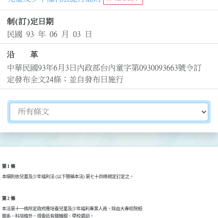
制(訂)定日期
民國 93 年 06 月 03 日
沿 革
中華民國93年6月3日內政部台內童字第0930093663號令訂
定發布全文24條；並自發布日施行
切換選擇法規資訊內容
第 1 條
本細則依兒童及少年福利法 (以下簡稱本法) 第七十四條規定訂定之。
第 2 條
本法第十一條所定政府應培養兒童及少年福利專業人員，除由大專校院相

關系、科培植外，得委託有關機關、學校選訓。
