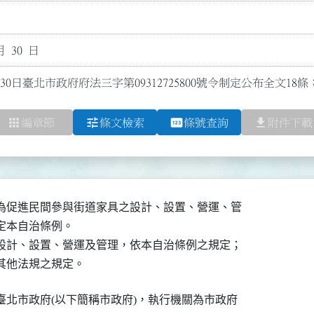
月 30 日
30日臺北市政府府法三字第09312725800號令制定公布全文1
apps
tune
pin
file_download
編章節
條文檢索
條號查詢
附件下載
為促進民間參與街道家具之設計、設置、營運、管

本自治條例。

設計、設置、營運及管理，依本自治條例之規定；

其他法規之規定。
北市政府(以下簡稱市政府)，執行機關為市政府
