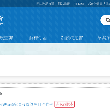
回法務局首頁
網站導覽
ENGLISH
都市計畫書法規
規查詢
解釋令函
訴願決定書
草案
6
參與街道家具設置管理自治條例
非現行版本