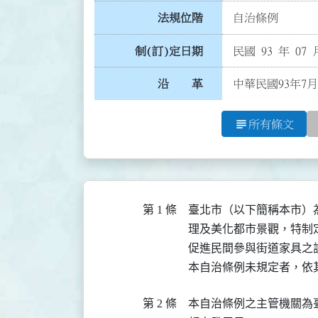
法規位階
自治條例
制(訂)定日期
民國 93 年 07 
沿 革
中華民國93年7月
subject
所有條文
第 1 條
臺北市（以下簡稱本市）
理及美化都市景觀，特制定
促進民間參與街道家具之
本自治條例未規定者，依
第 2 條
本自治條例之主管機關為臺