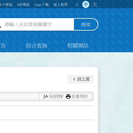
大
中
命令專區
SOP專區
logo下載
線上教學
小
全站查詢關鍵字欄位
搜尋
預告
綜合查詢
相關網站
keyboard_arrow_left
回上頁
text_rotate_vertical
print
另存PDF
友善列印