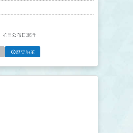
8條；並自公布日施行
history
歷史沿革