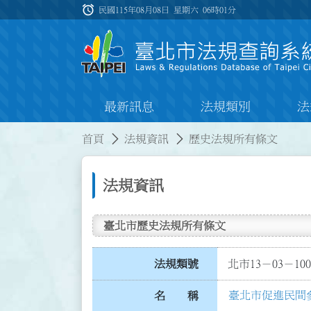
跳到主要內容
alarm
:::
民國115年08月08日 星期六
06時01分
最新訊息
法規類別
法
:::
:::
首頁
法規資訊
歷史法規所有條文
法規資訊
臺北市歷史法規所有條文
法規類號
北市13－03－100
臺北市促進民間
名 稱