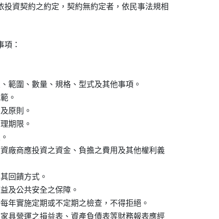
依投資契約之約定，契約無約定者，依民事法規相

項：

置、範圍、數量、規格、型式及其他事項。

範。

及原則。

理期限。

。

投資廠商應投資之資金、負擔之費用及其他權利義

其回饋方式。

權益及公共安全之保障。

府每年實施定期或不定期之檢查，不得拒絕。

道家具營運之損益表、資產負債表等財務報表應經
