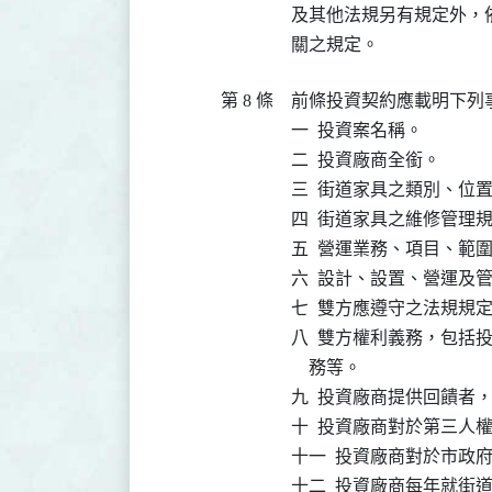
及其他法規另有規定外，
關之規定。
第 8 條
前條投資契約應載明下列事
一  投資案名稱。

二  投資廠商全銜。

三  街道家具之類別、位
四  街道家具之維修管理規
五  營運業務、項目、範圍
六  設計、設置、營運及管
七  雙方應遵守之法規規定
八  雙方權利義務，包括
    務等。

九  投資廠商提供回饋者，
十  投資廠商對於第三人
十一  投資廠商對於市政
十二  投資廠商每年就街