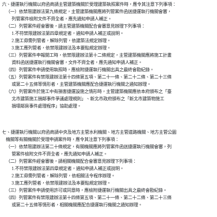
六、捷運執行機關以府函商請主管建築機關於受理建築執照案件時，應令其注意下列事項：

    （一）依禁限建辦法第九條規定，主管建築機關應將列管案件函送捷運執行機關會審，

          列管案件檢附文件不齊全者，應先通知申請人補正。

    （二）列管案件經會審後，請主管建築機關配合會審意見辦理下列事項：

          1.不符禁限建辦法第四章規定者，通知申請人補正或說明。

          2.施工毋需列管者，解除列管，依建築法規定辦理。

          3.施工應列管者，依禁限建辦法及本要點規定辦理。

    （三）列管案件申報開工時，依禁限建辦法第十二條規定，主管建築機關應將施工計畫

          資料函送捷運執行機關會審，文件不齊全者，應先通知申請人補正。

    （四）列管案件申請使用執照時，應檢附捷運執行機關出具之最終會勘紀錄。

    （五）列管案件有禁限建辦法第十四條第五項、第二十一條、第二十二條、第二十三條

          或第二十五條等情形者，主管建築機關應配合捷運執行機關之通知辦理。

    （六）列管案件於施工中有損害捷運設施之情形時，主管建築機關應依本府頒布之「臺

          北市建築施工損鄰事件爭議處理規則」、新北市政府頒布之「新北市建築物施工

七、捷運執行機關以府函商請中央及地方主管水利機關、地方主管道路機關、地方主管公園

    機關等有關機關於受理申請案件時，應令其注意下列事項：

    （一）依禁限建辦法第二十條規定，有關機關應將列管案件函送捷運執行機關會審，列

          管案件檢附文件不齊全者，應先通知申請人補正。

    （二）列管案件經會審後，請相關機關配合會審意見辦理下列事項：

          1.不符禁限建辦法第四章規定者，通知申請人補正或說明。

          2.施工毋需列管者，解除列管，依相關法令程序辦理。

          3.施工應列管者，依禁限建辦法及本要點規定辦理。

    （三）列管案件申請使用許可或同意時，應檢附捷運執行機關出具之最終會勘紀錄。

    （四）列管案件有禁限建辦法第十四條第五項、第二十一條、第二十二條、第二十三條
