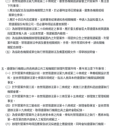
    （二）依禁限建辦法第九條或第二十條規定，審查各機關送請會審之列管案件，應注意

          下列事項：

          1.應加強配合及協調各機關間之作業，於必要時並得召開會議，邀集各機關或相

            關單位參與。

          2.應於十四日內完成審查，並將審查結果通知各相關機關、申請人及副知臺北大

            眾捷運股份有限公司。但必要時得延長審查期間。

    （三）為辦理禁限建辦法第二十四條規定之事項，應於臺北都會區大眾捷運系統興建路

          段配置查報人員，以巡查禁建、限建範圍內動態。

    （四）為協調有關機關辦理限建範圍內之列管案件，得提供公告之禁建限建範圍、列管

          案件範圍、禁限建辦法申請及審查相關規則、手冊、附件等資料參考，請有關機

          關配合辦理。

五、捷運執行機關以府函商請公共工程機關於辦理列管案件時，應令其注意下列事項：

    （一）於列管案件規劃設計前，依禁限建辦法第九條或第二十條規定，準備相關設計資

          料，並依禁限建辦法第七條第四項規定，指派人員與本府捷運執行機關協調相關

          事宜。

    （二）於列管案件開工前，依禁限建辦法第十二條規定，將施工計畫資料函送捷運執行

          機關會審。

    （三）於列管案件施工中，依禁限建辦法第十三條至第十五條規定，辦理施工管理相關

          事宜。

    （四）於列管案件完工驗收前，依禁限建辦法第十八條規定，辦理會勘事宜，並依禁限

          建辦法第十九條規定，取得捷運執行機關出具之最終會勘紀錄。

    （五）為使承攬列管案件之承包商受本條之拘束，俾有利禁限建辦法之執行，應將本點

          第一款至第四款內容納入工程契約規範之。
