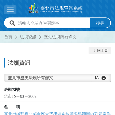
跳到主要內容
展開選單
全站查詢關鍵字欄位
搜尋
:::
:::
首頁
法規資訊
歷史法規所有條文
keyboard_arrow_left
回上頁
法規資訊
text_rotate_vertical
print
臺北市歷史法規所有條文
法規類號
北市15－03－2002
名 稱
臺北市辦理臺北都會區大眾捷運系統禁限建範圍內列管案件