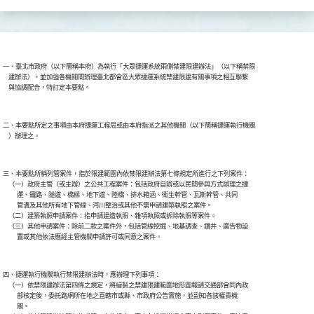
一、臺北市政府（以下簡稱本府）為執行「大眾捷運系統兩側禁建限建辦法」（以下稱禁限

    建辦法），並加強各機關間辦理臺北都會區大眾捷運系統禁建限建有關事項之相互聯繫

二、本要點所定之事項由本府捷運工程局或由本府指派之其他機關（以下簡稱捷運執行機關

三、本要點所稱列管案件，指於限建範圍內依禁限建辦法第七條規定所進行之下列案件：

    （一）政府主管（或主辦）之公共工程案件：包括政府自辦或以民間參與方式辦理之捷

          運、鐵路、隧道、橋樑、地下道、陸橋、排水箱涵、衛生幹管、瓦斯幹管、共同

          管溝及其他所有地下管線、河川整治或其他不需申請建築執照之案件。

    （二）建築執照申請案件：指申請建造執照、雜項執照或拆除執照等案件。

    （三）其他申請案件：除前二款之案件外，包括管線挖掘、地基調查、鑽井、廣告物設

四、捷運執行機關執行禁限建辦法時，應辦理下列事項：

    （一）依禁限建辦法第四條之規定，將繪製之禁建限建範圍地形圖報請交通部會同內政

          部核定後，委託路網所在地之直轄市或縣、市政府公告實施，並副知各該權責機

          關。
