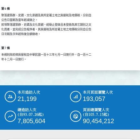
第 6 條
聚落建築群、史蹟、文化景觀及其所定著土地之房屋稅及地價稅，分別自

公告日當期及當年起減徵之。

前項聚落建築群、史蹟及文化景觀，經廢止登錄且未登錄為其它類別之文

化資產，並完成公告程序者，其房屋稅及所定著土地之地價稅分別自公告

日次期及次年起恢復全額徵收。
第 7 條
本規則除前條房屋稅自中華民國一百十三年七月一日施行外，自一百十二

年十二月一日施行。
本月造訪人次
本月頁面瀏覽人次
:::
21,199
193,057
總造訪人次
頁面總瀏覽人次
(自93.07.26起)
(自105.7.15起)
7,805,604
90,454,212