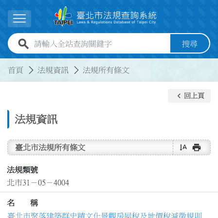
跳到主要內容
展開選單
全站查詢關鍵字欄位
搜尋
:::
:::
首頁
法規資訊
法規所有條文
keyboard_arrow_left
回上頁
法規資訊
text_rotate_vertical
print
臺北市法規所有條文
法規類號
北市31－05－4004
名 稱
臺北市聚落建築群史蹟文化景觀房屋稅及地價稅減徵規則