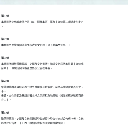
第 1 條
本規則依文化資產保存法（以下簡稱本法）第九十九條第二項規定訂定之

。
第 2 條
本規則之主管機關為臺北市政府文化局（以下簡稱文化局）。
第 3 條
本規則所稱聚落建築群、史蹟及文化景觀，指經文化局依本法第十九條或

第六十一條規定完成審查登錄及公告程序者。
第 4 條
聚落建築群及其所定著土地之房屋稅及地價稅，減徵其應納稅額百分之五

十。

史蹟、文化景觀及其所定著土地之房屋稅及地價稅，減徵其應納稅額百分

之三十。
第 5 條
聚落建築群、史蹟及文化景觀經登錄或廢止登錄並完成公告程序者，文化

局應於公告後三十日內，將相關資料列冊通報稽徵機關。