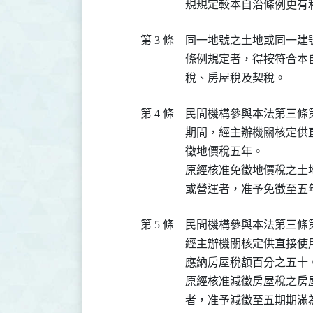
規規定較本自治條例更有
第 3 條
同一地號之土地或同一建
條例規定者，得按符合本
稅、房屋稅及契稅。
第 4 條
民間機構參與本法第三條
期間，經主辦機關核定供
徵地價稅五年。

原經核准免徵地價稅之土
或營運者，准予免徵至五
第 5 條
民間機構參與本法第三條
經主辦機關核定供直接使
應納房屋稅額百分之五十。
原經核准減徵房屋稅之房
者，准予減徵至五期期滿