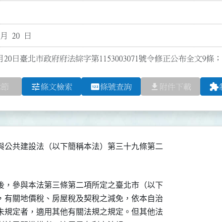
 月 20 日
月20日臺北市政府府法綜字第1153003071號令修正公布全文9條；
tune
pin
file_download
extension
章節
條文檢索
條號查詢
附件下載
與公共建設法（以下簡稱本法）第三十九條第二

後，參與本法第三條第二項所定之臺北市（以下

，有關地價稅、房屋稅及契稅之減免，依本自治

未規定者，適用其他有關法規之規定。但其他法
