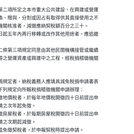
第二項所定之本市重大公共建設，在興建或營運

換、贈與、分割或因占有取得供其直接使用之不

機關核准者，減徵應納契稅額百分之三十。

日起五年內再行移轉或改作其他用途者，應追繳

二條第三項規定同意由其他民間機構接管或繼續

得之營運資產或興建中之工程，經稅捐稽徵機關

捐規定者，納稅義務人應填具減免稅捐申請書表

下列規定向所轄稅捐稽徵機關申請辦理：

徵地價稅者，於每年地價稅開徵四十日前提出申

申請之次年起免徵。

徵房屋稅者，於每期房屋稅開徵四十日前提出申

申請之次期起減徵。

或免徵契稅者，於申報契稅時提出申請。