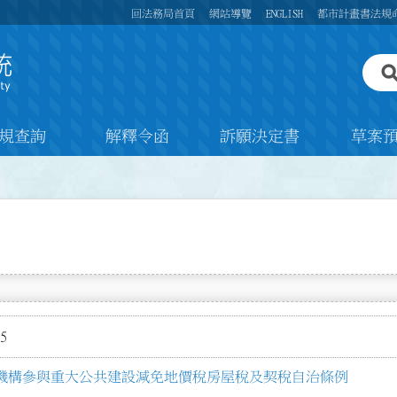
回法務局首頁
網站導覽
ENGLISH
都市計畫書法規
規查詢
解釋令函
訴願決定書
草案
5
機構參與重大公共建設減免地價稅房屋稅及契稅自治條例