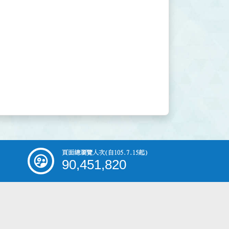
頁面總瀏覽人次
(自105.7.15起)
90,451,820