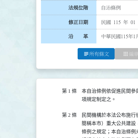
法規位階
自治條例
修正日期
民國 115 年 01
沿 革
中華民國115年1
subject
apps
所有條文
編
第 1 條
本自治條例依促進民間參
項規定制定之。
第 2 條
民間機構於本法公布施行
簡稱本市）重大公共建設
條例之規定；本自治條例