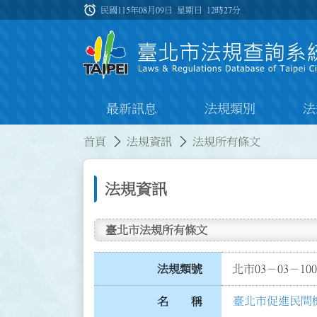
跳到主要內容
alarm
:::
民國115年08月09日 星期日
12時27分
最新訊息
法規類別
法
:::
:::
首頁
法規資訊
法規所有條文
法規資訊
臺北市法規所有條文
法規類號
北市03－03－100
臺北市促進民間
名 稱