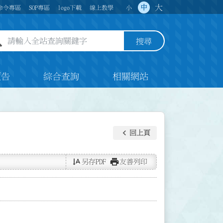
大
中
命令專區
SOP專區
logo下載
線上教學
小
全站查詢關鍵字欄位
搜尋
預告
綜合查詢
相關網站
keyboard_arrow_left
回上頁
text_rotate_vertical
print
另存PDF
友善列印