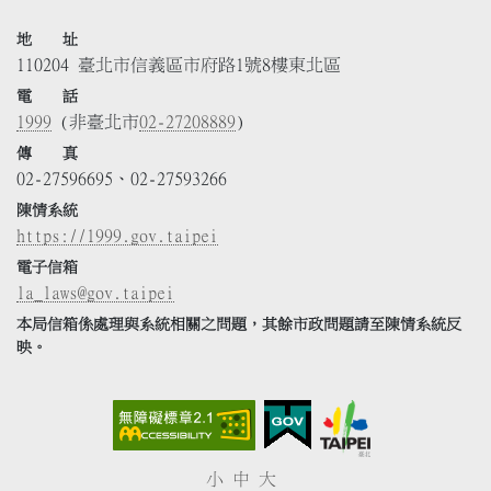
地 址
110204 臺北市信義區市府路1號8樓東北區
電 話
1999
(非臺北市
02-27208889
)
傳 真
02-27596695、02-27593266
陳情系統
https://1999.gov.taipei
電子信箱
la_laws@gov.taipei
本局信箱係處理與系統相關之問題，其餘市政問題請至陳情系統反
映。
小
中
大