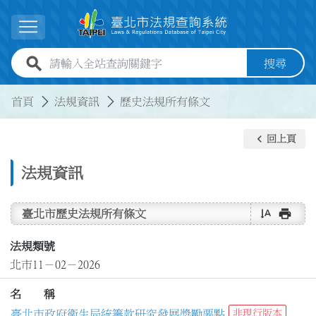
跳到主要內容
展開選單
全站查詢關鍵字欄位
搜尋
:::
:::
首頁
法規資訊
歷史法規所有條文
keyboard_arrow_left
回上頁
法規資訊
text_rotate_vertical
print
臺北市歷史法規所有條文
法規類號
北市11－02－2026
名 稱
臺北市政府衛生局統籌款研究發展獎勵要點
非現行版本