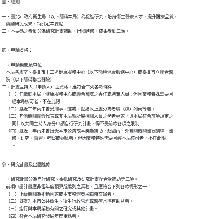
壹、總則

一、臺北市政府衛生局（以下簡稱本局）為促進研究，培育衛生醫療人才，提升醫療品質，

    獎勵研究成果，特訂定本要點。

二、本要點之獎勵分為研究計畫補助、出國進修、成果獎勵三類。
貳、申請資格：

一、申請機關及單位：

    本局各處室、臺北市十二區健康服務中心（以下簡稱健康服務中心）或臺北市立聯合醫

    院（以下簡稱聯合醫院）。

二、計畫主持人（申請人）之資格，應符合下列各款條件：

    （一）任職於本局、健康服務中心或聯合醫院之專任或聘兼人員；但因業務特殊需要且

          經本局核可者，不在此限。

    （二）最近三年內未曾受刑事、懲戒、記過以上處分或考績（核）列丙等者。

    （三）其他機關團體代表或非本局暨所屬機關人員之學者專家，與本局符合前項規定之

          同仁以共同主持人身分申請自行研究計畫，得不受前款各項之限制。

    （四）最近一年內未曾接受本市公費或本獎勵補助，赴國內、外有關機關進行訓練、進

          修、研究、實習、考察或觀摩者。但因業務特殊需要且經本局核可者，不在此限

          。
參、研究計畫及出國進修

一、研究計畫分為自行研究、委託研究及研究計畫配合款補助等三項。

    前項申請計畫應非當年度預算所編列之業務，且應符合下列各款情形之一：

    （一）上級機關為推動國家或本市整體發展臨時交辦者。

    （二）對提升本市公共衛生、衛生行政管理或醫療水準有助益者。

    （三）進行與本局業務有關之研究或其他計畫。

    （四）符合本局研究發展年度重點者。
