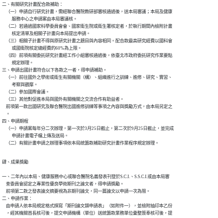
二、有關研究計畫配合款補助：

    （一）申請自行研究計畫，需經聯合醫院教研部審核通過後，送本局審議；本局及健康

          服務中心之申請案由本局審議核。

    （二）若通過國家科學委員會會、國家衛生院或衛生署核定者，於執行期間內檢附計畫

          核定清單及相關子計畫向本局提出申請。

    （三）相關子計畫不得與原研究計畫之題目與內容相同。配合款最高研究經費以國科會

          或國衛院核定總經費的60%為上限。

    （四）前項有關委託研究計畫經工作小組審核通過後，依臺北市政府委託研究作業要點

          規定辦理。

三、申請出國計畫符合以下各款之一者，得申請補助。

    （一）前往國外之學術或衛生有關機關（構）、組織進行之訓練、進修、研究、實習、

          考察與觀摩。

    （二）參加國際會議。

    （三）其他對促進本局與國外有關機關之交流合作有助益者。

    前項第一款出國研究及聯合醫院出國進修訓練等事項之內容與獎勵方式，由本局另定之

    。

四、申請期程

    （一）申請案每年分二次辦理，第一次於3月25日截止，第二次於9月25日截止，並完成

          申請計畫電子檔上傳及送局。

肆、成果獎勵

一、二年內以本局、健康服務中心或聯合醫院名義發表刊登於S.C.I.、S.S.C.I.或由本局審

    查委員會認定之專業性優良學術期刊之論文者，得申請獎勵。

    前項第二款之發表論文摘要視為非期刊論文，同一篇論文以申請一次為限。

二、申請作業：

    由申請人依本局規定格式撰寫「期刊論文類申請表」（如附件一），並檢附抽印本乙份

    ，經其機關首長核可後，提交申請機構（單位）送統籌款業務單位彙整簽奉核可後，提
