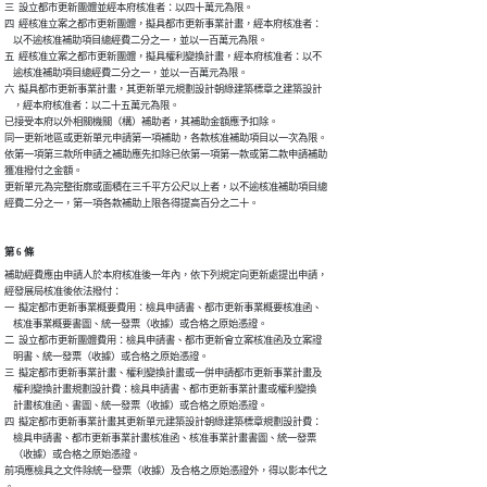
三  設立都市更新團體並經本府核准者：以四十萬元為限。

四  經核准立案之都市更新團體，擬具都市更新事業計畫，經本府核准者：

    以不逾核准補助項目總經費二分之一，並以一百萬元為限。

五  經核准立案之都市更新團體，擬具權利變換計畫，經本府核准者：以不

    逾核准補助項目總經費二分之一，並以一百萬元為限。

六  擬具都市更新事業計畫，其更新單元規劃設計朝綠建築標章之建築設計

    ，經本府核准者：以二十五萬元為限。

已接受本府以外相關機關（構）補助者，其補助金額應予扣除。

同一更新地區或更新單元申請第一項補助，各款核准補助項目以一次為限。

依第一項第三款所申請之補助應先扣除已依第一項第一款或第二款申請補助

獲准撥付之金額。

更新單元為完整街廓或面積在三千平方公尺以上者，以不逾核准補助項目總

經費二分之一，第一項各款補助上限各得提高百分之二十。
第 6 條
補助經費應由申請人於本府核准後一年內，依下列規定向更新處提出申請，

經發展局核准後依法撥付：

一  擬定都市更新事業概要費用：檢具申請書、都市更新事業概要核准函、

    核准事業概要書圖、統一發票（收據）或合格之原始憑證。

二  設立都市更新團體費用：檢具申請書、都市更新會立案核准函及立案證

    明書、統一發票（收據）或合格之原始憑證。 

三  擬定都市更新事業計畫、權利變換計畫或一併申請都市更新事業計畫及

    權利變換計畫規劃設計費：檢具申請書、都市更新事業計畫或權利變換

    計畫核准函、書圖、統一發票（收據）或合格之原始憑證。

四  擬定都市更新事業計畫其更新單元建築設計朝綠建築標章規劃設計費：

    檢具申請書、都市更新事業計畫核准函、核准事業計畫書圖、統一發票

    （收據）或合格之原始憑證。

前項應檢具之文件除統一發票（收據）及合格之原始憑證外，得以影本代之

。