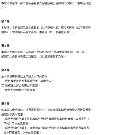
本辦法依臺北市都市更新基金收支保管運用自治條例第四條第二項規定訂定

之。
第 2 條
本辦法之主管機關為臺北市政府（以下簡稱本府）都市發展局（以下簡稱發

展局），管理機關為臺北市都市更新處（以下簡稱更新處）。
第 3 條
本辦法之適用範圍，以依都市更新條例(以下簡稱更新條例)第十條、第十一

條劃定之更新地區或更新單元，且以實施重建者為限。
第 4 條
依本辦法申請補助之申請人以下列為限:

一  經核准都市更新事業概要者，其申請人。

二  經核准立案之都市更新團體。

三  依更新條例規定之實施者。
第 5 條
依本辦法申請補助之項目及經費如下，並以辦理推動更新相關之行政費用及

規劃設計費用為限：

一  屬依更新條例第十條擬具都市更新事業概要經本府核准者：以新臺幣（

    下同）二十萬元為限。

二  屬依更新條例第十一條申請自行劃定更新單元並擬具都市更新事業概要

    經本府核准者：以十萬元為限。
