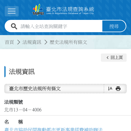
跳到主要內容
展開選單
全站查詢關鍵字欄位
搜尋
:::
:::
首頁
法規資訊
歷史法規所有條文
keyboard_arrow_left
回上頁
法規資訊
text_rotate_vertical
print
臺北市歷史法規所有條文
法規類號
北市13－04－4006
名 稱
臺北市協助民間推動都市更新事業經費補助辦法