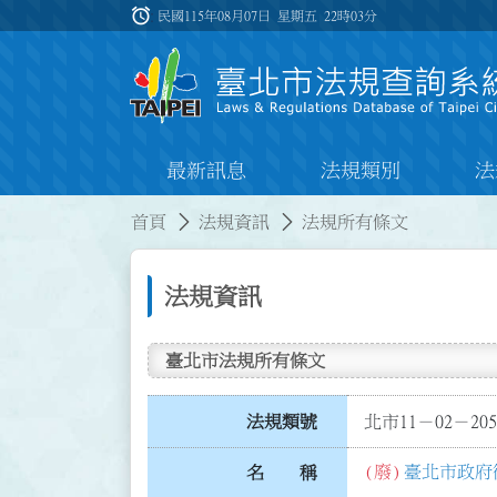
跳到主要內容
alarm
:::
民國115年08月07日 星期五
22時03分
最新訊息
法規類別
法
:::
:::
首頁
法規資訊
法規所有條文
法規資訊
臺北市法規所有條文
法規類號
北市11－02－205
(廢)
臺北市政府
名 稱