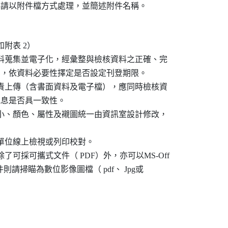
表 2）

資料蒐集並電子化，經彙整與檢核資料之正確、完

網頁作業，依資料必要性擇定是否設定刊登期限。

負責上傳（含書面資料及電子檔），應同時檢核資

項訊息是否具一致性。

大小、顏色、屬性及襯圖統一由資訊室設計修改，

供單位線上檢視或列印校對。

了可採可攜式文件（ PDF）外，亦可以MS-Off

本文件則請掃瞄為數位影像圖檔（ pdf、 Jpg或
