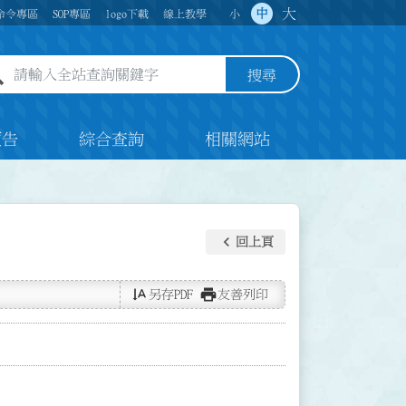
大
中
命令專區
SOP專區
logo下載
線上教學
小
全站查詢關鍵字欄位
搜尋
預告
綜合查詢
相關網站
keyboard_arrow_left
回上頁
text_rotate_vertical
print
另存PDF
友善列印