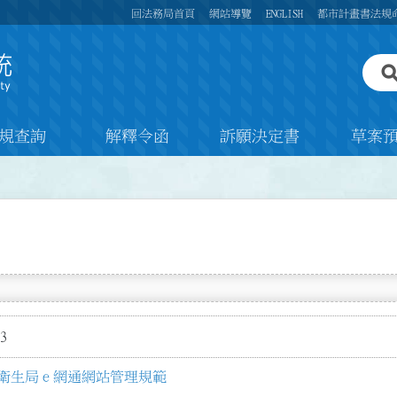
回法務局首頁
網站導覽
ENGLISH
都市計畫書法規
規查詢
解釋令函
訴願決定書
草案
3
衛生局ｅ網通網站管理規範