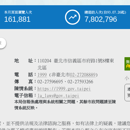
本月頁面瀏覽人次
總造訪人次
(自93.07.26起)
161,881
7,802,796
策
地 址
110204 臺北市信義區市府路1號8樓東
北區
電 話
1999
(非臺北市
02-27208889
)
小
傳 真
02-27596695、02-27593266
陳情系統
https://1999.gov.taipei
電子信箱
la_laws@gov.taipei
本局信箱係處理與系統相關之問題，其餘市政問題請至陳
情系統反映。
索，並不提供法規及法律諮詢之服務，如有法律上的疑義，建議