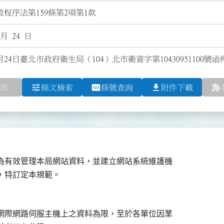
程序法第159條第2項第1款
 月 24 日
月24日臺北市政府衛生局（104）北市衛資字第10430951100號
tune
pin
file_download
extension
章節
條文檢索
條號查詢
附件下載
為有效管理本局網站資料，並建立網站系統維護機

網際網路伺服主機上之資料為限，至於各單位因業
