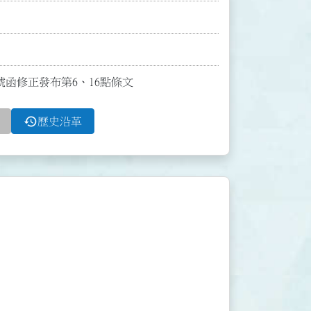
0號函修正發布第6、16點條文
history
歷史沿革