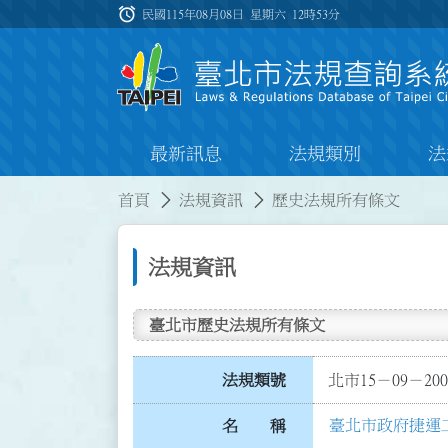
跳到主要內容
alarm
:::
民國115年08月08日 星期六
12時53分
最新訊息
法規類別
法
:::
:::
首頁
法規資訊
歷史法規所有條文
法規資訊
臺北市歷史法規所有條文
法規類號
北市15－09－200
臺北市政府捷運
名 稱