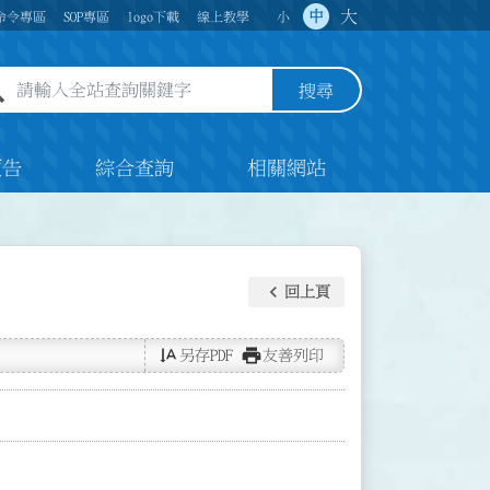
大
中
命令專區
SOP專區
logo下載
線上教學
小
全站查詢關鍵字欄位
搜尋
預告
綜合查詢
相關網站
keyboard_arrow_left
回上頁
text_rotate_vertical
print
另存PDF
友善列印