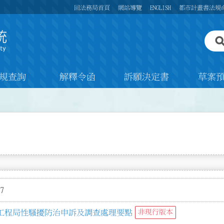
回法務局首頁
網站導覽
ENGLISH
都市計畫書法規
規查詢
解釋令函
訴願決定書
草案
7
工程局性騷擾防治申訴及調查處理要點
非現行版本