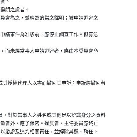
者。

有偏頗之虞者。

本委員會為之，並應為適當之釋明；被申請迴避之



就該申請事件為准駁前，應停止調查工作。但有急

迴避，而未經當事人申請迴避者，應由本委員會命

或其授權代理人以書面撤回其申訴；申訴經撤回者

員，對於當事人之姓名或其他足以辨識身分之資料

之考量者外，應予保密。違反者，主任委員應終止
