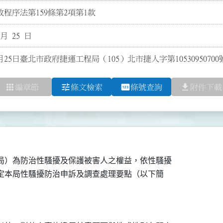
程序法第159條第2項第1款
 月 25 日
月25日臺北市政府捷運工程局（105）北市捷人字第1053095070
apps
tune
pin
file_download
編章節
條文檢索
條號查詢
附件下載
局）為防治性騷擾及保護被害人之權益，依性騷擾

訂定本局性騷擾防治申訴及調查處理要點（以下簡
