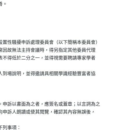
。

設置性騷擾申訴處理委員會（以下簡稱本委員會）

主席因故無法主持會議時，得另指定其他委員代理

代表不得低於二分之一，並得視需要聘請專家學者

係人到場說明，並得邀請具相關學識經驗豐富者協

。申訴以書面為之者，應簽名或蓋章；以言詞為之

經向申訴人朗讀或使其閱覽，確認其內容無誤後，

下列事項：
