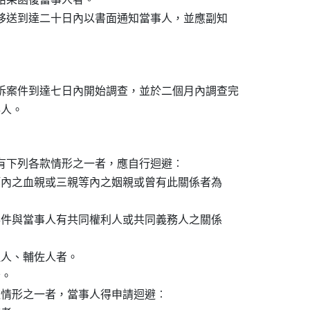
或移送到達二十日內以書面通知當事人，並應副知

訴案件到達七日內開始調查，並於二個月內調查完

有下列各款情形之一者，應自行迴避︰

親等內之血親或三親等內之姻親或曾有此關係者為

該事件與當事人有共同權利人或共同義務人之關係

理人、輔佐人者。

。

各款情形之一者，當事人得申請迴避︰
