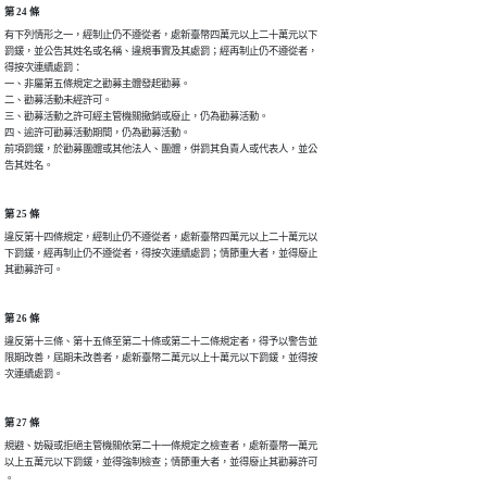
第 24 條
有下列情形之一，經制止仍不遵從者，處新臺幣四萬元以上二十萬元以下

罰鍰，並公告其姓名或名稱、違規事實及其處罰；經再制止仍不遵從者，

得按次連續處罰：

一、非屬第五條規定之勸募主體發起勸募。

二、勸募活動未經許可。

三、勸募活動之許可經主管機關撤銷或廢止，仍為勸募活動。

四、逾許可勸募活動期間，仍為勸募活動。

前項罰鍰，於勸募團體或其他法人、團體，併罰其負責人或代表人，並公

告其姓名。
第 25 條
違反第十四條規定，經制止仍不遵從者，處新臺幣四萬元以上二十萬元以

下罰鍰，經再制止仍不遵從者，得按次連續處罰；情節重大者，並得廢止

其勸募許可。
第 26 條
違反第十三條、第十五條至第二十條或第二十二條規定者，得予以警告並

限期改善，屆期未改善者，處新臺幣二萬元以上十萬元以下罰鍰，並得按

次連續處罰。
第 27 條
規避、妨礙或拒絕主管機關依第二十一條規定之檢查者，處新臺幣一萬元

以上五萬元以下罰鍰，並得強制檢查；情節重大者，並得廢止其勸募許可

。