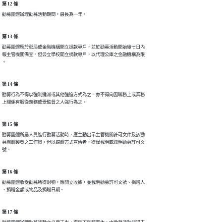
第 12 條
勸募團體辦理勸募活動期間，最長為一年。
第 13 條
勸募團體應於郵局或金融機構開立捐款專戶，並於勸募活動開始後七日內

報主管機關備查。但公立學校開立捐款專戶，以代理公庫之金融機構為限

。
第 14 條
勸募行為不得以強制攤派或其他強迫方式為之。亦不得向因職務上或業務

上關係有服從義務或受監督之人強行為之。
第 15 條
勸募團體所屬人員進行勸募活動時，應主動出示主管機關許可文件及該勸

募團體製發之工作證。但以媒體方式宣傳者，得僅載明或敘明勸募許可文

號。
第 16 條
勸募團體收受勸募所得財物，應開立收據，並載明勸募許可文號、捐贈人

、捐贈金額或物品及捐贈日期。
第 17 條