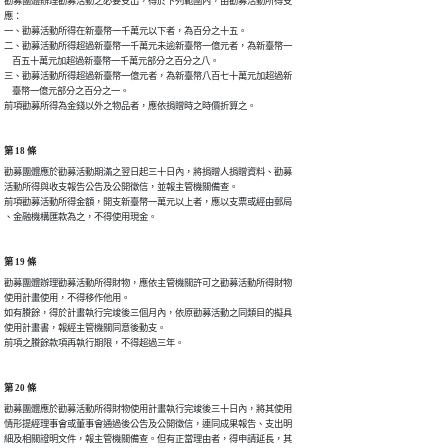
勸募團體辦理勸募活動之必要支出，得於下列範圍內，由勸募活動所得支

應：

一、勸募活動所得在新臺幣一千萬元以下者，為百分之十五。

二、勸募活動所得超過新臺幣一千萬元未逾新臺幣一億元者，為新臺幣一

    百五十萬元加超過新臺幣一千萬元部分之百分之八。

三、勸募活動所得超過新臺幣一億元者，為新臺幣八百七十萬元加超過新

    臺幣一億元部分之百分之一。

前項勸募所得為金錢以外之物品者，應依捐贈時之時價折算之。
第 18 條
勸募團體應於勸募活動期滿之翌日起三十日內，將捐贈人捐贈資料、勸募

活動所得與收支報告公告及公開徵信，並報主管機關備查。

前項勸募活動所得金額，開支新臺幣一萬元以上者，應以支票或經由郵局

、金融機構匯款為之，不得使用現金。
第 19 條
勸募團體辦理勸募活動所得財物，應依主管機關許可之勸募活動所得財物

使用計畫使用，不得移作他用。

如有賸餘，得於計畫執行完竣後三個月內，依原勸募活動之同類目的擬具

使用計畫書，報經主管機關同意後動支。

前項之賸餘款項再執行期限，不得超過三年。
第 20 條
勸募團體應於勸募活動所得財物使用計畫執行完竣後三十日內，將其使用

情形提經理事會或董事會通過後公告及公開徵信，連同成果報告、支出明

細及相關證明文件，報主管機關備查。但有正當理由者，得申請延長，其
