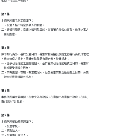
權益，特制定本條例。
第 2 條
本條例所用名詞定義如下：

一、公益：指不特定多數人的利益。

二、非營利團體：指非以營利為目的，從事第八條公益事業，依法立案之

    民間團體。
第 3 條
除下列行為外，基於公益目的，募集財物或接受捐贈之勸募行為及其管理

，依本條例之規定。但其他法律另有規定者，從其規定：

一、從事政治活動之團體或個人，基於募集政治活動經費之目的，募集財

    物或接受捐贈之行為。

二、宗教團體、寺廟、教堂或個人，基於募集宗教活動經費之目的，募集

    財物或接受捐贈之行為。
第 4 條
本條例所稱主管機關：在中央為內政部；在直轄市為直轄市政府；在縣 (

市) 為縣 (市) 政府。
第 5 條
本條例所稱勸募團體如下：

一、公立學校。

二、行政法人。

三、公益性社團法人。
