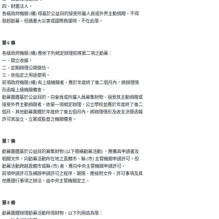
四、財團法人。

各級政府機關 (構) 得基於公益目的接受所屬人員或外界主動捐贈，不得

發起勸募。但遇重大災害或國際救援時，不在此限。
第 6 條
各級政府機關 (構) 應依下列規定辦理前條第二項之勸募：

一、開立收據。

二、定期辦理公開徵信。

三、依指定之用途使用。

前項政府機關 (構) 有上級機關者，應於年度終了後二個月內，將辦理情

形函報上級機關備查。

勸募團體基於公益目的，向會員或所屬人員募集財物、接受其主動捐贈或

接受外界主動捐贈者，依第一項規定辦理，公立學校並應於年度終了後二

個月、其他勸募團體於年度終了後五個月內，將辦理情形及收支決算函報

許可其設立、立案或監督之機關備查。
第 7 條
勸募團體基於公益目的募集財物 (以下簡稱勸募活動) ，應備具申請書及

相關文件，向勸募活動所在地之直轄市、縣 (市) 主管機關申請許可。但

勸募活動跨越直轄市或縣 (市) 者，應向中央主管機關申請許可。

前項申請許可及補辦申請許可之程序、期限、應檢附文件、許可事項及其

他應遵行事項之辦法，由中央主管機關定之。
第 8 條
勸募團體辦理勸募活動所得財物，以下列用途為限：
