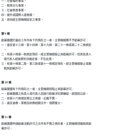
一、社會福利事業。

二、教育文化事業。

三、社會慈善事業。

四、援外或國際人道救援。

五、其他經主管機關認定之事業。
第 9 條
勸募團體於最近三年內有下列情形之一者，主管機關應不予勸募許可：

一、違反第十三條、第十四條、第十九條、第二十一條或第二十二條規定

    。

二、有第十條第一款規定情形，經主管機關廢止其勸募許可。但其負責人

    或代表人經無罪判決確定者，不在此限。

三、有第十條第二款、第三款或第十一條規定情形，經主管機關廢止或撤

    銷其勸募許可。
第 10 條
勸募團體有下列情形之一者，主管機關得廢止其勸募許可：

一、勸募團體之負責人或代表人因進行勸募涉犯罪嫌疑，經提起公訴。

二、依第十六條規定開立之收據，記載不實。

三、違反會務、業務及財務相關法令，情節重大。
第 11 條
勸募團體申請勸募活動許可之文件有不實之情形者，主管機關得撤銷其勸

募許可。