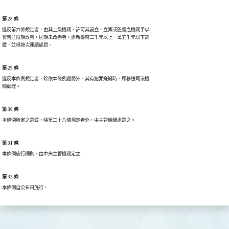
第 28 條
違反第六條規定者，由其上級機關、許可其設立、立案或監督之機關予以

警告並限期改善，屆期未改善者，處新臺幣三千元以上一萬五千元以下罰

鍰，並得按次連續處罰。
第 29 條
違反本條例規定者，除依本條例處罰外，其有犯罪嫌疑時，應移送司法機

關處理。
第 30 條
本條例所定之罰鍰，除第二十八條規定者外，由主管機關處罰之。
第 31 條
本條例施行細則，由中央主管機關定之。
第 32 條
本條例自公布日施行。