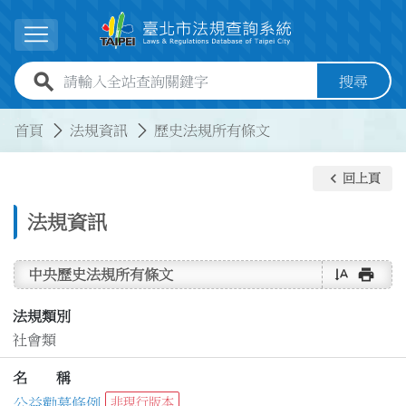
跳到主要內容
展開選單
全站查詢關鍵字欄位
搜尋
:::
:::
首頁
法規資訊
歷史法規所有條文
keyboard_arrow_left
回上頁
法規資訊
text_rotate_vertical
print
中央歷史法規所有條文
法規類別
社會類
名 稱
公益勸募條例
非現行版本