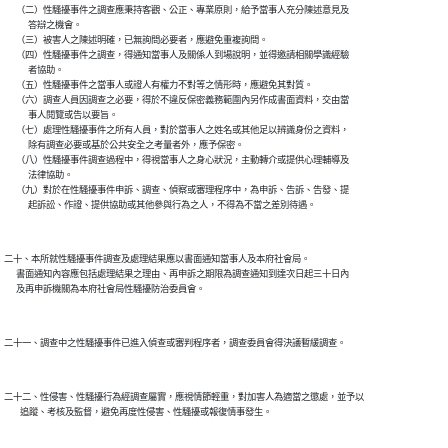
      （二）性騷擾事件之調查應秉持客觀、公正、專業原則，給予當事人充分陳述意見及

            答辯之機會。

      （三）被害人之陳述明確，已無詢問必要者，應避免重複詢問。

      （四）性騷擾事件之調查，得通知當事人及關係人到場說明，並得邀請相關學識經驗

            者協助。

      （五）性騷擾事件之當事人或證人有權力不對等之情形時，應避免其對質。

      （六）調查人員因調查之必要，得於不違反保密義務範圍內另作成書面資料，交由當

            事人閱覽或告以要旨。

      （七）處理性騷擾事件之所有人員，對於當事人之姓名或其他足以辨識身份之資料，

            除有調查必要或基於公共安全之考量者外，應予保密。

      （八）性騷擾事件調查過程中，得視當事人之身心狀況，主動轉介或提供心理輔導及

            法律協助。

      （九）對於在性騷擾事件申訴、調查、偵察或審理程序中，為申訴、告訴、告發、提

            起訴訟、作證、提供協助或其他參與行為之人，不得為不當之差別待遇。

二十、本所就性騷擾事件調查及處理結果應以書面通知當事人及本府社會局。

      書面通知內容應包括處理結果之理由、再申訴之期限為調查通知到達次日起三十日內

      及再申訴機關為本府社會局性騷擾防治委員會。

二十一、調查中之性騷擾事件已進入偵查或審判程序者，調查委員會得決議暫緩調查。

二十二、性侵害、性騷擾行為經調查屬實，應視情節輕重，對加害人為適當之懲處，並予以

        追蹤、考核及監督，避免再度性侵害、性騷擾或報復情事發生。
