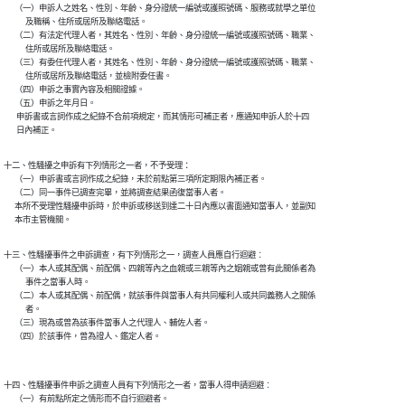
      （一）申訴人之姓名、性別、年齡、身分證統一編號或護照號碼、服務或就學之單位

            及職稱、住所或居所及聯絡電話。

      （二）有法定代理人者，其姓名、性別、年齡、身分證統一編號或護照號碼、職業、

            住所或居所及聯絡電話。

      （三）有委任代理人者，其姓名、性別、年齡、身分證統一編號或護照號碼、職業、

            住所或居所及聯絡電話，並檢附委任書。

      （四）申訴之事實內容及相關證據。

      （五）申訴之年月日。

       申訴書或言詞作成之紀錄不合前項規定，而其情形可補正者，應通知申訴人於十四

       日內補正。
十二、性騷擾之申訴有下列情形之一者，不予受理：

      （一）申訴書或言詞作成之紀錄，未於前點第三項所定期限內補正者。

      （二）同一事件已調查完畢，並將調查結果函復當事人者。

      本所不受理性騷擾申訴時，於申訴或移送到達二十日內應以書面通知當事人，並副知

      本市主管機關。
十三、性騷擾事件之申訴調查，有下列情形之一，調查人員應自行迴避︰

      （一）本人或其配偶、前配偶、四親等內之血親或三親等內之姻親或曾有此關係者為

            事件之當事人時。

      （二）本人或其配偶、前配偶，就該事件與當事人有共同權利人或共同義務人之關係

            者。

      （三）現為或曾為該事件當事人之代理人、輔佐人者。

      （四）於該事件，曾為證人、鑑定人者。

十四、性騷擾事件申訴之調查人員有下列情形之一者，當事人得申請迴避︰

      （一）有前點所定之情形而不自行迴避者。
