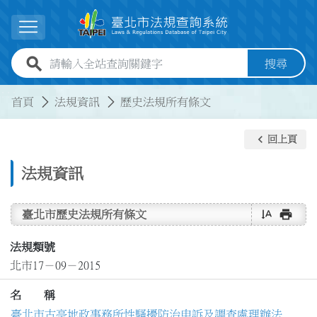
跳到主要內容
展開選單
全站查詢關鍵字欄位
搜尋
:::
:::
首頁
法規資訊
歷史法規所有條文
keyboard_arrow_left
回上頁
法規資訊
text_rotate_vertical
print
臺北市歷史法規所有條文
法規類號
北市17－09－2015
名 稱
臺北市古亭地政事務所性騷擾防治申訴及調查處理辦法