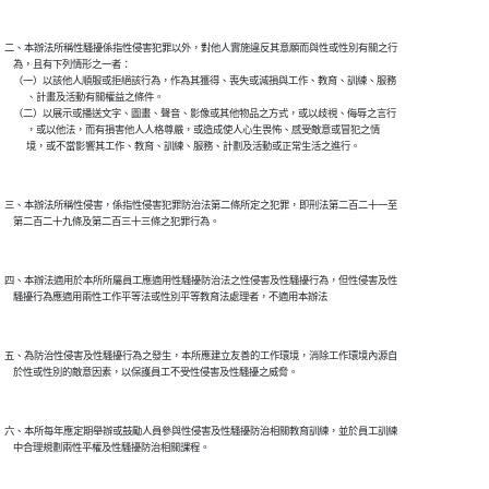
二、本辦法所稱性騷擾係指性侵害犯罪以外，對他人實施違反其意願而與性或性別有關之行

    為，且有下列情形之一者：

    （一）以該他人順服或拒絕該行為，作為其獲得、喪失或減損與工作、教育、訓練、服務

          、計畫及活動有關權益之條件。

    （二）以展示或播送文字、圖畫、聲音、影像或其他物品之方式，或以歧視、侮辱之言行

          ，或以他法，而有損害他人人格尊嚴，或造成使人心生畏怖、感受敵意或冒犯之情

          境，或不當影響其工作、教育、訓練、服務、計劃及活動或正常生活之進行。

三、本辦法所稱性侵害，係指性侵害犯罪防治法第二條所定之犯罪，即刑法第二百二十一至

    第二百二十九條及第二百三十三條之犯罪行為。

四、本辦法適用於本所所屬員工應適用性騷擾防治法之性侵害及性騷擾行為，但性侵害及性

    騷擾行為應適用兩性工作平等法或性別平等教育法處理者，不適用本辦法

五、為防治性侵害及性騷擾行為之發生，本所應建立友善的工作環境，消除工作環境內源自

    於性或性別的敵意因素，以保護員工不受性侵害及性騷擾之威脅。

六、本所每年應定期舉辦或鼓勵人員參與性侵害及性騷擾防治相關教育訓練，並於員工訓練

    中合理規劃兩性平權及性騷擾防治相關課程。
