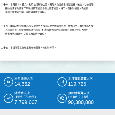
二十三、本所員工、首長，利用執行職務之便，對他人為性侵害或性騷擾，被害人若依性騷

        擾防治法第九條第二項後段請求回復名譽之適當處分，員工、首長對被害人為回復

        名譽之適當處分時，應提供適當之協助。

二十四、本辦法對於在本所接受服務之人員間發生之性騷擾事件，亦適用之。本所雖非加害

        人所屬單位，於接獲性騷擾申訴時，仍應採取適當之緊急處理，並應於七日內將申

        訴書及相關資料移送臺北市政府社會局。

二十五、本辦法奉主任核定發布後實施，修訂時亦同。

本月造訪人次
本月頁面瀏覽人次
:::
14,662
119,725
總造訪人次
頁面總瀏覽人次
(自93.07.26起)
(自105.7.15起)
7,799,067
90,380,880