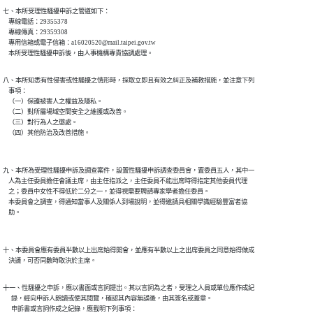
七、本所受理性騷擾申訴之管道如下：

    專線電話：29355378

    專線傳真：29359308

    專用信箱或電子信箱：a16020520@mail.taipei.gov.tw

    本所受理性騷擾申訴後，由人事機構專責協調處理。
八、本所知悉有性侵害或性騷擾之情形時，採取立即且有效之糾正及補救措施，並注意下列

    事項：

    （一）保護被害人之權益及隱私。

    （二）對所屬場域空間安全之維護或改善。

    （三）對行為人之懲處。

    （四）其他防治及改善措施。

九、本所為受理性騷擾申訴及調查案件，設置性騷擾申訴調查委員會，置委員五人，其中一

    人為主任委員擔任會議主席，由主任指派之，主任委員不能出席時得指定其他委員代理

    之；委員中女性不得低於二分之一，並得視需要聘請專家學者擔任委員。

    本委員會之調查，得通知當事人及關係人到場說明，並得邀請具相關學識經驗豐富者協

    助。

十、本委員會應有委員半數以上出席始得開會，並應有半數以上之出席委員之同意始得做成

    決議，可否同數時取決於主席。
十一、性騷擾之申訴，應以書面或言詞提出。其以言詞為之者，受理之人員或單位應作成紀

      錄，經向申訴人朗讀或使其閱覽，確認其內容無誤後，由其簽名或蓋章。

      申訴書或言詞作成之紀錄，應載明下列事項：
