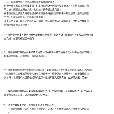
      （二）有具體事實，足認其執行調查有偏頗之虞者。

      前項申請，應舉其原因及事實，向本所性騷擾申訴調查委員會為之，並應為適當之釋

      明；被申請迴避之調查人員，對於該申請得提出意見書。

      被申請迴避之調查人員在性騷擾申訴調查委員會就該申請事件為准駁前，應停止調查

      工作。但有急迫情形，仍應為必要處置。

      調查人員有第一項所定情形不自行迴避，而未經當事人申請迴避者，應由該性騷擾申

      訴調查委員會命其迴避。
十五、性騷擾申訴事件應自接獲申訴或移送申訴案件到達七日內開始調查，並於二個月內調

      查完成，必要時得延長一個月。

十六、性騷擾申訴調查委員會作成決議前，得由申訴人或其授權代理人以書面撤回其申訴；

      申訴經撤回者，不得就同一事由再為申訴。

十七、本所處理性騷擾申訴事件之所有人員，對於當事人之姓名或其他足以辨識身分之資料

      ，除有調查之必要或基於公共安全之考量者外，應予保密。違反者，主任委員應終止

      其參與，本所得視其情節依相關規定予以懲處及追究相關責任，並解除其選、聘任。

十八、性騷擾申訴調查委員會應有委員半數以上出席始得開會，並應有半數以上出席委員之

      同意始得作成決議，可否同數時取決於主席。
十九、調查性騷擾事件時，應依照下列調查原則為之：

      （一）性騷擾事件之調查，應以不公開之方式為之，並保護當事人之隱私及人格法益

            。
