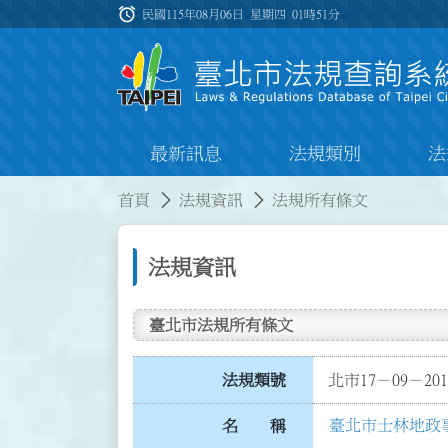
跳到主要內容
alarm
:::
民國115年08月06日 星期四
01時51分
最新訊息
法規類別
法
:::
:::
首頁
法規資訊
法規所有條文
法規資訊
臺北市法規所有條文
法規類號
北市17－09－201
臺北市士林地政
名 稱