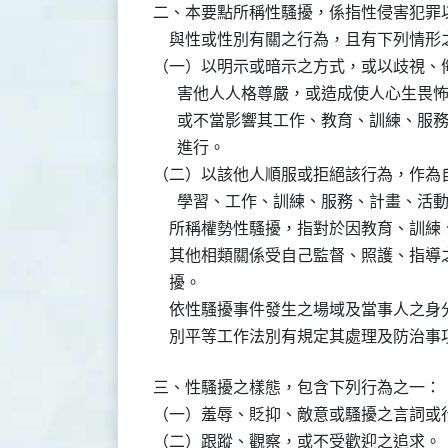
二、本要點所稱性騷擾，係指性侵害犯罪以
    與性或性別有關之行為，且有下列情形
（一）以明示或暗示之方式，或以歧視、侮
      害他人人格尊嚴，或造成使人心生
      或不當影響其工作、教育、訓練、
      進行。

（二）以該他人順服或拒絕該行為，作為自
      學習、工作、訓練、服務、計畫、活
    所稱權勢性騷擾，指對於因教育、訓
    其他相類關係受自己監督、照護、指
    擾。

    依性騷擾事件發生之場域及當事人之
    別平等工作法別有規定其處理及防治
三、性騷擾之樣態，包含下列行為之一：

（一）羞辱、貶抑、敵意或騷擾之言詞或行
（二）跟蹤、觀察，或不受歡迎之追求。
