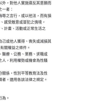
外，對他人實施違反其意願而

之一者：

辱之言行，或以他法，而有損

畏怖、感受敵意或冒犯之情境，

服務、計畫、活動或正常生活之

己或他人獲得、喪失或減損其

動有關權益之條件。

練、醫療、公務、業務、求職或

導之人，利用權勢或機會為性騷

身分關係，性別平等教育法及性

事項者，適用各該法律之規定。
為。
