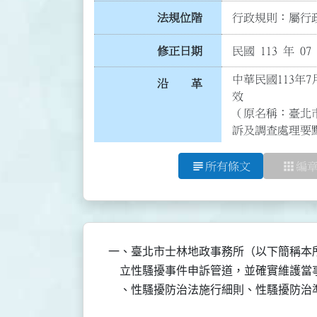
法規位階
行政規則：屬行政
修正日期
民國 113 年 07
中華民國113年7
沿 革
效

（原名稱：臺北
訴及調查處理要
subject
apps
所有條文
編
一、臺北市士林地政事務所（以下簡稱本所
    立性騷擾事件申訴管道，並確實維護
    、性騷擾防治法施行細則、性騷擾防