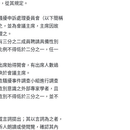
限者，從其規定。
擾申訴處理委員會（以下簡稱

定之，並為會議主席，主席因故

理之。

應有三分之二成員聘請具備性別

員比例不得低於二分之一，任一

之出席始得開會，有出席人數過

決於會議主席。

成性騷擾事件調查小組進行調查

備性別意識之外部專家學者，且

一性別不得低於三分之一，並不

言詞提出；其以言詞為之者，

申訴人朗讀或使閱覽，確認其內
