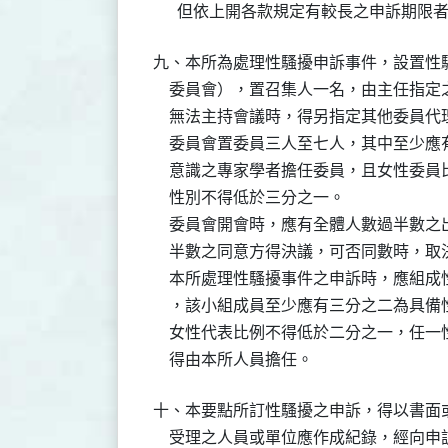
      但依上開各款規定有較長之申訴期
九、本所為處理性騷擾申訴事件，設置性騷
    委員會），置召集人一名，由主任指
    無法主持會議時，得另指定其他委員代
    委員會置委員三人至七人，其中至少
    意識之專家學者擔任委員，且女性委
    性別不得低於三分之一。

    委員會開會時，應有全體人數過半數
    半數之同意方得決議，可否同數時，取
    本所處理性騷擾事件之申訴時，應組
    ，該小組成員至少應有三分之二為具
    女性代表比例不得低於二分之一，任
    得由本所人員擔任。
十、本要點所訂性騷擾之申訴，得以書面或
    受理之人員或單位應作成紀錄，經向