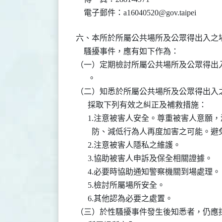
    電子郵件：a16040520@gov.taipei
六、本所於所屬公共場所及公眾得出入之場
    騷擾事件，應有如下作為：

（一）定期檢討所屬公共場所及公眾得出入
      。

（二）知悉於所屬公共場所及公眾得出入之
      採取下列有效之糾正及補救措施：

      1.注意被害人安全。尊重被害人意
        防、減低行為人再度加害之可能。避
      2.注意被害人隱私之維護。

      3.協助被害人申訴及保全相關證據。

      4.必要時協助通知警察機關到場處理。

      5.檢討所屬場所安全。

      6.其他認為必要之處置。

（三）於性騷擾事件發生後知悉者，仍應採