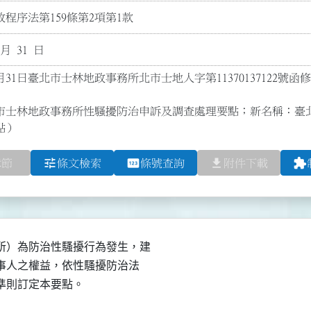
程序法第159條第2項第1款
 月 31 日
月31日臺北市士林地政事務所北市士地人字第11370137122號函
市士林地政事務所性騷擾防治申訴及調查處理要點；新名稱：臺
點）
tune
pin
file_download
extension
章節
條文檢索
條號查詢
附件下載
）為防治性騷擾行為發生，建

當事人之權益，依性騷擾防治法

治準則訂定本要點。