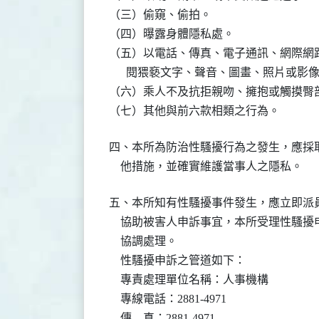
（三）偷窺、偷拍。

（四）曝露身體隱私處。

（五）以電話、傳真、電子通訊、網際網路
      閱猥褻文字、聲音、圖畫、照片或影像
（六）乘人不及抗拒親吻、擁抱或觸摸臀部
（七）其他與前六款相類之行為。
四、本所為防治性騷擾行為之發生，應採取
    他措施，並確實維護當事人之隱私。
五、本所知有性騷擾事件發生，應立即派員
    協助被害人申訴事宜，本所受理性騷
    協調處理。

    性騷擾申訴之管道如下：

    專責處理單位名稱：人事機構

    專線電話：2881-4971

    傳    真：2881-4971
