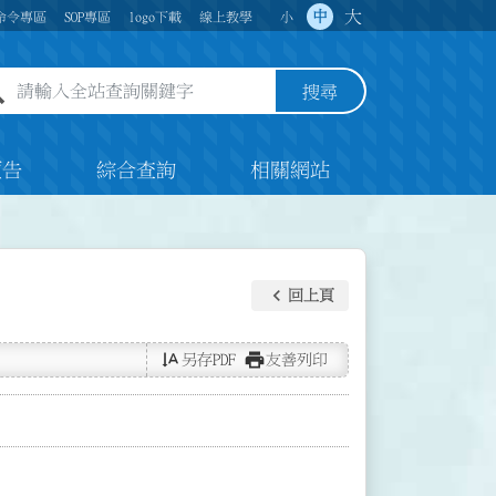
大
中
命令專區
SOP專區
logo下載
線上教學
小
全站查詢關鍵字欄位
搜尋
預告
綜合查詢
相關網站
keyboard_arrow_left
回上頁
text_rotate_vertical
print
另存PDF
友善列印