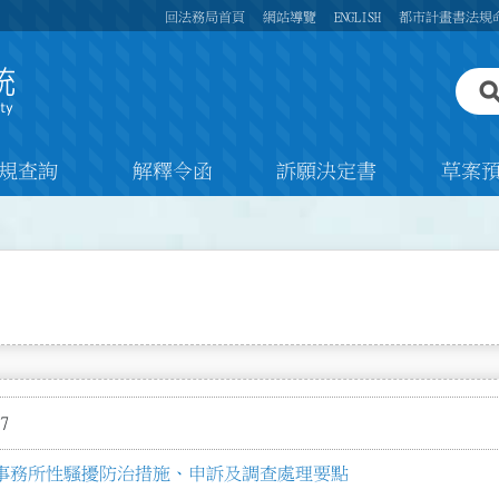
回法務局首頁
網站導覽
ENGLISH
都市計畫書法規
規查詢
解釋令函
訴願決定書
草案
7
事務所性騷擾防治措施、申訴及調查處理要點