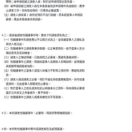
        釋明；被申請迴避之調查人員，對於該申請得提出意見書。

  （四）被申請迴避之調查人員在本委員會就該申請事件為准駁前，應停

        止調查工作。但有急迫情形，仍應為必要處置。

  （五）調查人員有第 1  款所定情形不自行迴避，而未經當事人申請迴

        避者，應由本委員會命其迴避。
十二、委員會調查性騷擾事件時，應依下列調查原則為之：

  （一）性騷擾事件的調查應以不公開方式為之，並保護當事人之隱私及

        其他人格法益。

  （二）性騷擾事件之調查應秉持客觀、公正專業原則，給予當事人充分

        陳述意見及答辯機會。

  （三）被害人之陳述明確，已無詢問之必要者，應避免重複詢問。

  （四）性騷擾事件之調查，得通知當事人及關係人到場說明，並得邀請

        具相關學識經驗者協助。

  （五）性騷擾事件之當事人或證人有權力不對等之情形時，應避免其對

        質。

  （六）調查人員因調查之必要，得於不違反保密義務範圍內，另作成書

        面資料，交由當事人閱覽或告以要旨。

  （七）對於當事人之姓名或其他足以辨識身分之資料，除有調查必要或

        基於公共安全之考量者外，應予保密。

  （八）性騷擾事件之調查人員應具備性別平等意識。
十三、本所調查性騷擾事件，必要時，得請求警察機關協助。
十四、本所對性騷擾事件應作成調查報告及處理建議。
