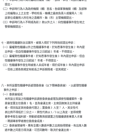
（一）申訴時行為人有所屬政府機關（構）、部隊、學校：向該所屬單位

      提出。

（二）申訴時行為人為政府機關（構）首長、各級軍事機關（構）及部隊

      上校編階以上之主官、學校校長、機構之最高負責人或僱用人：向

      該單位或僱用人所在地之直轄市、縣（市）主管機關提出。

（三）申訴時行為人不明或為前 2  款以外之人：向性騷擾事件發生地之

      警察機關提出。
七、適用性騷擾防治法案件，被害人得於下列時效前提出申訴：

（一）屬權勢性騷擾以外之性騷擾事件者，於知悉事件發生後 2  年內提

      出申訴。但自性騷擾事件發生之日起逾 5  年者，不得提出。

（二）屬權勢性騷擾事件者，於知悉事件發生後 3  年內提出申訴。但自

      性騷擾事件發生之日起逾 7  年者，不得提出。

（三）性騷擾事件發生時被害人未成年者，得於成年後 3  年內提出申訴

      。但依上開各款規定有較長之申訴期限者，從其規定。
八、本所設置性騷擾申訴處理委員會（以下簡稱委員會），以處理性騷擾

    事件之申訴：

（一）委員會組成

      本所設立常設之性騷擾申訴調查委員會處理及調查性騷擾案件，委

      員會並置主任委員 1  名，並為會議主席，主席因故無法主持會議

      者，得另指定其他委員代理之；置委員 3  人至 7  人，其女性代

      表比例不得低於二分之一，男性代表以 1／3 以上為宜，並得視需

      要參考衛生福利部、勞動部或教育部建置之性騷擾調查專業人才庫

      ，聘請專家學者擔任委員會成員。

（二）委員會開會時，應有全體人數過半數之出席始得開會，有出席人數

      過半數之同意方得決議，可否同數時，取決於會議主席。
