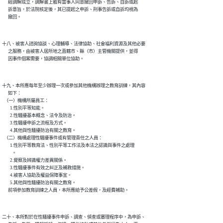
      經調解成立，調解書上載有當事人同意撤回申訴、告訴、自訴或起

      訴意旨，於法院核定後，其已提起之申訴、刑事告訴或自訴均視為

      撤回。
十八、被害人諮詢協談、心理輔導、法律協助、社會福利資源及其他必要

      之服務，由被害人居所地之直轄市、縣（市）主管機關提供，並得

      因事件個案需要，協調相關單位協助。
十九、本所應每年至少辦理一次或參加其他機構辦理之教育訓練，其內容

      如下：

  （一）機構所屬員工：

        1.性別平等知能。

        2.性騷擾基本概念、法令及防治。

        3.性騷擾申訴之流程及方式。

        4.其他與性騷擾防治有關之教育。

  （二）機構處理性騷擾事件或有管理責任之人員：

        1.性別平等教育法、性別平等工作法及本法之認識與事件之處理

          。

        2.覺察及辨識權力差異關係。

        3.性騷擾事件有效之糾正及補救措施。

        4.被害人協助及權益保障事宜。

        5.其他與性騷擾防治有關之教育。

      前項參加教育訓練之人員，本所應給予公差假，及經費補助。
二十、本所對於在性騷擾事件申訴、調查、偵查或審理程序中，為申訴、
