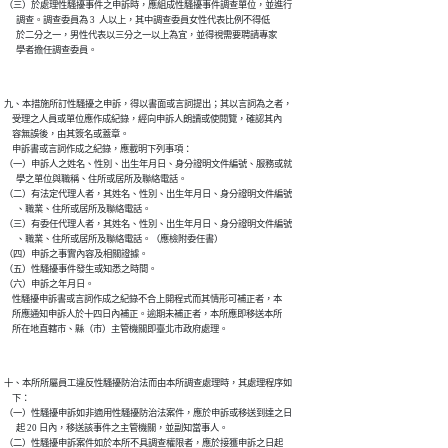
（三）於處理性騷擾事件之申訴時，應組成性騷擾事件調查單位，並進行

      調查。調查委員為 3  人以上，其中調查委員女性代表比例不得低

      於二分之一，男性代表以三分之一以上為宜，並得視需要聘請專家

      學者擔任調查委員。
九、本措施所訂性騷擾之申訴，得以書面或言詞提出；其以言詞為之者，

    受理之人員或單位應作成紀錄，經向申訴人朗讀或使閱覽，確認其內

    容無誤後，由其簽名或蓋章。

    申訴書或言詞作成之紀錄，應載明下列事項：

（一）申訴人之姓名、性別、出生年月日、身分證明文件編號、服務或就

      學之單位與職稱、住所或居所及聯絡電話。

（二）有法定代理人者，其姓名、性別、出生年月日、身分證明文件編號

      、職業、住所或居所及聯絡電話。

（三）有委任代理人者，其姓名、性別、出生年月日、身分證明文件編號

      、職業、住所或居所及聯絡電話。（應檢附委任書）

（四）申訴之事實內容及相關證據。

（五）性騷擾事件發生或知悉之時間。

（六）申訴之年月日。

    性騷擾申訴書或言詞作成之紀錄不合上開程式而其情形可補正者，本

    所應通知申訴人於十四日內補正。逾期未補正者，本所應即移送本所

    所在地直轄市、縣（市）主管機關即臺北市政府處理。
十、本所所屬員工違反性騷擾防治法而由本所調查處理時，其處理程序如

    下：

（一）性騷擾申訴如非適用性騷擾防治法案件，應於申訴或移送到達之日

      起 20 日內，移送該事件之主管機關，並副知當事人。

（二）性騷擾申訴案件如於本所不具調查權限者，應於接獲申訴之日起
