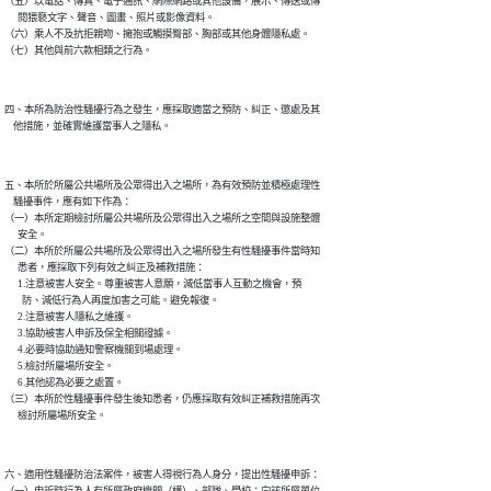
（五）以電話、傳真、電子通訊、網際網路或其他設備，展示、傳送或傳

      閱猥褻文字、聲音、圖畫、照片或影像資料。

（六）乘人不及抗拒親吻、擁抱或觸摸臀部、胸部或其他身體隱私處。

（七）其他與前六款相類之行為。
四、本所為防治性騷擾行為之發生，應採取適當之預防、糾正、懲處及其

    他措施，並確實維護當事人之隱私。
五、本所於所屬公共場所及公眾得出入之場所，為有效預防並積極處理性

    騷擾事件，應有如下作為：

（一）本所定期檢討所屬公共場所及公眾得出入之場所之空間與設施整體

      安全。

（二）本所於所屬公共場所及公眾得出入之場所發生有性騷擾事件當時知

      悉者，應採取下列有效之糾正及補救措施：

      1.注意被害人安全。尊重被害人意願，減低當事人互動之機會，預

        防、減低行為人再度加害之可能。避免報復。

      2.注意被害人隱私之維護。

      3.協助被害人申訴及保全相關證據。

      4.必要時協助通知警察機關到場處理。

      5.檢討所屬場所安全。

      6.其他認為必要之處置。

（三）本所於性騷擾事件發生後知悉者，仍應採取有效糾正補救措施再次

      檢討所屬場所安全。
六、適用性騷擾防治法案件，被害人得視行為人身分，提出性騷擾申訴：
