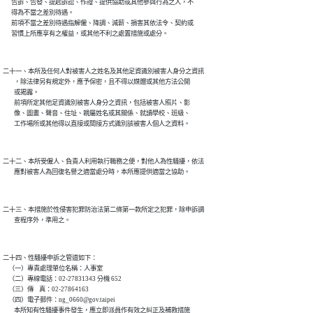
      告訴、告發、提起訴訟、作證、提供協助或其他參與行為之人，不

      得為不當之差別待遇。

      前項不當之差別待遇指解僱、降調、減薪、損害其依法令、契約或

      習慣上所應享有之權益，或其他不利之處置措施或處分。
二十一、本所及任何人對被害人之姓名及其他足資識別被害人身分之資訊

        ，除法律另有規定外，應予保密，且不得以媒體或其他方法公開

        或揭露。

        前項所定其他足資識別被害人身分之資訊，包括被害人照片、影

        像、圖畫、聲音、住址、親屬姓名或其關係、就讀學校、班級、

        工作場所或其他得以直接或間接方式識別該被害人個人之資料。
二十二、本所受僱人、負責人利用執行職務之便，對他人為性騷擾，依法

        應對被害人為回復名譽之適當處分時，本所應提供適當之協助。
二十三、本措施於性侵害犯罪防治法第二條第一款所定之犯罪，除申訴調

        查程序外，準用之。
二十四、性騷擾申訴之管道如下：

    （一）專責處理單位名稱：人事室

    （二）專線電話：02-27831343 分機 652

    （三）傳    真：02-27864163

    （四）電子郵件：ng_0660@gov.taipei

        本所知有性騷擾事件發生，應立即派員作有效之糾正及補救措施
