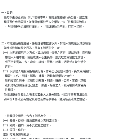
一、目的：

    臺北市南港區公所（以下簡稱本所）為防治性騷擾行為發生，建立性

    騷擾事件申訴管道，並確實維護當事人之權益，依「性騷擾防治法」

    、「性騷擾防治法施行細則」、「性騷擾防治準則」訂定本措施。
二、本措施所稱性騷擾，係指性侵害犯罪以外，對他人實施違反其意願而

    與性或性別有關之行為，且有下列情形之一者：

（一）以明示或暗示之方式，或以歧視、侮辱之言行，或以他法，而有損

      害他人人格尊嚴，或造成使人心生畏怖、感受敵意或冒犯之情境，

      或不當影響其工作、教育、訓練、服務、計畫、活動或正常生活之

      進行。

（二）以該他人順服或拒絕該行為，作為自己或他人獲得、喪失或減損其

      學習、工作、訓練、服務、計畫、活動有關權益之條件。

      所稱權勢性騷擾，指對於因教育、訓練、醫療、公務、業務、求職

      或其他相類關係受自己監督、照護、指導之人，利用權勢或機會為

      性騷擾。

    依性騷擾事件發生之場域及當事人之身分關係，性別平等教育法及性

    別平等工作法別有規定其處理及防治事項者，適用各該法律之規定。
三、性騷擾之樣態，包含下列行為之一：

（一）羞辱、貶抑、敵意或騷擾之言詞或行為。

（二）跟蹤、觀察，或不受歡迎之追求。

（三）偷窺、偷拍。

（四）曝露身體隱私處。
