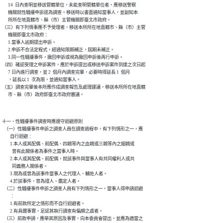
      14  日內查明並移送管轄單位，未能查明管轄單位者，應移送警察

      機關就性騷擾申訴逕為調查。移送時以書面通知當事人，並副知本

      所所在地直轄市、縣（市）主管機關即臺北市政府。

（三）有下列情事應不予受理者，移送本所所在地直轄市、縣（市）主管

      機關即臺北市政府：

      1.當事人逾期提出申訴。

      2.申訴不合法定程式，經通知限期補正，屆期未補正。

      3.同一性騷擾事件，撤回申訴或視為撤回申訴後再行申訴。

（四）確認受理之申訴案件，應於申訴提出或移送申訴案件到達之次日起

      7 日內進行調查，並 2  個月內調查完畢，必要時得延長 1  個月

      ，延長以 1  次為限，並通知當事人。

（五）調查完畢後本所應作成調查報告及處理建議，移送本所所在地直轄

      市、縣（市）政府即臺北市政府審議。
十一、性騷擾事件調查時應遵守迴避原則

  （一）性騷擾事件申訴之調查人員在調查過程中，有下列情形之一，應

        自行迴避︰

        1.本人或其配偶、前配偶、四親等內之血親或三親等內之姻親或

          曾有此關係者為事件之當事人時。

        2.本人或其配偶、前配偶，就該事件與當事人有共同權利人或共

          同義務人關係者。

        3.現為或曾為該事件當事人之代理人、輔佐人者。

        4.於該事件，曾為證人、鑑定人者。

  （二）性騷擾事件申訴之調查人員有下列情形之一，當事人得申請迴避

        ︰

        1.有前款所定之情形而不自行迴避者。

        2.有具體事實，足認其執行調查有偏頗之虞者。

  （三）前款申請，應舉其原因及事實，向本委員會提出，並應為適當之
