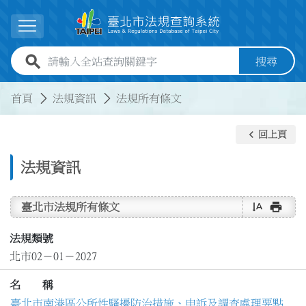
跳到主要內容
展開選單
全站查詢關鍵字欄位
搜尋
:::
:::
首頁
法規資訊
法規所有條文
keyboard_arrow_left
回上頁
法規資訊
text_rotate_vertical
print
臺北市法規所有條文
法規類號
北市02－01－2027
名 稱
臺北市南港區公所性騷擾防治措施、申訴及調查處理要點