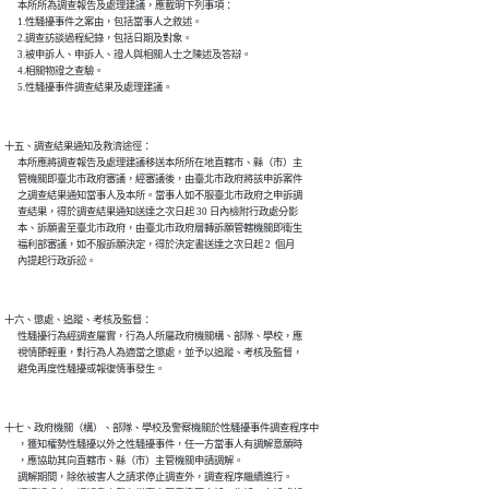
      本所所為調查報告及處理建議，應載明下列事項：

      1.性騷擾事件之案由，包括當事人之敘述。

      2.調查訪談過程紀錄，包括日期及對象。

      3.被申訴人、申訴人、證人與相關人士之陳述及答辯。

      4.相關物證之查驗。

      5.性騷擾事件調查結果及處理建議。
十五、調查結果通知及救濟途徑：

      本所應將調查報告及處理建議移送本所所在地直轄市、縣（市）主

      管機關即臺北市政府審議，經審議後，由臺北市政府將該申訴案件

      之調查結果通知當事人及本所。當事人如不服臺北市政府之申訴調

      查結果，得於調查結果通知送達之次日起 30 日內檢附行政處分影

      本、訴願書至臺北市政府，由臺北市政府層轉訴願管轄機關即衛生

      福利部審議，如不服訴願決定，得於決定書送達之次日起 2  個月

      內提起行政訴訟。
十六、懲處、追蹤、考核及監督：

      性騷擾行為經調查屬實，行為人所屬政府機關構、部隊、學校，應

      視情節輕重，對行為人為適當之懲處，並予以追蹤、考核及監督，

      避免再度性騷擾或報復情事發生。
十七、政府機關（構）、部隊、學校及警察機關於性騷擾事件調查程序中

      ，獲知權勢性騷擾以外之性騷擾事件，任一方當事人有調解意願時

      ，應協助其向直轄市、縣（市）主管機關申請調解。

      調解期間，除依被害人之請求停止調查外，調查程序繼續進行。
