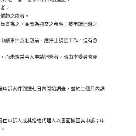
者。

有偏頗之虞者。

本委員會為之，並應為適當之釋明；被申請迴避之



就該申請事件為准駁前，應停止調查工作。但有急

迴避，而未經當事人申請迴避者，應由本委員會命

送申訴案件到達七日內開始調查，並於二個月內調

得由申訴人或其授權代理人以書面撤回其申訴；申
