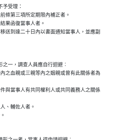
予受理：

未於前條第三項所定期限內補正者。

查結果函復當事人者。

訴或移送到達二十日內以書面通知當事人，並應副

之一，調查人員應自行迴避︰

親等內之血親或三親等內之姻親或曾有此關係者為

該事件與當事人有共同權利人或共同義務人之關係

理人、輔佐人者。

情形之一者，當事人得申請迴避︰
