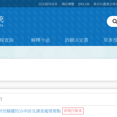
回法務局首頁
網站導覽
ENGLISH
都市計畫書法規
規查詢
解釋令函
訴願決定書
草案
7
所性騷擾防治申訴及調查處理要點
非現行版本