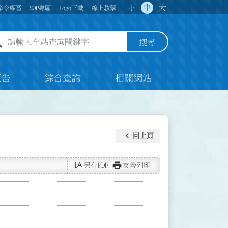
大
中
命令專區
SOP專區
logo下載
線上教學
小
全站查詢關鍵字欄位
搜尋
預告
綜合查詢
相關網站
keyboard_arrow_left
回上頁
text_rotate_vertical
print
另存PDF
友善列印