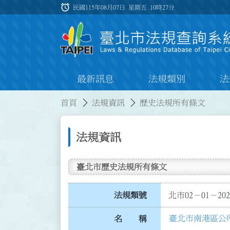
跳到主要內容
alarm
:::
民國115年08月07日 星期五
10時27分
最新訊息
法規類別
法
:::
:::
首頁
法規資訊
歷史法規所有條文
法規資訊
臺北市歷史法規所有條文
法規類號
北市02－01－202
臺北市南港區公
名 稱