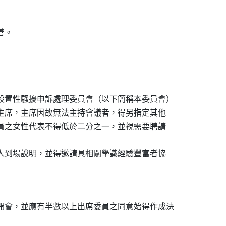
。

設置性騷擾申訴處理委員會（以下簡稱本委員會）

議主席，主席因故無法主持會議者，得另指定其他

成員之女性代表不得低於二分之一，並視需要聘請

係人到場說明，並得邀請具相關學識經驗豐富者協

開會，並應有半數以上出席委員之同意始得作成決
