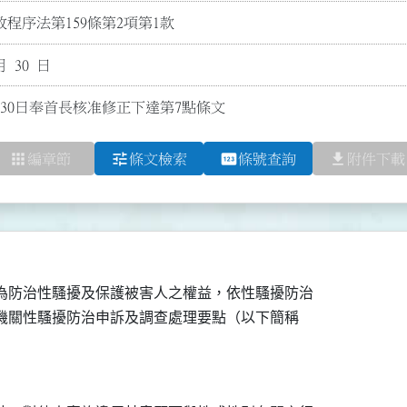
程序法第159條第2項第1款
月 30 日
月30日奉首長核准修正下達第7點條文
apps
tune
pin
file_download
編章節
條文檢索
條號查詢
附件下載
為防治性騷擾及保護被害人之權益，依性騷擾防治

本機關性騷擾防治申訴及調查處理要點（以下簡稱
