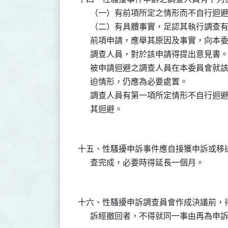
      （一）有前項所定之情形而不自行迴避
      （二）有具體事實，足認其執行調查
      前項申請，應舉其原因及事實，向
      調查人員，對於該申請得提出意見書。
      被申請迴避之調查人員在本委員會
      迫情形，仍應為必要處置。

      調查人員有第一項所定情形不自行
十五、性騷擾申訴事件應自接獲申訴或移
十六、性騷擾申訴調查員會作成決議前，