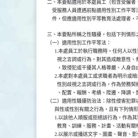
二、本要點適用於本處員工（包含受僱者、
    受服務人員遭遇前點適用性別工作平
    件，但應適用性別平等教育法處理者
三、本要點所稱之性騷擾，包括下列情形之
（一）適用性別工作平等法：

      1.本處員工於執行職務時，任何人
        視之言詞或行為，對其造成敵意
        ，致侵犯或干擾其人格尊嚴、人身
      2.本處對本處員工或求職者為明示
        性別歧視之言詞或行為，作為勞
        、配置、報酬、考績、陞遷、降調
（二）適用性騷擾防治法：除性侵害犯罪以
      與性或性別有關之行為，且有下列情
      1.以該他人順服或拒絕該行為，作
        教育、訓練、服務、計畫、活動有
      2.以展示或播送文字、圖畫、聲音