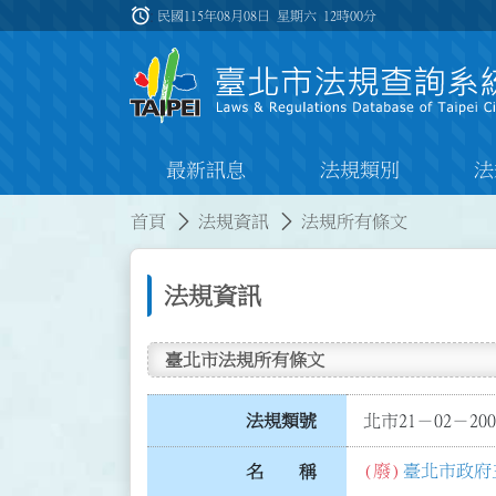
跳到主要內容
alarm
:::
民國115年08月08日 星期六
12時00分
最新訊息
法規類別
法
:::
:::
首頁
法規資訊
法規所有條文
法規資訊
臺北市法規所有條文
法規類號
北市21－02－200
(廢)
臺北市政府
名 稱