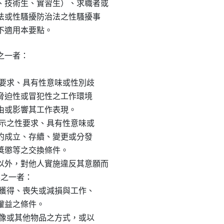
技術生、實習生）、求職者或

等法或性騷擾防治法之性騷擾事

，不適用本要點。
一者：

以性要求、具有性意味或性別歧

性、脅迫性或冒犯性之工作環境

自由或影響其工作表現。

或暗示之性要求、具有性意味或

務契約成立、存續、變更或分發

、獎懲等之交換條件。

外，對他人實施違反其意願而

形之一者：

為其獲得、喪失或減損與工作、

關權益之條件。

、影像或其他物品之方式，或以
