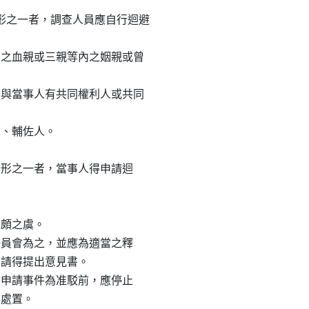
之一者，調查人員應自行迴避

內之血親或三親等內之姻親或曾

件與當事人有共同權利人或共同

、輔佐人。

列情形之一者，當事人得申請迴



頗之虞。

本委員會為之，並應為適當之釋

申請得提出意見書。

就該申請事件為准駁前，應停止

處置。
