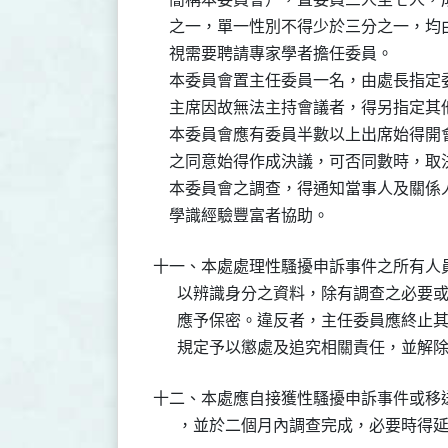
    之一，單一性別不得少於三分之一，
    視需要聘請專家學者擔任委員。

    本委員會置主任委員一名，由處長指
    主席因故無法主持會議者，得另指定其
    本委員會應有委員半數以上出席始得
    之同意始得作成決議，可否同數時，取
    本委員會之調查，得通知當事人及關
    學識經驗豐富者協助。
十一、本處處理性騷擾申訴事件之所有人員
      以辨識身分之資料，除有調查之必
      應予保密。違反者，主任委員應終
      規定予以懲處及追究相關責任，並
十二、本處應自接獲性騷擾申訴事件或移送
      ，並於二個月內調查完成，必要時