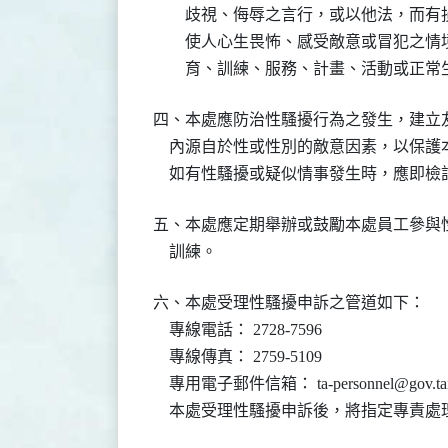
        歧視、侮辱之言行，或以他法，
        使人心生畏怖、感受敵意或冒犯
        育、訓練、服務、計畫、活動或正
四、本處應防治性騷擾行為之發生，建立友
    內源自於性或性別的敵意因素，以保
    如有性騷擾或疑似情事發生時，應即
五、本處應定期舉辦或鼓勵本處員工參與性
    訓練。
六、本處受理性騷擾申訴之管道如下：

    專線電話： 2728-7596

    專線傳真： 2759-5109

    專用電子郵件信箱： ta-personnel@gov.taip
    本處受理性騷擾申訴後，將指定專責