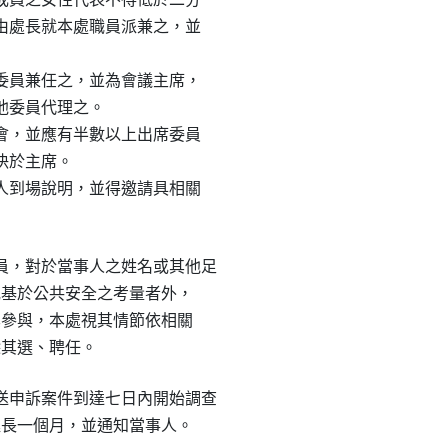
均由處長就本處職員派兼之，並

定委員兼任之，並為會議主席，

他委員代理之。

開會，並應有半數以上出席委員

決於主席。

係人到場說明，並得邀請具相關

，對於當事人之姓名或其他足

要或基於公共安全之考量者外，

止其參與，本處視其情節依相關

解除其選、聘任。
申訴案件到達七日內開始調查

得延長一個月，並通知當事人。