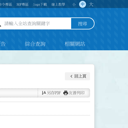
大
中
命令專區
SOP專區
logo下載
線上教學
小
全站查詢關鍵字欄位
搜尋
預告
綜合查詢
相關網站
keyboard_arrow_left
回上頁
text_rotate_vertical
print
另存PDF
友善列印