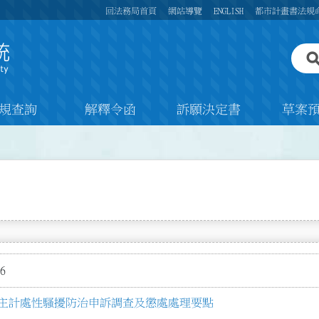
回法務局首頁
網站導覽
ENGLISH
都市計畫書法規
規查詢
解釋令函
訴願決定書
草案
6
主計處性騷擾防治申訴調查及懲處處理要點