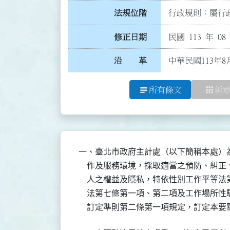
法規位階
行政規則：屬行政
修正日期
民國 113 年 08
沿 革
中華民國113年
subject
apps
所有條文
編
一、臺北市政府主計處（以下簡稱本處）為
    作及服務環境，採取適當之預防、糾
    人之權益及隱私，特依性別工作平等
    法第七條第一項、第二項及工作場所
    訂定準則第二條第一項規定，訂定本要