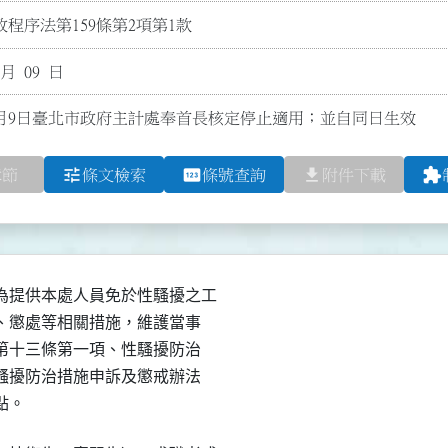
程序法第159條第2項第1款
 月 09 日
8月9日臺北市政府主計處奉首長核定停止適用；並自同日生效
tune
pin
file_download
extension
章節
條文檢索
條號查詢
附件下載
提供本處人員免於性騷擾之工

正、懲處等相關措施，維護當事

法第十三條第一項、性騷擾防治

性騷擾防治措施申訴及懲戒辦法

點。