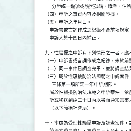
      分證統一編號或護照號碼、職業、住
（四）申訴之事實內容及相關證據。

（五）申訴之年月日。

    申訴書或言詞作成之紀錄不合前項規
    申訴人於十四日內補正。
九、性騷擾之申訴有下列情形之一者，應不
（一）申訴書或言詞作成之紀錄，未於前點
（二）同一事件已調查完畢，並將調查結果
（三）屬於性騷擾防治法規範之申訴案件，
      三條第一項所定一年申訴期限。

    屬於性騷擾防治法規範之申訴案件，
    訴或移送到達二十日內以書面通知當
    （以下簡稱社會局）。
十、本處為受理性騷擾申訴及調查案件，設
    簡稱本委員會），置委員三人至七人