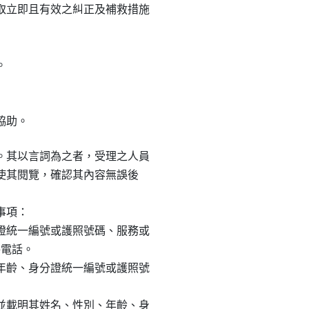
立即且有效之糾正及補救措施



協助。
其以言詞為之者，受理之人員

或使其閱覽，確認其內容無誤後

事項：

統一編號或護照號碼、服務或

電話。

齡、身分證統一編號或護照號

載明其姓名、性別、年齡、身
