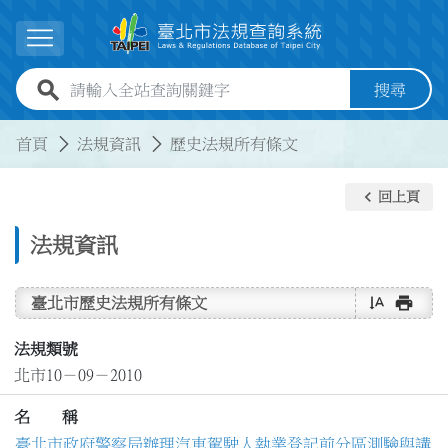
跳到主要內容
展開選單
全站查詢關鍵字欄位
搜尋
:::
:::
首頁
法規資訊
歷史法規所有條文
keyboard_arrow_left
回上頁
法規資訊
text_rotate_vertical
print
臺北市歷史法規所有條文
法規類號
北市10－09－2010
名 稱
臺北市政府警察局辦理汽車駕駛人執業登記前分區測驗與講