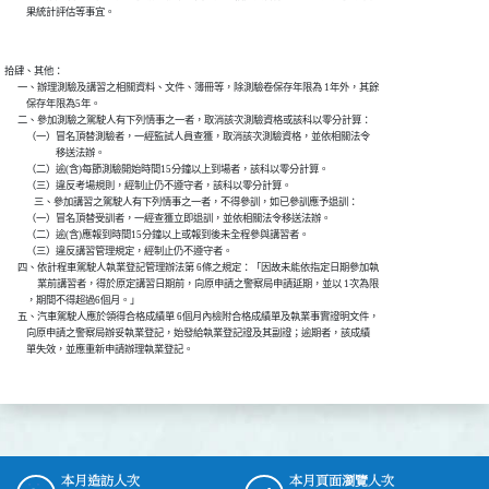
          果統計評估等事宜。

拾肆、其他：

      一、辦理測驗及講習之相關資料、文件、簿冊等，除測驗卷保存年限為 1年外，其餘

          保存年限為5年。

      二、參加測驗之駕駛人有下列情事之一者，取消該次測驗資格或該科以零分計算：

          （一）冒名頂替測驗者，一經監試人員查獲，取消該次測驗資格，並依相關法令

          　　　移送法辦。

          （二）逾(含)每節測驗開始時間15分鐘以上到場者，該科以零分計算。

          （三）違反考場規則，經制止仍不遵守者，該科以零分計算。

　　　三、參加講習之駕駛人有下列情事之一者，不得參訓，如已參訓應予退訓：

          （一）冒名頂替受訓者，一經查獲立即退訓，並依相關法令移送法辦。

          （二）逾(含)應報到時間15分鐘以上或報到後未全程參與講習者。

          （三）違反講習管理規定，經制止仍不遵守者。

      四、依計程車駕駛人執業登記管理辦法第 6條之規定：「因故未能依指定日期參加執

      　　業前講習者，得於原定講習日期前，向原申請之警察局申請延期，並以 1次為限

          ，期間不得超過6個月。」

      五、汽車駕駛人應於領得合格成績單 6個月內檢附合格成績單及執業事實證明文件，

          向原申請之警察局辦妥執業登記，始發給執業登記證及其副證；逾期者，該成績

          單失效，並應重新申請辦理執業登記。

本月造訪人次
本月頁面瀏覽人次
:::