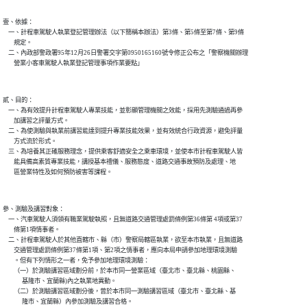
壹、依據：

    一、計程車駕駛人執業登記管理辦法（以下簡稱本辦法）第3條、第5條至第7條、第9條

        規定。

    二、內政部警政署95年12月26日警署交字第0950165160號令修正公布之「警察機關辦理

        營業小客車駕駛人執業登記管理事項作業要點」

貳、目的：

    一、為有效提升計程車駕駛人專業技能，並彰顯管理機關之效能，採用先測驗通過再參

        加講習之評量方式。

    二、為使測驗與執業前講習能達到提升專業技能效果，並有效統合行政資源，避免評量

        方式流於形式。

    三、為培養其正確服務理念，提供乘客舒適安全之乘車環境，並使本市計程車駕駛人皆

        能具備高素質專業技能，講授基本禮儀、服務態度、道路交通事故預防及處理、地

        區營業特性及如何預防被害等課程。

參、測驗及講習對象：

    一、汽車駕駛人須領有職業駕駛執照，且無道路交通管理處罰條例第36條第 4項或第37

        條第1項情事者。

    二、計程車駕駛人於其他直轄市、縣（市）警察局轄區執業，欲至本市執業，且無道路

        交通管理處罰條例第37條第1項、第2項之情事者，應向本局申請參加地理環境測驗

        。但有下列情形之一者，免予參加地理環境測驗：

        （一）於測驗講習區域劃分前，於本市同一營業區域（臺北市、臺北縣、桃園縣、

              基隆市、宜蘭縣)內之執業地異動。

        （二）於測驗講習區域劃分後，曾於本市同一測驗講習區域（臺北市、臺北縣、基

              隆市、宜蘭縣）內參加測驗及講習合格。
