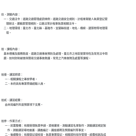
玖、測驗內容：

    一、交通法令：道路交通管理處罰條例、道路交通安全規則、計程車駕駛人執業登記管

        理辦法、運輸業管理規則、公路法等計程車執業相關法令。

    二、地理環境：臺北市、臺北縣、基隆市、宜蘭縣街道、地名、橋樑、建築物等地理環

        境。

拾、課程內容：

    基本禮儀及服務態度、道路交通事故預防及處理、臺北市之地區營業特性及常見法令問

    題、如何防制被害與簡易交通事故救護、常見之汽車故障及處置等課程。

拾壹、講習師資：

      一、相關課程之專家學者。

      二、本府具有專業學識經驗人員。

拾貳、講習經費：

      由本局編列年度預算項下支應。

拾參、作業方式：

      一、前置整備：有關受理執業申請、資格審查、測驗講習名單製作、測驗講習規定製

          作、測驗講習場地維護、講義編訂、講座遴聘及預算編列等事宜。

      二、後續整合：有關登記證核發、執業事實登記、相關資料保存管理、經費核銷及成
