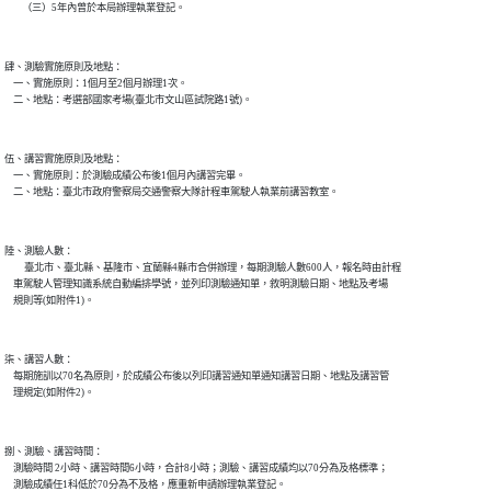
        （三）5年內曾於本局辦理執業登記。

肆、測驗實施原則及地點：

    一、實施原則：1個月至2個月辦理1次。

    二、地點：考選部國家考場(臺北市文山區試院路1號)。

伍、講習實施原則及地點：

    一、實施原則：於測驗成績公布後1個月內講習完畢。

    二、地點：臺北市政府警察局交通警察大隊計程車駕駛人執業前講習教室。

陸、測驗人數：

　　臺北市、臺北縣、基隆市、宜蘭縣4縣市合併辦理，每期測驗人數600人，報名時由計程

    車駕駛人管理知識系統自動編排學號，並列印測驗通知單，敘明測驗日期、地點及考場

    規則等(如附件1)。

柒、講習人數：

    每期施訓以70名為原則，於成績公布後以列印講習通知單通知講習日期、地點及講習管

    理規定(如附件2)。

捌、測驗、講習時間：

    測驗時間 2小時、講習時間6小時，合計8小時；測驗、講習成績均以70分為及格標準；

    測驗成績任1科低於70分為不及格，應重新申請辦理執業登記。
