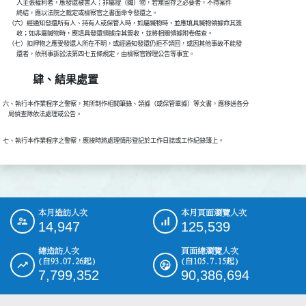
          人主張權利者，應發還被害人；非屬證（贓）物，若無留存之必要者，不待案件

          終結，應以法院之裁定或檢察官之書面命令發還之。

    （六）經通知發還所有人、持有人或保管人時，如屬贓物時，並應填具贓物領據命其簽

          收；如非屬贓物時，應填具發還領據命其簽收，並將相關領據附卷備查。

    （七）扣押物之應受發還人所在不明，或經通知發還仍拒不領回，或因其他事故不能發

肆、結果處置
六、執行本作業程序之警察，其所制作相關筆錄、領據（或保管單據）等文書，應移送各分

    局偵查隊依法處理或公告。
七、執行本作業程序之警察，應按時將處理情形登記於工作日誌或工作紀錄簿上。
本月造訪人次
本月頁面瀏覽人次
:::
14,947
125,539
總造訪人次
頁面總瀏覽人次
(自93.07.26起)
(自105.7.15起)
7,799,352
90,386,694