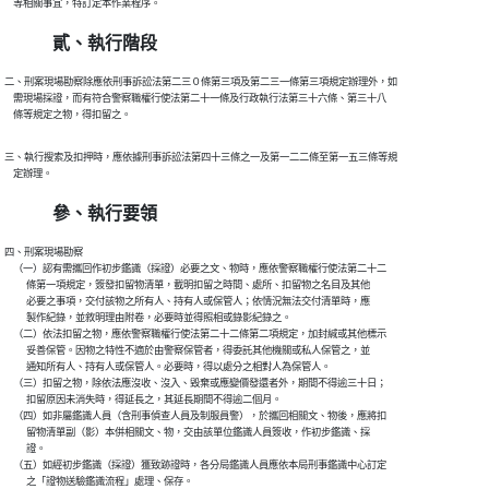
    等相關事宜，特訂定本作業程序。
貳、執行階段
二、刑案現場勘察除應依刑事訴訟法第二三０條第三項及第二三一條第三項規定辦理外，如

    需現場採證，而有符合警察職權行使法第二十一條及行政執行法第三十六條、第三十八

    條等規定之物，得扣留之。
三、執行搜索及扣押時，應依據刑事訴訟法第四十三條之一及第一二二條至第一五三條等規

    定辦理。
參、執行要領
四、刑案現場勘察

    （一）認有需攜回作初步鑑識（採證）必要之文、物時，應依警察職權行使法第二十二

          條第一項規定，簽發扣留物清單，載明扣留之時間、處所、扣留物之名目及其他

          必要之事項，交付該物之所有人、持有人或保管人；依情況無法交付清單時，應

          製作紀錄，並敘明理由附卷，必要時並得照相或錄影紀錄之。

    （二）依法扣留之物，應依警察職權行使法第二十二條第二項規定，加封緘或其他標示

          妥善保管。因物之特性不適於由警察保管者，得委託其他機關或私人保管之，並

          通知所有人、持有人或保管人。必要時，得以處分之相對人為保管人。

    （三）扣留之物，除依法應沒收、沒入、毀棄或應變價發還者外，期間不得逾三十日；

          扣留原因未消失時，得延長之，其延長期間不得逾二個月。

    （四）如非屬鑑識人員（含刑事偵查人員及制服員警），於攜回相關文、物後，應將扣

          留物清單副（影）本併相關文、物，交由該單位鑑識人員簽收，作初步鑑識、採

          證。

    （五）如經初步鑑識（採證）獲致跡證時，各分局鑑識人員應依本局刑事鑑識中心訂定

          之「證物送驗鑑識流程」處理、保存。
