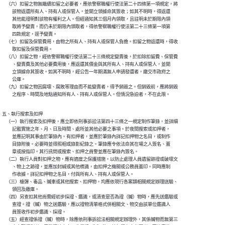
    （六）扣留之物無繼續扣留之必要者，應依警察職權行使法第二十四條第一項規定，將

          該物返還所有人、持有人或保管人，並開立領據命其簽收；如其不明時，得返還

          其他能證明對該物有權利之人。但經通知其三個月內領取，且註明未於期限內領

          取將予變賣，而仍未於期限內領取者，得依警察職權行使法第二十三條第一項第

          四款規定，逕予變賣。

    （七）扣留及保管費用，由物之所有人、持有人或保管人負擔。扣留之物返還時，得收

          取扣留及保管費用。

    （八）扣留之物，經依警察職權行使法第二十三條規定變賣後，於扣除扣留費、保管費

          、變賣費及其他必要費用後，應返還其價金與其所有人、持有人或保管人，並開

          立領據命其簽收。如其不明時，經公告一年期滿無人申請發還者，繳交市政府之

          公庫。

    （九）扣留之物因腐壞、腐敗等理由而不能變賣者，得予銷毀之。但銷毀前，應將銷毀

五、執行搜索及扣押

    （一）執行搜索及扣押後，應立即依刑事訴訟法第四十三條之一規定制作筆錄，並詳細

          記載實施之年、月、日及時間、處所並其他必要之事項。於夜間搜索或扣押者，

          並應記明其事由於筆錄內。有扣押者，並應於筆錄內詳記扣押物之名目，或制作

          目錄附後。必要時並得照相或錄影紀錄之。筆錄應令依法命其在場之人簽名、蓋

          章或按指印。其行訊問或搜索、扣押之員警並應在筆錄內簽名。

    （二）執行人員對扣押之物，應有適度之保護措施，以防止處理人員遺留跡證或破壞文

          、物上之跡證，並應加封緘或其他標識，由扣押之機關或公務員蓋印。同時應制

          作收據，詳記扣押物之名目，付與所有人、持有人或保管人。

    （三）槍彈、毒品、贓車或其他搜索、扣押物，均應依現行各案類相關規定辦理送驗、

          領回及繳庫。

    （四）另查扣其他尚需經初步採證、鑑識，或清查是否為證（贓）物時，應先送鑑驗或

          查證。證（贓）物之送鑑驗，應以證物清單格式併相關文、物交由該單位鑑識人

          員簽收作初步鑑識、採證。

    （五）經查證係證（贓）物時，除應依刑事訴訟法相關規定辦理外，其係贓物而無第三
