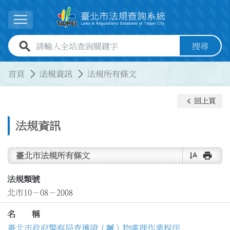
跳到主要內容
展開選單
全站查詢關鍵字欄位
搜尋
:::
:::
首頁
法規資訊
法規所有條文
keyboard_arrow_left
回上頁
法規資訊
text_rotate_vertical
print
臺北市法規所有條文
法規類號
北市10－08－2008
名 稱
臺北市政府警察局查獲證（贓）物處理作業程序