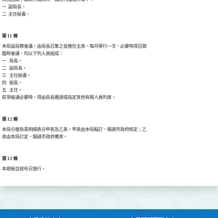
一  副局長。

二  主任秘書。
第 11 條
本局設局務會議，由局長召集之並擔任主席，每月舉行一次，必要時得召開

臨時會議，均以下列人員組成：

一   局長。

二   副局長。

三   主任秘書。

四   組長。

五   主任。

前項會議必要時，得由局長邀請或指定其他有關人員列席。
第 12 條
本局分層負責明細表分甲表及乙表。甲表由本局擬訂，報請市政府核定；乙

表由本局訂定，報請市政府備查。
第 13 條
本規程自發布日施行。