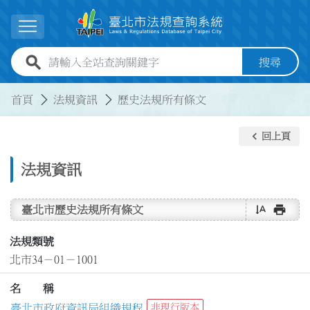
跳到主要內容
展開選單
全站查詢關鍵字欄位
搜尋
:::
:::
首頁
法規資訊
歷史法規所有條文
keyboard_arrow_left
回上頁
法規資訊
text_rotate_vertical
print
臺北市歷史法規所有條文
法規類號
北市34－01－1001
名 稱
臺北市政府資訊局組織規程
非現行版本