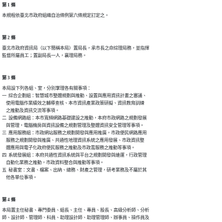
第 1 條
本規程依臺北市政府組織自治條例第六條規定訂定之。
第 2 條
臺北市政府資訊局（以下簡稱本局）置局長，承市長之命綜理局務，並指揮

監督所屬員工；置副局長一人，襄理局務。
第 3 條
本局設下列各組、室，分別掌理各有關事項：

一  綜合企劃組：智慧城市整體規劃與推動、設置與應用資訊計畫之審議、

    使用電腦作業績效之輔導查核、本市資訊產業政策研擬、資訊教育訓練

    之推動及資訊交流等事項。

二  設備網路組：本市寬頻網路基礎建設之推動，本府市政網路之規劃發展

    與管理，電腦機房與資訊設備之規劃管理及整體資訊安全管理等事項。

三  應用服務組：市政網站服務之規劃開發與應用推廣，市政便民網路應用

    服務之規劃開發與推廣、共通性地理資訊系統之應用發展、市政資訊整

    體應用與電子化政府便民服務之推動及市政雲服務之推動等事項。

四  系統發展組：本府共通性資訊系統與平台之規劃開發與維運，行政管理

    自動化業務之推動，市政資料整合與推動等事項。

五  秘書室：文書、檔案、出納、總務、財產之管理，研考業務及不屬於其

    他各單位事項。
第 4 條
本局置主任秘書、專門委員、組長、主任、專員、股長、高級分析師、分析

師、設計師、管理師、科員、助理設計師、助理管理師、辦事員、操作員及
