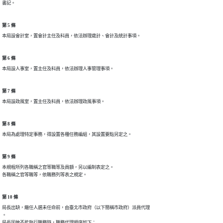
書記。
第 5 條
本局設會計室，置會計主任及科員，依法辦理歲計、會計及統計事項。
第 6 條
本局設人事室，置主任及科員，依法辦理人事管理事項。
第 7 條
本局設政風室，置主任及科員，依法辦理政風事項。
第 8 條
本局為處理特定事務，得設置各種任務編組，其設置要點另定之。
第 9 條
本規程所列各職稱之官等職等及員額，另以編制表定之。

各職稱之官等職等，依職務列等表之規定。
第 10 條
局長出缺，繼任人選未任命前，由臺北市政府（以下簡稱市政府）派員代理

。

局長因故不能執行職務時，職務代理順序如下：
