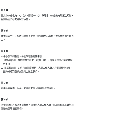
第 2 條
臺北市家庭教育中心（以下簡稱本中心）掌理本市家庭教育政策之規劃、

相關執行及研究推廣等事宜。
第 3 條
本中心置主任，承教育局局長之命，綜理本中心業務，並指揮監督所屬員

工。
第 4 條
本中心設下列各組，分別掌理各有關事項：

一  綜合企劃組：家庭教育之研究、策劃、推行、督導及其他不屬於各組

    之事項。

二  推廣教育組：家庭教育推廣活動、志願工作人員人力資源開發培訓、

    諮詢輔導及國際交流與合作之事項。
第 5 條
本中心置秘書、組長、助理研究員、輔導員及辦事員。
第 6 條
本中心為推展家庭教育業務，得徵訓志願工作人員，協助辦理諮詢輔導與

活動推廣等相關事項。