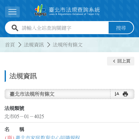
跳到主要內容
展開選單
全站查詢關鍵字欄位
搜尋
:::
:::
首頁
法規資訊
法規所有條文
keyboard_arrow_left
回上頁
法規資訊
text_rotate_vertical
print
臺北市法規所有條文
法規類號
北市05－01－4025
名 稱
(廢)
臺北市家庭教育中心組織規程