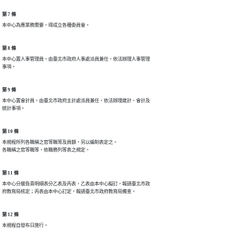
第 7 條
本中心為應業務需要，得成立各種委員會。
第 8 條
本中心置人事管理員，由臺北市政府人事處派員兼任，依法辦理人事管理

事項。
第 9 條
本中心置會計員，由臺北市政府主計處派員兼任，依法辦理歲計、會計及

統計事項。
第 10 條
本規程所列各職稱之官等職等及員額，另以編制表定之。

各職稱之官等職等，依職務列等表之規定。
第 11 條
本中心分層負責明細表分乙表及丙表，乙表由本中心擬訂，報請臺北市政

府教育局核定；丙表由本中心訂定，報請臺北市政府教育局備查。
第 12 條
本規程自發布日施行。