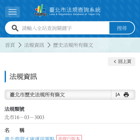
跳到主要內容
展開選單
全站查詢關鍵字欄位
搜尋
:::
:::
首頁
法規資訊
歷史法規所有條文
keyboard_arrow_left
回上頁
法規資訊
text_rotate_vertical
print
臺北市歷史法規所有條文
法規類號
北市16－03－3003
名 稱
臺北翡翠水庫運用要點
非現行版本