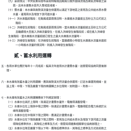
　　（九）豪雨情況：中央氣象局發布豪雨特報或因颱風引進外圍環流或西南氣流導致之豪

　　　　  雨，且本水庫集水區列入警戒區域者。

　　（十）需水量：本水庫與南勢溪流量合併運用以滿足下游地區之家用及公共給水原水需

　　　　  水量、灌溉用水及增放下游河道水量。

　　（十一）洪水來臨前階段：在颱風或豪雨情況時，水庫進水流量達五百秒立方公尺前之

　　　　　  階段。

　　（十二）洪峰發生前階段：在颱風或豪雨情況時，當水庫進水流量超過五百秒立方公尺

　　　　　  且繼續增大至進入洪峰流量發生，在進入洪峰發生後階段前；或在進入洪峰發

            生後階段，當水庫進水流量超過已發生之最大水庫進水流量時。

　　（十三）洪峰發生後階段：在洪峰發生前階段，當連續兩小時發生水庫進水流量未達前

　　　　　  一小時進水流量的情況時，則進入洪峰發生後階段。
貳、蓄水利用運轉
五、各用水單位應於每年十一月底前，擬具次年度用水計畫需水量，送翡管局協商同意後辦

　　理。
六、本水庫有效蓄水量之利用運轉，應與南勢溪天然流量合併運用，訂定水庫運用規線，並

　　設上限、中限、下限及嚴重下限四條運轉之水位限制，如附圖一、附表一。
七、本水庫有效蓄水之利用運轉應依下列規定辦理：

　　（一）水庫水位高於上限時，除滿足計畫需水量外，電廠得滿載發電。

　　（二）水庫水位在上限與中限之間時，除滿足計畫需水量外，電廠得配合電力系統於尖

　　　　  峰時滿載發電。

　　（三）水庫水位在中限與下限之間時，應滿足計畫需水量。

　　（四）水庫水位在下限與嚴重下限之間時，家用及公共給水原水及增放下游河道之流量

　　　　  得降低標準供水；其降低之標準及方式，翡管局得邀集相關單位協商辦理之。

　　（五）水庫水位降至嚴重下限以下時，應降低標準供水，其降低之標準及方式依前款之
