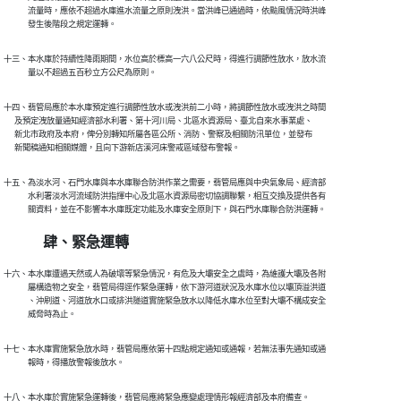
　　　流量時，應依不超過水庫進水流量之原則洩洪。當洪峰已通過時，依颱風情況時洪峰

　　　發生後階段之規定運轉。
十三、本水庫於持續性降雨期間，水位高於標高一六八公尺時，得進行調節性放水，放水流

　　　量以不超過五百秒立方公尺為原則。
十四、翡管局應於本水庫預定進行調節性放水或洩洪前二小時，將調節性放水或洩洪之時間

      及預定洩放量通知經濟部水利署、第十河川局、北區水資源局、臺北自來水事業處、

      新北市政府及本府，俾分別轉知所屬各區公所、消防、警察及相關防汛單位，並發布

      新聞稿通知相關媒體，且向下游新店溪河床警戒區域發布警報。
十五、為淡水河、石門水庫與本水庫聯合防洪作業之需要，翡管局應與中央氣象局、經濟部

　　　水利署淡水河流域防洪指揮中心及北區水資源局密切協調聯繫，相互交換及提供各有

　　　關資料，並在不影響本水庫既定功能及水庫安全原則下，與石門水庫聯合防洪運轉。
肆、緊急運轉
十六、本水庫遭遇天然或人為破壞等緊急情況，有危及大壩安全之虞時，為維護大壩及各附

　　　屬構造物之安全，翡管局得逕作緊急運轉，依下游河道狀況及水庫水位以壩頂溢洪道

　　　、沖刷道、河道放水口或排洪隧道實施緊急放水以降低水庫水位至對大壩不構成安全

　　　威脅時為止。
十七、本水庫實施緊急放水時，翡管局應依第十四點規定通知或通報，若無法事先通知或通

　　　報時，得播放警報後放水。
十八、本水庫於實施緊急運轉後，翡管局應將緊急應變處理情形報經濟部及本府備查。