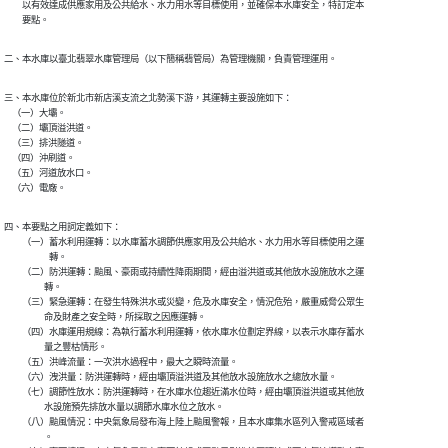
　　以有效達成供應家用及公共給水、水力用水等目標使用，並確保本水庫安全，特訂定本

　　要點。
二、本水庫以臺北翡翠水庫管理局（以下簡稱翡管局）為管理機關，負責管理運用。
三、本水庫位於新北市新店溪支流之北勢溪下游，其運轉主要設施如下：

    （一）大壩。

    （二）壩頂溢洪道。

    （三）排洪隧道。

    （四）沖刷道。

    （五）河道放水口。

    （六）電廠。
四、本要點之用詞定義如下：

　　（一）蓄水利用運轉：以水庫蓄水調節供應家用及公共給水、水力用水等目標使用之運

　　　　　轉。

　　（二）防洪運轉：颱風、豪雨或持續性降雨期間，經由溢洪道或其他放水設施放水之運

　　　　  轉。

　　（三）緊急運轉：在發生特殊洪水或災變，危及水庫安全，情況危殆，嚴重威脅公眾生

　　　　  命及財產之安全時，所採取之因應運轉。

　　（四）水庫運用規線：為執行蓄水利用運轉，依水庫水位劃定界線，以表示水庫存蓄水

　　　　  量之豐枯情形。

　　（五）洪峰流量：一次洪水過程中，最大之瞬時流量。

　　（六）洩洪量：防洪運轉時，經由壩頂溢洪道及其他放水設施放水之總放水量。

　　（七）調節性放水：防洪運轉時，在水庫水位趨近滿水位時，經由壩頂溢洪道或其他放

　　　　  水設施預先排放水量以調節水庫水位之放水。

　　（八）颱風情況：中央氣象局發布海上陸上颱風警報，且本水庫集水區列入警戒區域者

　　　　  。
