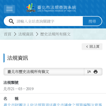
跳到主要內容
展開選單
全站查詢關鍵字欄位
搜尋
:::
:::
首頁
法規資訊
歷史法規所有條文
keyboard_arrow_left
回上頁
法規資訊
text_rotate_vertical
print
臺北市歷史法規所有條文
法規類號
北市21－03－2019
名 稱
臺北市財團法人依法預算須送臺北市議會之預算編製注意事