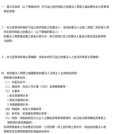
一、臺北市政府（以下簡稱本府）許可設立政府捐助之財團法人預算之編送應依本注意事項

二、本注意事項所稱許可設立政府捐助之財團法人，係指財團法人法第二條第二項及第三項

    所定政府捐助之財團法人（以下簡稱財團法人）。

    財團法人預算書送審之基金計算方式，依行政院訂定之財團法人基金計算及認定基準辦

四、各財團法人預算之編審應依財團法人法第五十五條規定辦理。

    預算書內容應包括：

    （一）封面及目次。

    （二）總說明：包括工作計畫（方針）及預算概要等。

    （三）主要表：

          1.收支營運預計表。

          2.現金流量預計表。

          3.淨值變動預計表。

    （四）明細表：如收入明細表等。

    （五）參考表：如資產負債預計表等。

    （六）附錄：持股超過百分之五十之轉投資事業預算資料（依法無法取得轉投資事業之

          預算資料者毋需編列）。

    前項預算書表之內容應妥作說明，力求詳實。除上述列舉之表件外，得由各財團法人視

    業務性質及實際需要研酌增編其他表件。
