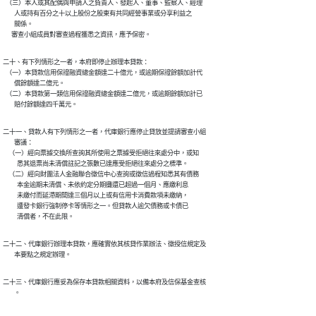
  （三）本人或其配偶與申請人之負責人、發起人、董事、監察人、經理

        人或持有百分之十以上股份之股東有共同經營事業或分享利益之

        關係。

      審查小組成員對審查過程獲悉之資訊，應予保密。
二十、有下列情形之一者，本府即停止辦理本貸款：

  （一）本貸款信用保證融資總金額達二十億元，或逾期保證餘額加計代

        償餘額達二億元。

  （二）本貸款第一類信用保證融資總金額達二億元，或逾期餘額加計已

        賠付餘額達四千萬元。
二十一、貸款人有下列情形之一者，代庫銀行應停止貸放並提請審查小組

        審議：

    （一）經向票據交換所查詢其所使用之票據受拒絕往來處分中，或知

          悉其退票尚未清償註記之張數已達應受拒絕往來處分之標準。

    （二）經向財團法人金融聯合徵信中心查詢或徵信過程知悉其有債務

          本金逾期未清償、未依約定分期攤還已超過一個月、應繳利息

          未繳付而延滯期間達三個月以上或有信用卡消費款項未繳納，

          遭發卡銀行強制停卡等情形之一。但貸款人逾欠債務或卡債已

          清償者，不在此限。
二十二、代庫銀行辦理本貸款，應確實依其核貸作業辦法、徵授信規定及

        本要點之規定辦理。
二十三、代庫銀行應妥為保存本貸款相關資料，以備本府及信保基金查核

        。