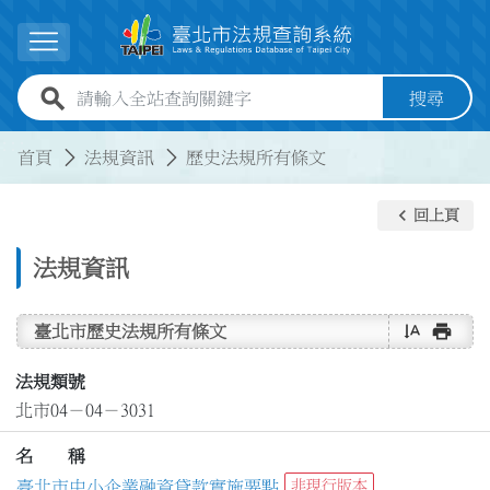
跳到主要內容
展開選單
全站查詢關鍵字欄位
搜尋
:::
:::
首頁
法規資訊
歷史法規所有條文
keyboard_arrow_left
回上頁
法規資訊
text_rotate_vertical
print
臺北市歷史法規所有條文
法規類號
北市04－04－3031
名 稱
臺北市中小企業融資貸款實施要點
非現行版本