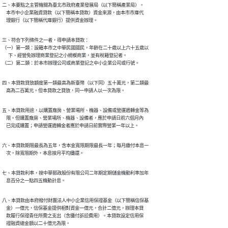
二、本要點之主管機關為臺北市政府產業發展局（以下簡稱產業局）。

    本市中小企業融資貸款（以下簡稱本貸款）資金來源，由本市市庫代

    理銀行（以下簡稱代庫銀行）提供資金辦理。
三、符合下列條件之一者，得申請本貸款：

（一）第一類：設籍本市之中華民國國民，年齡在二十歲以上六十五歲以

      下、經營免辦理商業登記之小規模商業，並有稅籍登記者。

（二）第二類：於本市辦理公司或商業登記之中小企業公司或行號。
四、本貸款貸放額度第一類最高為新臺幣（以下同）五十萬元，第二類最

    高為二百萬元。但本貸款之貸放，同一申請人以一次為限。
五、本貸款用途，以購置廠房、營業場所、機器、設備或營運週轉金等為

    限。但購置廠房、營業場所、機器、設備者，應於申請日前六個月內

    已完成購置；申請營運週轉金者應於申請日前實際營業一年以上。
六、本貸款期限最長為五年，含本金寬限期限最長一年；每月繳付本息一

    次，除寬限期外，本息按月平均攤還。
七、本貸款利率，按中華郵政股份有限公司二年期定期儲金機動利率加年

    息百分之一點四五機動計息。
八、本貸款由本府撥付財團法人中小企業信用保證基金（以下簡稱信保基

    金）一億元，信保基金提供相對資金一億元，合計二億元，辦理本貸

    款履行保證責任所需之支出（含攤付訴訟費用）。本貸款設定信用保

    證融資總金額以二十億元為限。
