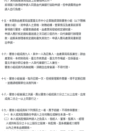
  （七）其他經產業局指定之必要證明文件。

      前項第六款得經申請人同意由代庫銀行協助申請，但申請費用由申

      請人自行負擔。
十五、本貸款由產業局設置臺北市中小企業融資貸款審查小組（以下簡稱

      審查小組），就申請人之資格、財務結構、營業情況及產業前景等

      事項進行審查，經審查通過者，由產業局發給核定通知書。

      申請人應於核定通知書送達之次日起三個月內，向代庫銀行辦理貸

      款，逾期未辦理者核定通知書失其效力，申請人應向產業局重新提

      出申請。
十六、審查小組成員九人，其中一人為召集人，由產業局局長兼任；餘由

      產業局、本府財政局、臺北市商業處、臺北市市場處、信保基金、

      臺北市會計師公會各一人與代庫銀行二人兼任。

      審查小組成員均為無給職，須親自出席會議，不得代理。
十七、審查小組會議，每月召開一次，但視受理案件需要，得不定期召開

      ，並邀請相關單位派員列席。
十八、審查小組會議之決議，應以審查小組成員三分之二以上出席，出席

      成員二分之一以上同意行之。
十九、審查小組成員有下列情形之一者，應予迴避，不得參與審查：

  （一）本人或其配偶擔任申請人之任何職位或解任未滿一年。

  （二）本人或其配偶與申請人之負責人、發起人、董事、監察人、經理

        人或持有百分之十以上股份之股東，有配偶、直系親屬或三親等

        以內之旁系血親關係。
