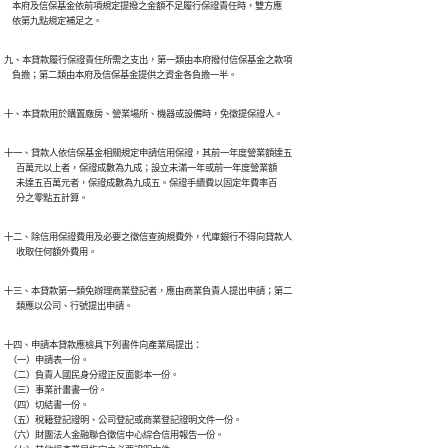
    本府及信保基金依前項規定提撥之金額不足履行保證責任時，雙方應

    依第九點規定補足之。
九、本貸款履行保證責任所需之支出，第一類由本府撥付信保基金之款項

    負擔；第二類由本府及信保基金提供之資金各負擔一半。
十、本貸款用於購置廠房、營業場所、機器或設備時，免徵提保證人。
十一、貸款人依信保基金相關規定申請信用保證，其前一年度營業額達五

      百萬元以上者，保證成數為九成；設立未滿一年或前一年度營業額

      未達五百萬元者，保證成數為九成五。保證手續費以固定年費率百

      分之零點五計算。
十二、除信用保證費用及必要之徵信查詢規費外，代庫銀行不得向貸款人

      收取任何額外費用。
十三、本貸款第一類免辦理商業登記者，應由商業負責人提出申請；第二

      類應以公司、行號提出申請。
十四、申請本貸款應檢具下列書件向產業局提出：

  （一）申請表一份。

  （二）負責人國民身分證正反面影本一份。

  （三）事業計畫書一份。

  （四）切結書一份。

  （五）稅籍登記證明、公司登記或商業登記證明文件一份。

  （六）財團法人金融聯合徵信中心綜合信用報告一份。
