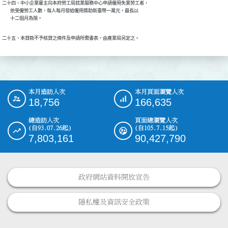
二十四、中小企業雇主向本府勞工局就業服務中心申請僱用失業勞工者，

        依受僱勞工人數，每人每月發給僱用獎助新臺幣一萬元，最長以

        十二個月為限。
二十五、本貸款不予核貸之條件及申請所需書表，由產業局另定之。
本月造訪人次
本月頁面瀏覽人次
:::
18,756
166,635
總造訪人次
頁面總瀏覽人次
(自93.07.26起)
(自105.7.15起)
7,803,161
90,427,790
政府網站資料開放宣告
隱私權及資訊安全政策