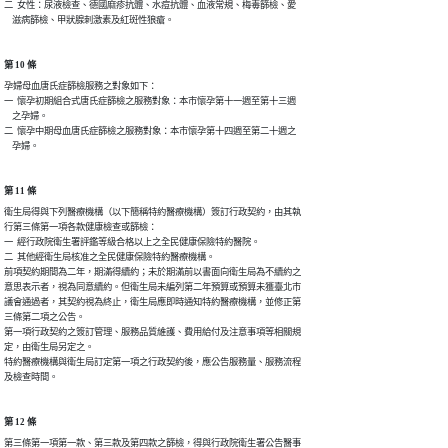
二  女性：尿液檢查、德國麻疹抗體、水痘抗體、血液常規、梅毒篩檢、愛

    滋病篩檢、甲狀腺刺激素及紅斑性狼瘡。
第 10 條
孕婦母血唐氏症篩檢服務之對象如下：

一  懷孕初期組合式唐氏症篩檢之服務對象：本市懷孕第十一週至第十三週

    之孕婦。

二  懷孕中期母血唐氏症篩檢之服務對象：本市懷孕第十四週至第二十週之

    孕婦。
第 11 條
衛生局得與下列醫療機構（以下簡稱特約醫療機構）簽訂行政契約，由其執

行第三條第一項各款健康檢查或篩檢：

一  經行政院衛生署評鑑等級合格以上之全民健康保險特約醫院。

二  其他經衛生局核准之全民健康保險特約醫療機構。

前項契約期間為二年，期滿得續約；未於期滿前以書面向衛生局為不續約之

意思表示者，視為同意續約。但衛生局未編列第二年預算或預算未獲臺北市

議會通過者，其契約視為終止，衛生局應即時通知特約醫療機構，並修正第

三條第二項之公告。

第一項行政契約之簽訂管理、服務品質維護、費用給付及注意事項等相關規

定，由衛生局另定之。

特約醫療機構與衛生局訂定第一項之行政契約後，應公告服務量、服務流程

及檢查時間。
第 12 條
第三條第一項第一款、第三款及第四款之篩檢，得與行政院衛生署公告醫事
