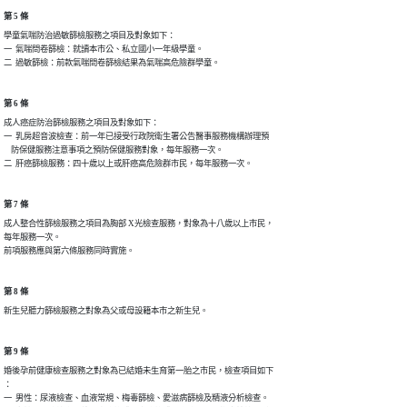
第 5 條
學童氣喘防治過敏篩檢服務之項目及對象如下：

一  氣喘問卷篩檢：就讀本市公、私立國小一年級學童。

二  過敏篩檢：前款氣喘問卷篩檢結果為氣喘高危險群學童。
第 6 條
成人癌症防治篩檢服務之項目及對象如下：

一  乳房超音波檢查：前一年已接受行政院衛生署公告醫事服務機構辦理預

    防保健服務注意事項之預防保健服務對象，每年服務一次。

二  肝癌篩檢服務：四十歲以上或肝癌高危險群市民，每年服務一次。
第 7 條
成人整合性篩檢服務之項目為胸部 X光檢查服務，對象為十八歲以上市民，

每年服務一次。

前項服務應與第六條服務同時實施。
第 8 條
新生兒聽力篩檢服務之對象為父或母設籍本市之新生兒。
第 9 條
婚後孕前健康檢查服務之對象為已結婚未生育第一胎之市民，檢查項目如下

：

一  男性：尿液檢查、血液常規、梅毒篩檢、愛滋病篩檢及精液分析檢查。
