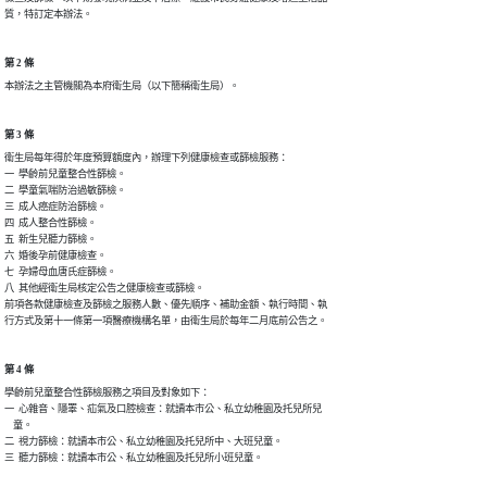
質，特訂定本辦法。
第 2 條
本辦法之主管機關為本府衛生局（以下簡稱衛生局）。
第 3 條
衛生局每年得於年度預算額度內，辦理下列健康檢查或篩檢服務：

一  學齡前兒童整合性篩檢。

二  學童氣喘防治過敏篩檢。

三  成人癌症防治篩檢。

四  成人整合性篩檢。

五  新生兒聽力篩檢。

六  婚後孕前健康檢查。

七  孕婦母血唐氏症篩檢。

八  其他經衛生局核定公告之健康檢查或篩檢。

前項各款健康檢查及篩檢之服務人數、優先順序、補助金額、執行時間、執

行方式及第十一條第一項醫療機構名單，由衛生局於每年二月底前公告之。
第 4 條
學齡前兒童整合性篩檢服務之項目及對象如下：

一  心雜音、隱睪、疝氣及口腔檢查：就讀本市公、私立幼稚園及托兒所兒

    童。

二  視力篩檢：就讀本市公、私立幼稚園及托兒所中、大班兒童。

三  聽力篩檢：就讀本市公、私立幼稚園及托兒所小班兒童。