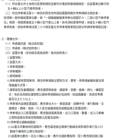
    （一）符合臺北市土地用分區管制規則及都市計畫說明書相關規定，且設置車位數可供

          五十輛以上小型汽車停放者。

    （二）符合停車場法第十一條及利用空地申請設置臨時路外停車場辦法規定者。

    前項第一款所稱設置車位數，按「一個機器腳踏車停車位相當於０。二個小型汽車停車

    位」換算，倘換算後達五十輛小型汽車以上者，依本須知受理申請；未達五十輛小型汽

    車停放者，逕依停車場法第二十六條及臺北市停車場營業登記辦法申請停車場登記證。
三、應備文件：

    （一）申請書封面（格式如封面）

    （二）申請表（格式如附表1）

    （三）設置計畫（含目錄及填表說明，格式如附表2）

          1.設置地點。

          2.設置方式。

          3.停車場面積。

          4.停車種類。

          5.使用期限。

          6.停車場使用管理事項：應含停車場進出管制方式、費率、停車場維護保養及環

            境維護方式等。

          7.建築造型及量體圖說：應含建築物高度、建蔽率、景觀、植栽、綠化、鋪面型

            式、色彩及與鄰近建築對比關係等相關檢討及說明，如設圍籬者，其透空率應

            達百分之七十以上。

          8.停車場內設施配置圖說：應含車位大小、車道寬度、迴轉半徑、車行動線、交

            通標誌、標線、號誌、行人安全維護措施及相關設施之配置說明。

          9.停車場出入口配置圖說：應含臨接道路寬度、出入口寬度、數量、出入口車輛

            之管制設施及等候空間規劃之配置及說明。

         10.停車場交通動線圖說：

           (1)以臺北市數值地形圖製作，應含基地進出場車行動線及其對場外車行及人行

              動線干擾情形之標示與說明。

           (2)設置車位數在一百五十輛以上者，應作交通影響說明（至少應含鄰近路口服
