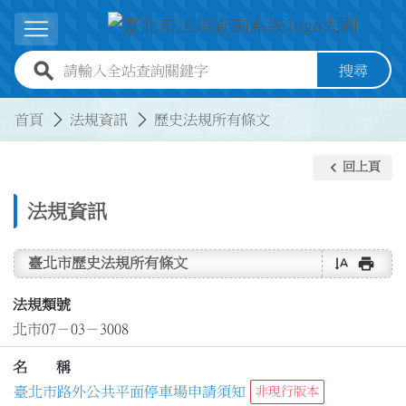
跳到主要內容
展開選單
全站查詢關鍵字欄位
搜尋
:::
:::
首頁
法規資訊
歷史法規所有條文
keyboard_arrow_left
回上頁
法規資訊
text_rotate_vertical
print
臺北市歷史法規所有條文
法規類號
北市07－03－3008
名 稱
臺北市路外公共平面停車場申請須知
非現行版本