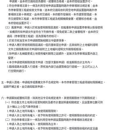
              申請案，由本府交通局逕為審核，經審核合格者，由本府發給設置許可。

          2.符合停車場法第十一條及利用空地申請設置臨時路外停車場辦法規定者：由本

            市停車管理工程處檢查文件後，送本府交通局依利用空地申請設置臨時路外停

            車場辦法第十條規定，由本府交通局、本府都市發展局、本市建築管理處、本

            市交通管制工程處、本市停車管理工程處及相關機關會審，經審核合格者，由

            本府發給設置許可。

    （三）舊案申請：申請人於核准使用期限屆滿前，如擬重新申請設置停車場以銜接使用

          ，如備齊所有申請文件並符合下列條件者，得免經第二款之會審程序，由本府交

          通局（停車管理工程處）逕為簽報市府核可。

          1.於前次核准至本次申請期間無相關法令變更情事。

          2.申請人應於原使用期限屆滿前一個月重新提出申請，且其檢附之土地權利證明

            文件之期限應與前次申請所檢附之土地權利證明文件期限相銜接。

          3.除申請人名稱變更或土地使用權利期限之延續外，並無涉及停車場設置內容之

            變更。

          4.本次申請使用期限與首次申請（含歷次重新申請）核准期限合計五年內。

          5.臨接道路未設置人行道者，原核准內容已由建築線自行退縮一．五公尺以上人

            行空間供通行。
五、申請人資格、申請程序或應備文件不合規定時，本市停車管理工程處得通知限期補正，

    逾期不補正者，由交通局駁其申請。
六、申請案如經審核同意，除其他法令另有規定者外，其使用期限依下列期限核定：

    （一）符合臺北市土地用分區管制規則及都市計畫說明書相關規定，且設置車位數可供

          五十輛以上小型汽車停放者：

          1.申請人為土地所有權人，無使用期限限制。

          2.申請人非土地所有權人，核予附有使用期限之許可，使用期限依依租約約定。

    （二）符合停車場法第十一條及利用空地申請設置臨時路外停車場辦法規定者：

          1.申請人為土地所有權人，使用期限為五年。

          2.申請人非土地所有權人，核予附有使用期限之許可，使用期限依租約約定且最
