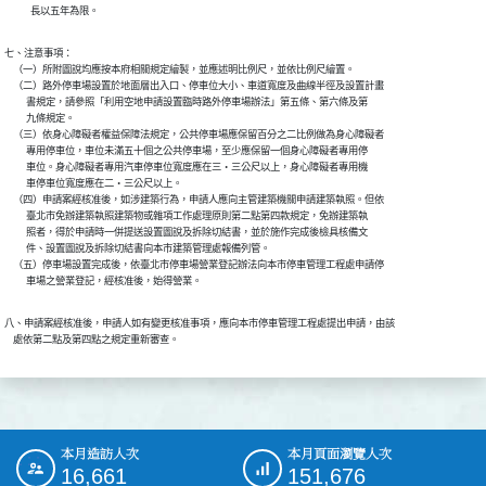
            長以五年為限。
七、注意事項：

    （一）所附圖說均應按本府相關規定繪製，並應述明比例尺，並依比例尺繪置。

    （二）路外停車場設置於地面層出入口、停車位大小、車道寬度及曲線半徑及設置計畫

          書規定，請參照「利用空地申請設置臨時路外停車場辦法」第五條、第六條及第

          九條規定。

    （三）依身心障礙者權益保障法規定，公共停車場應保留百分之二比例做為身心障礙者

          專用停車位，車位未滿五十個之公共停車場，至少應保留一個身心障礙者專用停

          車位。身心障礙者專用汽車停車位寬度應在三‧三公尺以上，身心障礙者專用機

          車停車位寬度應在二‧三公尺以上。

    （四）申請案經核准後，如涉建築行為，申請人應向主管建築機關申請建築執照。但依

          臺北市免辦建築執照建築物或雜項工作處理原則第二點第四款規定，免辦建築執

          照者，得於申請時一併提送設置圖說及拆除切結書，並於施作完成後檢具核備文

          件、設置圖說及拆除切結書向本市建築管理處報備列管。

    （五）停車場設置完成後，依臺北市停車場營業登記辦法向本市停車管理工程處申請停

          車場之營業登記，經核准後，始得營業。
八、申請案經核准後，申請人如有變更核准事項，應向本市停車管理工程處提出申請，由該

    處依第二點及第四點之規定重新審查。
本月造訪人次
本月頁面瀏覽人次
:::
16,661
151,676