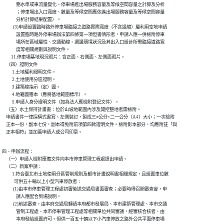
              務水準或車流量變化、停車場進出場服務容量及等候空間容量之計算及分析

              ；停車場出入口寬度、數量及等候空間應依進出場服務容量及等候空間容量

              分析計算結果配置）。

           (3)申請設置臨時路外停車場臨接之道路實際寬度（不含退縮）屬利用空地申請

              設置臨時路外停車場辦法第四條第一項但書情形者，申請人應一併檢附停車

              場所在區域屬性、交通動線、週邊環境狀況及其出入口設計所需臨接道路寬

              度等相關規劃與說明文件。

         11.停車場基地現況照片：含正面、右側面、左側面照片。

    （四）證明文件

          1.土地權利證明文件。

          2.土地使用分區證明。

          3.建築線指示（定）圖。

          4.地籍圖謄本（應將基地範圍標示）。

          5.申請人身分證明文件（如為法人應檢附登記文件）。

    （五）水土保持計畫書：位於山坡地範圍內涉及開挖整地者需檢附。

    申請書件一律採橫式書寫、左側裝訂，製成三○公分×二一公分（A4）大小；一次檢附

    正本一份，副本七份，副本得免附前項第四款證明文件。檢附影本部分，均應附註「與

    正本相符」並加蓋申請人或公司印章。
四、申辦流程：

    （一）申請人檢附應備文件向本市停車管理工程處提出申請。

    （二）新案申請：

          1.符合臺北市土地使用分區管制規則及都市計畫說明書相關規定，且設置車位數

            可供五十輛以上小型汽車停放者：

           (1)由本市停車管理工程處初審後送交通局書面審查；必要時得召開審查會，申

              請人應配合到場說明。

           (2)前述審查，由本府交通局轉請本府都市發展局、本市建築管理處、本市交通

              管制工程處、本市停車管理工程處等相關單位共同審議，經審核合核者，由

              本府發給設置許可。但供一百五十輛以下小汽車停放之路外公共平面停車場
