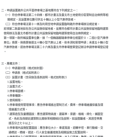
二、申請設置路外公共平面停車場之基地應符合下列規定之一：

    （一）符合停車場法第二十四條、都市計畫法及臺北市土地使用分區管制自治條例等相

          關規定，且設置車位數可供五十輛以上小型汽車停放者。

    （二）符合停車場法第十一條及利用空地申請設置臨時路外停車場辦法規定者。

    前項第二款基地如包含公共設施保留地者，並應符合都市計畫公共設施保留地臨時建築

    使用辦法及臺北市都市計畫公共設施保留地臨時建築使用自治條例規定。

    第一項第一款所稱設置車位數，按「一個機器腳踏車停車位相當於０‧二個小型汽車停

    車位」換算，倘換算後達五十輛小型汽車以上者，依本須知受理申請；未達五十輛小型

    汽車停放者，逕依停車場法第二十六條及臺北市停車場營業登記辦法申請停車場登記證

    。
三、應備文件：

    （一）申請書封面（格式如封面）

    （二）申請表（格式如附表1）

    （三）設置計畫（含目錄及填表說明，格式如附表2）

          1.設置地點。

          2.設置方式。

          3.停車場面積。

          4.停車種類。

          5.使用期限。

          6.停車場使用管理事項：應含停車場進出管制方式、費率、停車場維護保養及環

            境維護方式等。

          7.建築造型及量體圖說：應含建築物高度、建蔽率、景觀、植栽、綠化、鋪面型

            式、色彩及與鄰近建築對比關係等相關檢討及說明，如設圍籬者，其透空率應

            達百分之七十以上。

          8.停車場內設施配置圖說：應含車位大小、車道寬度、迴轉半徑、車行動線、交

            通標誌、標線、號誌、行人安全維護措施及相關設施之配置說明。
