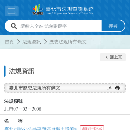
跳到主要內容
展開選單
全站查詢關鍵字欄位
搜尋
:::
:::
首頁
法規資訊
歷史法規所有條文
keyboard_arrow_left
回上頁
法規資訊
text_rotate_vertical
print
臺北市歷史法規所有條文
法規類號
北市07－03－3008
名 稱
臺北市路外公共平面停車場申請須知
非現行版本