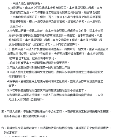
              ，申請人應配合到場說明。

           (2)前述審查，由本府交通局轉請本府都市發展局、本市建築管理工程處、本市

              交通管制工程處、本市停車管理工程處等相關單位共同審議，經審核合格者

              ，由本府發給設置許可。但供一百五十輛以下小型汽車停放之路外公共平面

              停車場申請案，得由本府交通局逕為書面審核，經審核合格者，由本府發給

              設置許可。

          2.符合第二點第一項第二款者：由本市停車管理工程處檢查文件後，送本府交通

            局依利用空地申請設置臨時路外停車場辦法第十條規定，由本府交通局、本府

            都市發展局、本市建築管理工程處、本市交通管制工程處、本市停車管理工程

            處及相關機關會審，經審核合格者，由本府發給設置許可。

    （三）舊案申請：申請人於核准使用期限屆滿前，得備齊第三點文件，重新申請設置停

          車場以銜接使用，如符合下列條件者，免經前款審查或會審程序，由本府交通局

          （停車管理工程處）逕為簽報市府核可。

          1.於前次核准至本次申請期間無相關法令變更情事。

          2.申請人應於原使用期限屆滿前一個月重新提出申請

          3.申請人檢附土地權利證明文件之期限，應與前次申請所檢附之土地權利證明文

            件期限相銜接。

          4.除申請人名稱變更或土地使用權利期限之延續外，並無涉及停車場設置內容之

            變更。

          5.本次申請使用期限與自首次申請時起核准期限合計不得逾五年。

          6.臨接道路未設置人行道者，申請人已依原核准內容由建築線自行退縮一‧五公

            尺以上人行空間供公眾通行。
五、申請人資格、申請程序或應備文件不合規定時，本市停車管理工程處得通知限期補正，

    逾期不補正者，由交通局駁其申請。
六、除其他法令另有規定者外，申請案如依第四點審核合格，其設置許可之使用期限應依下

    列規定核定：
