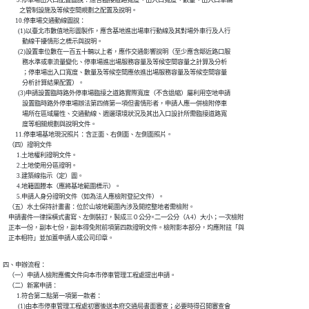
          9.停車場出入口配置圖說：應含臨接道路寬度、出入口寬度、數量、出入口車輛

            之管制設施及等候空間規劃之配置及說明。

         10.停車場交通動線圖說：

           (1)以臺北市數值地形圖製作，應含基地進出場車行動線及其對場外車行及人行

              動線干擾情形之標示與說明。

           (2)設置車位數在一百五十輛以上者，應作交通影響說明（至少應含鄰近路口服

              務水準或車流量變化、停車場進出場服務容量及等候空間容量之計算及分析

              ；停車場出入口寬度、數量及等候空間應依進出場服務容量及等候空間容量

              分析計算結果配置）。

           (3)申請設置臨時路外停車場臨接之道路實際寬度（不含退縮）屬利用空地申請

              設置臨時路外停車場辦法第四條第一項但書情形者，申請人應一併檢附停車

              場所在區域屬性、交通動線、週邊環境狀況及其出入口設計所需臨接道路寬

              度等相關規劃與說明文件。

         11.停車場基地現況照片：含正面、右側面、左側面照片。

    （四）證明文件

          1.土地權利證明文件。

          2.土地使用分區證明。

          3.建築線指示（定）圖。

          4.地籍圖謄本（應將基地範圍標示）。

          5.申請人身分證明文件（如為法人應檢附登記文件）。

    （五）水土保持計畫書：位於山坡地範圍內涉及開挖整地者需檢附。

    申請書件一律採橫式書寫、左側裝訂，製成三０公分×二一公分（A4）大小；一次檢附

    正本一份，副本七份，副本得免附前項第四款證明文件。檢附影本部分，均應附註「與

    正本相符」並加蓋申請人或公司印章。
四、申辦流程：

    （一）申請人檢附應備文件向本市停車管理工程處提出申請。

    （二）新案申請：

          1.符合第二點第一項第一款者：

           (1)由本市停車管理工程處初審後送本府交通局書面審查；必要時得召開審查會
