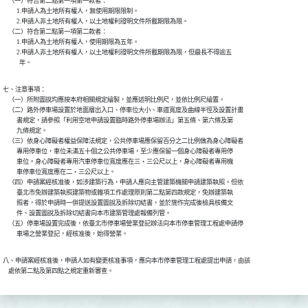
    （一）符合第二點第一項第一款者：

          1.申請人為土地所有權人，無使用期限限制。

          2.申請人非土地所有權人，以土地權利證明文件所載期限為限。

    （二）符合第二點第一項第二款者：

          1.申請人為土地所有權人，使用期限為五年。

          2.申請人非土地所有權人，以土地權利證明文件所載期限為限，但最長不得逾五

            年。
七、注意事項：

    （一）所附圖說均應按本府相關規定繪製，並應述明比例尺，並依比例尺繪置。

    （二）路外停車場設置於地面層出入口、停車位大小、車道寬度及曲線半徑及設置計畫

          書規定，請參照「利用空地申請設置臨時路外停車場辦法」第五條、第六條及第

          九條規定。

    （三）依身心障礙者權益保障法規定，公共停車場應保留百分之二比例做為身心障礙者

          專用停車位，車位未滿五十個之公共停車場，至少應保留一個身心障礙者專用停

          車位。身心障礙者專用汽車停車位寬度應在三‧三公尺以上，身心障礙者專用機

          車停車位寬度應在二‧三公尺以上。

    （四）申請案經核准後，如涉建築行為，申請人應向主管建築機關申請建築執照。但依

          臺北市免辦建築執照建築物或雜項工作處理原則第二點第四款規定，免辦建築執

          照者，得於申請時一併提送設置圖說及拆除切結書，並於施作完成後檢具核備文

          件、設置圖說及拆除切結書向本市建築管理處報備列管。

    （五）停車場設置完成後，依臺北市停車場營業登記辦法向本市停車管理工程處申請停

          車場之營業登記，經核准後，始得營業。
八、申請案經核准後，申請人如有變更核准事項，應向本市停車管理工程處提出申請，由該

    處依第二點及第四點之規定重新審查。