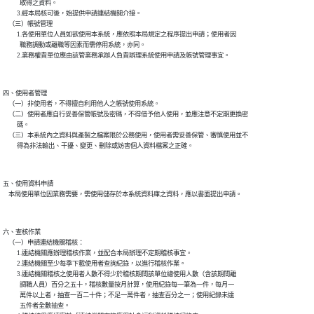
            取得之資料。

          3.經本局核可後，始提供申請連結機關介接。

    （三）帳號管理

          1.各使用單位人員如欲使用本系統，應依照本局規定之程序提出申請；使用者因

            職務調動或離職等因素而需停用系統，亦同。

四、使用者管理

    （一）非使用者，不得擅自利用他人之帳號使用系統。

    （二）使用者應自行妥善保管帳號及密碼，不得借予他人使用，並應注意不定期更換密

          碼。

    （三）本系統內之資料與產製之檔案限於公務使用，使用者需妥善保管、審慎使用並不

五、使用資料申請

六、查核作業

    （一）申請連結機關稽核：

          1.連結機關應辦理稽核作業，並配合本局辦理不定期稽核事宜。

          2.連結機關至少每季下載使用者查詢紀錄，以進行稽核作業。

          3.連結機關稽核之使用者人數不得少於稽核期間該單位總使用人數（含該期間離

            調職人員）百分之五十，稽核數量按月計算，使用紀錄每一筆為一件，每月一

            萬件以上者，抽查一百二十件；不足一萬件者，抽查百分之一；使用紀錄未達

            五件者全數抽查。
