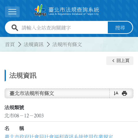
跳到主要內容
展開選單
全站查詢關鍵字欄位
搜尋
:::
:::
首頁
法規資訊
法規所有條文
keyboard_arrow_left
回上頁
法規資訊
text_rotate_vertical
print
臺北市法規所有條文
法規類號
北市08－12－2003
名 稱
臺北市政府社會局社會福利資訊系統使用作業規定