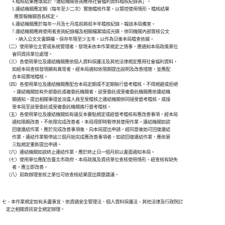
          4.稽核結果應填寫於「連結機關查詢應用社會福利資料稽核紀錄表」。

          5.連結機關應定期（每年至少二次）實施稽核作業，以管控使用情形，稽核結果

            應簽報機關首長核定。

          6.連結機關應於每年一月及七月底前將前半年稽核紀錄，報送本局備查。

          7.連結機關應將使用者查詢紀錄檔及相關檔案燒成光碟，併同機關內部簽核公文

            ，納入公文文書歸檔，保存年限至少五年，以作為日後本局稽查依據。

    （二）使用單位主管或系統管理者，發現未依本作業規定之情事，應通知本局政風單位

          會同資訊單位處理。

    （三）各使用單位及連結機關應依個人資料保護法及其他法律規定應用社會福利資料，

          如經本局查核發現顯有異常者，經本局通知依限期提出說明及改善措施，並應配

          合本局實地稽核。

    （四）各使用單位及連結機關應配合本局定期或不定期執行督考稽核，不得規避或拒絕

          。連結機關如有外部委託或複委託機關者，該受委託或受複委託機關應依連結機

          關通知，提出相關事證並派遣人員至受稽核之連結機關併同接受督考稽核，或接

          受本局至該受委託或受複委託機關進行督考稽核。

    （五）各使用單位及連結機關如有違反本要點規定或經督考稽核有應改善事項，經本局

          通知限期改善，不依限完成改善者，本局得即時暫停其使用作業。連結機關如欲

          回復連結作業，應於完成改善事項後，向本局提出申請，經同意後始可回復連結

          作業。連結作業暫停逾三個月始完成應改善事項者，如欲回復連結作業，應依第

          三點規定重新提出申請。

    （六）連結機關如欲終止連結作業，應於終止日一個月前以書面通知本局。

    （七）使用單位應配合臺北市政府、本局政風及資訊單位查核使用情形，經查核有缺失

          者，應立即改善。

七、本作業規定如有未盡事宜，依資通安全管理法、個人資料保護法、其他法律及行政院訂
