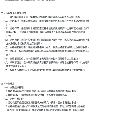
二、本規定名詞定義如下：

    （一）社會福利資訊系統：指本局為辦理社會福利業務所開發之相關資訊系統。

    （二）使用單位：指本局業務單位、附屬機關及其他經本局核准使用本系統之機關（構

          ）。

    （三）連結作業：係指應用本局開發查詢社會福利資訊相關資料之應用程式介面（以下

          簡稱 API），並以線上資料查詢、檔案傳輸或 API系統介接為連結作業資料提供

          方式。

    （四）連結機關：指向本局申請並經同意後以線上資料查詢、檔案傳輸或 API系統介接

          方式取得社會福利資訊之公務機關。

    （五）連結機關管理者：係連結機關指派之專人，負責連結作業相關行政及管理事宜。

    （六）使用者：指為辦理各項社會福利相關業務且經本局核准使用本系統之終端使用人

          員。

    （七）業務權責單位：指本局對該管業務及資料產製有管理權責之主責單位。

    （八）系統管理者：指本局資訊室負責該管業務子系統，辦理系統管理作業，以維持系

          統正常運作之人員。

三、作業程序

    （一）機關連線管理

          1.凡欲使用本系統之機關（構）應透過本局業務權責單位提出書面申請。

          2.本局得限定「網際網路通訊協定位址」之方式管理連線作業。

    （二）連結作業管理

          1.連結機關須依連結作業資料提供方式填具申請書，並向本局提出申請。

          2.連結機關應依個人資料保護法及其他相關法律規定，於執行法定職務之必要範

            圍內提出需求資料項目，並應於達成蒐集目的之必要範圍內處理、利用所連結
