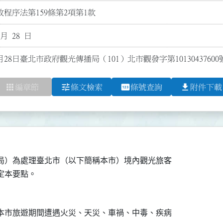
程序法第159條第2項第1款
 月 28 日
月28日臺北市政府觀光傳播局（101）北市觀發字第1013043760
apps
tune
pin
file_download
編章節
條文檢索
條號查詢
附件下載
局）為處理臺北市（以下簡稱本市）境內觀光旅客

本市旅遊期間遭遇火災、天災、車禍、中毒、疾病
