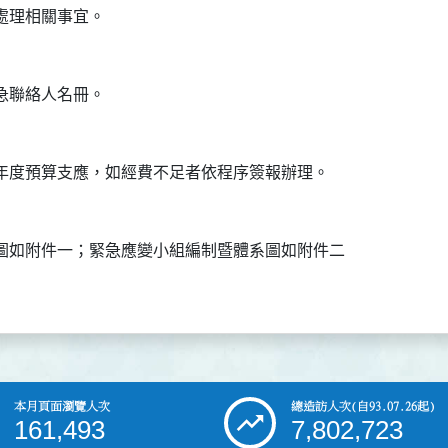
圖如附件一；緊急應變小組編制暨體系圖如附件二

本月頁面瀏覽人次
總造訪人次
(自93.07.26起)
161,493
7,802,723