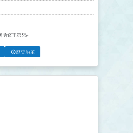
0號函修正第5點
history
歷史沿革