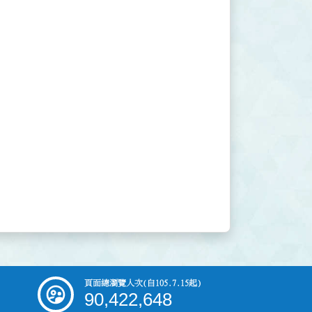
頁面總瀏覽人次
(自105.7.15起)
90,422,648