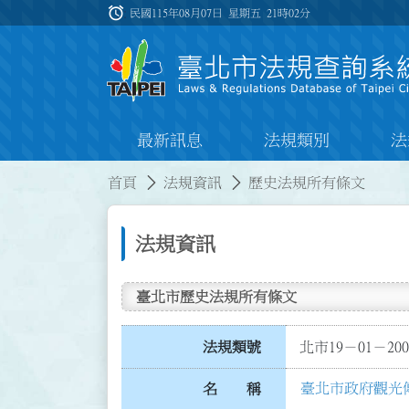
跳到主要內容
alarm
:::
民國115年08月07日 星期五
21時02分
最新訊息
法規類別
法
:::
:::
首頁
法規資訊
歷史法規所有條文
法規資訊
臺北市歷史法規所有條文
法規類號
北市19－01－200
臺北市政府觀光
名 稱