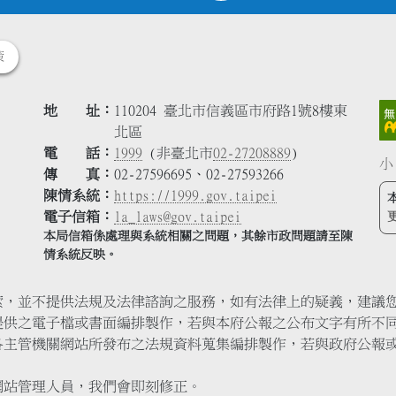
策
地 址
110204 臺北市信義區市府路1號8樓東
北區
電 話
1999
(非臺北市
02-27208889
)
小
傳 真
02-27596695、02-27593266
陳情系統
https://1999.gov.taipei
電子信箱
la_laws@gov.taipei
本局信箱係處理與系統相關之問題，其餘市政問題請至陳
情系統反映。
索，並不提供法規及法律諮詢之服務，如有法律上的疑義，建議
提供之電子檔或書面編排製作，若與本府公報之公布文字有所不
各主管機關網站所發布之法規資料蒐集編排製作，若與政府公報
網站管理人員，我們會即刻修正。