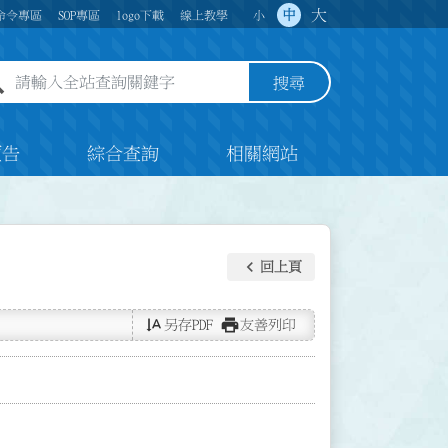
大
中
命令專區
SOP專區
logo下載
線上教學
小
全站查詢關鍵字欄位
搜尋
預告
綜合查詢
相關網站
keyboard_arrow_left
回上頁
text_rotate_vertical
print
另存PDF
友善列印