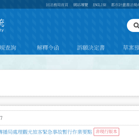
回法務局首頁
網站導覽
ENGLISH
都市計畫書法規
規查詢
解釋令函
訴願決定書
草案
7
傳播局處理觀光旅客緊急事故暫行作業要點
非現行版本