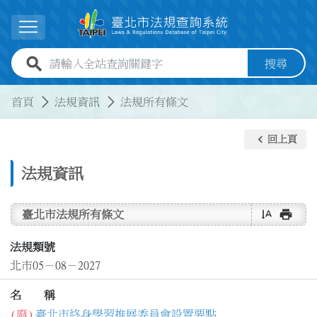
跳到主要內容
展開選單
全站查詢關鍵字欄位
搜尋
:::
:::
首頁
法規資訊
法規所有條文
keyboard_arrow_left
回上頁
法規資訊
text_rotate_vertical
print
臺北市法規所有條文
法規類號
北市05－08－2027
名 稱
(廢)
臺北市終身學習推展委員會設置要點