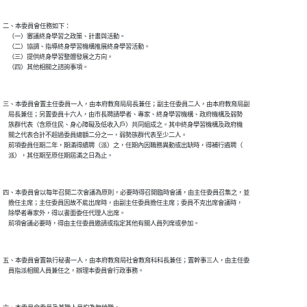
二、本委員會任務如下：

    （一）審議終身學習之政策、計畫與活動。

    （二）協調、指導終身學習機構推展終身學習活動。

    （三）提供終身學習整體發展之方向。

三、本委員會置主任委員一人，由本府教育局局長兼任；副主任委員二人，由本府教育局副

    局長兼任；另置委員十六人，由市長聘請學者、專家、終身學習機構、政府機構及弱勢

    族群代表（含原住民、身心障礙及低收入戶）共同組成之。其中終身學習機構及政府機

    關之代表合計不超過委員總額二分之一，弱勢族群代表至少二人。

    前項委員任期二年，期滿得續聘（派）之，任期內因職務異動或出缺時，得補行遴聘（

四、本委員會以每年召開二次會議為原則，必要時得召開臨時會議，由主任委員召集之，並

    擔任主席；主任委員因故不能出席時，由副主任委員擔任主席；委員不克出席會議時，

    除學者專家外，得以書面委任代理人出席。

五、本委員會置執行秘書一人，由本府教育局社會教育科科長兼任；置幹事三人，由主任委
