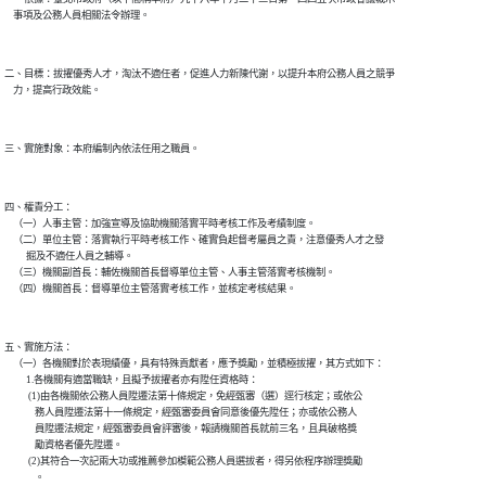
二、目標：拔擢優秀人才，淘汰不適任者，促進人力新陳代謝，以提升本府公務人員之競爭

四、權責分工：

    （一）人事主管：加強宣導及協助機關落實平時考核工作及考績制度。

    （二）單位主管：落實執行平時考核工作、確實負起督考屬員之責，注意優秀人才之發

          掘及不適任人員之輔導。

    （三）機關副首長：輔佐機關首長督導單位主管、人事主管落實考核機制。

五、實施方法：

    （一）各機關對於表現績優，具有特殊貢獻者，應予獎勵，並積極拔擢，其方式如下：

          1.各機關有適當職缺，且擬予拔擢者亦有陞任資格時：

           (1)由各機關依公務人員陞遷法第十條規定，免經甄審（選）逕行核定；或依公

              務人員陞遷法第十一條規定，經甄審委員會同意後優先陞任；亦或依公務人

              員陞遷法規定，經甄審委員會評審後，報請機關首長就前三名，且具破格獎

              勵資格者優先陞遷。

           (2)其符合一次記兩大功或推薦參加模範公務人員選拔者，得另依程序辦理獎勵

              。
