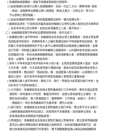
          2.各機關無適當職缺，或擬予拔擢者暫無陞任資格時：

           (1)由各機關先依現行公務人員獎勵機制，包括一次記二大功（專案考績─晉級

              、獎金）或推薦參加模範公務人員選拔（獎金五萬元、公假五天）等方式，

              予以即時之實質獎勵。

           (2)並由各機關列冊管制，遇有適當職務出缺時，優先拔擢任用。

          3.機關首長得依「行政院及所屬各級政府機關公立學校公務人員陞任評分標準表

            」綜合考評項之評分標準，就前述表現優秀之人員，優予給分。

    （二）各機關應落實平時考核及覈實辦理考績，其作法如下：

          1.各機關公務人員平時考核，為機關首長及各級主管之重要職責，各級主管並應

            負起監督考核責任，除應將受考人之優劣事蹟記錄於平時成績考核紀錄表，對

            所屬工作表現或服務情形不佳人員予以適時提醒及採取適當之輔導措施，並應

            自行列管，同時建立屬員平時考核輔導之相關資料，以利隨時查考並據以有效

            改善屬員行為。若有未達專案輔導程度，惟其情節重大者，即需隨時簽報機關

            首長，必要時，首長應作重點考核。

          2.受考人平時考核當次考評項目中有 D或 E者，主管長官應與當事人面談，就其

            工作計畫、目標、方法及態度等進行溝通討論，面談內容及結果如預定改善之

            完成期限等，應記錄於「面談紀錄」欄，並請當事人簽名確認，以落實其工作

            績效之提升，並作為年終考績評列等第及機關人事管理之重要依據。

          3.各機關公務人員平時考核，應就工作、操行、學識及才能等面向進行考核，並

            分別本於下列原則辦理之：

           (1)工作面向：各機關首長及各級主管對屬員進行工作考核時，應本全面品質管

              理原則，除考量其工作性質、數量及時效外，並應注意其處理之正確性、完

              整性及成本觀念，暨人際溝通能力、團隊精神、工作態度、創造力、思考力

              、應變能力，對於表現優異與不合要求者，應列入紀錄。

           (2)操行面向：各機關首長及各級主管對屬員之操行考核，應注意平日生活素行

              之輔導溝通並隨時考核記錄之；如發現有不良事蹟者，送有關單位查核，並

              就查證結果依有關規定作適當處理。

           (3)學識面向：各機關首長及各級主管對於屬員之學識考核，應注意其學識經驗

              是否足以擔任現職及勤於業務相關之進修研究，如有發現屬員學識不足、經

              驗欠缺或專長與其職務不符等情形，應予調整職務或施以專長訓練或輔導其
