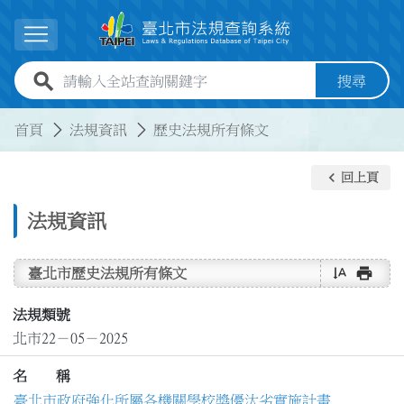
跳到主要內容
展開選單
全站查詢關鍵字欄位
搜尋
:::
:::
首頁
法規資訊
歷史法規所有條文
keyboard_arrow_left
回上頁
法規資訊
text_rotate_vertical
print
臺北市歷史法規所有條文
法規類號
北市22－05－2025
名 稱
臺北市政府強化所屬各機關學校獎優汰劣實施計畫