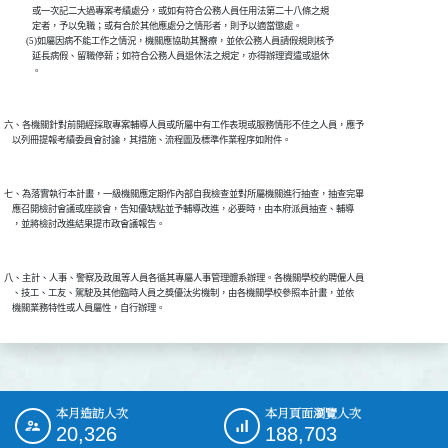
              或一次記二大過專案考績處分，或如有符合公務人員任用法第二十八條之規

              定者，予以免職；或有合於其他應處分之情形者，則予以適當懲處。

           (5)如屬因病不能工作之情況，機關應協助其醫療，並依公務人員請假規則核予

              延長病假、留職停薪；如符合公務人員退休法之規定，亦得辦理資遣或退休

六、各機關針對前開經採取專案輔導人員或所屬中有工作表現或服務情形不佳之人員，應予

七、為落實執行本計畫，一級機關應定期作內部自我檢查並對所屬機關進行抽查，抽查完畢

    應召開檢討會議或座談會，告知優缺點並予輔導改進，必要時，由本府派員抽查、輔導

八、主計、人事、警察及政風等人員各循其專屬人事管理體系辦理。各機關學校約聘僱人員

    、技工、工友、駕駛及其他臨時人員之獎優汰劣機制，由各機關學校參照本計畫，並依

本月造訪人次
本月頁面瀏覽人次
:::
20,326
188,703