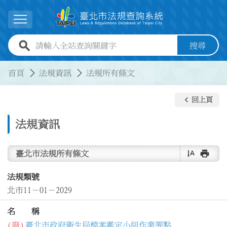
跳到主要內容
展開選單
全站查詢關鍵字欄位
搜尋
:::
:::
首頁
法規資訊
法規所有條文
keyboard_arrow_left
回上頁
法規資訊
text_rotate_vertical
print
臺北市法規所有條文
法規類號
北市11－01－2029
名 稱
(廢)
臺北市政府衛生局檔案鑑定小組作業要點