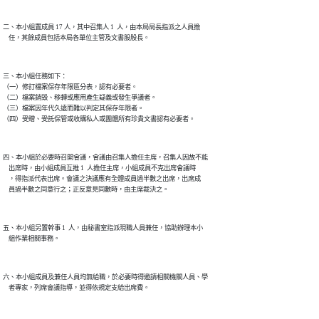
二、本小組置成員 17 人，其中召集人 1  人，由本局局長指派之人員擔

    任，其餘成員包括本局各單位主管及文書股股長。
三、本小組任務如下：

（一）修訂檔案保存年限區分表，認有必要者。

（二）檔案銷毀、移轉或應用產生疑義或發生爭議者。

（三）檔案因年代久遠而難以判定其保存年限者。

（四）受贈、受託保管或收購私人或團體所有珍貴文書認有必要者。
四、本小組於必要時召開會議，會議由召集人擔任主席，召集人因故不能

    出席時，由小組成員互推 1  人擔任主席，小組成員不克出席會議時

    ，得指派代表出席。會議之決議應有全體成員過半數之出席，出席成

    員過半數之同意行之；正反意見同數時，由主席裁決之。
五、本小組另置幹事 1  人，由秘書室指派現職人員兼任，協助辦理本小

    組作業相關事務。
六、本小組成員及兼任人員均無給職，於必要時得邀請相關機關人員、學

    者專家，列席會議指導，並得依規定支給出席費。