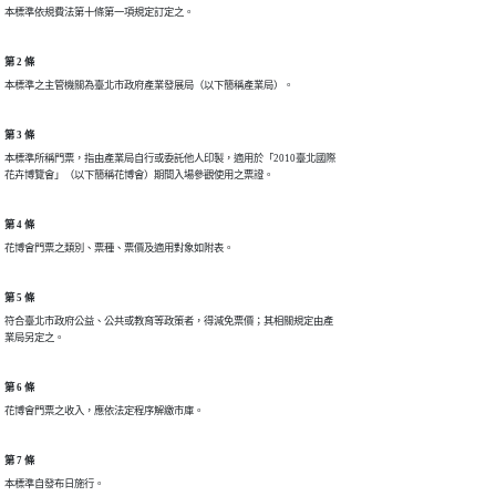
本標準依規費法第十條第一項規定訂定之。
第 2 條
本標準之主管機關為臺北市政府產業發展局（以下簡稱產業局）。
第 3 條
本標準所稱門票，指由產業局自行或委託他人印製，適用於「2010臺北國際

花卉博覽會」（以下簡稱花博會）期間入場參觀使用之票證。
第 4 條
花博會門票之類別、票種、票價及適用對象如附表。
第 5 條
符合臺北市政府公益、公共或教育等政策者，得減免票價；其相關規定由產

業局另定之。
第 6 條
花博會門票之收入，應依法定程序解繳市庫。
第 7 條
本標準自發布日施行。