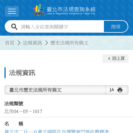
跳到主要內容
展開選單
全站查詢關鍵字欄位
搜尋
:::
:::
首頁
法規資訊
歷史法規所有條文
keyboard_arrow_left
回上頁
法規資訊
text_rotate_vertical
print
臺北市歷史法規所有條文
法規類號
北市04－05－1017
名 稱
臺北市二０一０臺北國際花卉博覽會門票收費標準